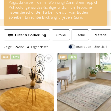
Magst du Farbe in deiner Wohnung? Dann ist ein Teppich
Multicolor genau das Richtige für dich! Die Teppiche
haben die schönsten Farben, die sich vom Boden
abheben. Ein echter Blickfang für jeden Raum.
Filter & Sortierung
Größe
Farbe
Material
Inspiration
Übersicht
Zeige
1-24
von
143
Ergebnissen
sale
-54%
sale
-33%