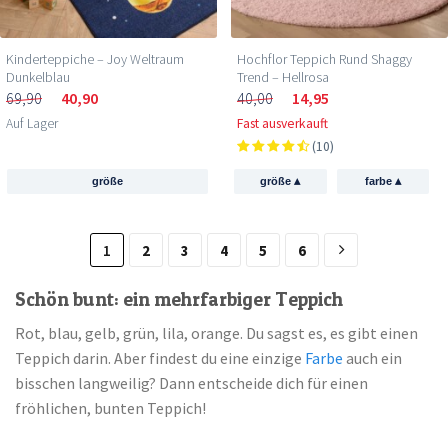
Kinderteppiche – Joy Weltraum
Hochflor Teppich Rund Shaggy
Dunkelblau
Trend – Hellrosa
69,90
40,90
40,00
14,95
Auf Lager
Fast ausverkauft
(10)
▴
▴
größe
größe
farbe
1
2
3
4
5
6
Schön bunt: ein mehrfarbiger Teppich
Rot, blau, gelb, grün, lila, orange. Du sagst es, es gibt einen
Teppich darin. Aber findest du eine einzige
Farbe
auch ein
bisschen langweilig? Dann entscheide dich für einen
fröhlichen, bunten Teppich!