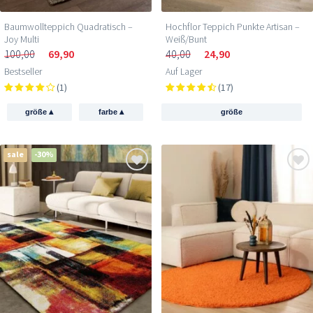
Baumwollteppich Quadratisch –
Hochflor Teppich Punkte Artisan –
Joy Multi
Weiß/Bunt
100,00
69,90
40,00
24,90
Bestseller
Auf Lager
(1)
(17)
▴
▴
größe
farbe
größe
sale
-30%