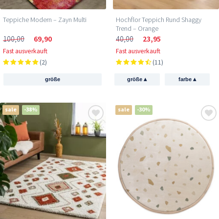
Teppiche Modern – Zayn Multi
Hochflor Teppich Rund Shaggy
Trend – Orange
100,00
69,90
40,00
23,95
Fast ausverkauft
Fast ausverkauft
(2)
(11)
▴
▴
größe
größe
farbe
sale
-38%
sale
-30%