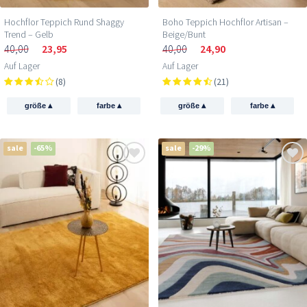
Hochflor Teppich Rund Shaggy
Boho Teppich Hochflor Artisan –
Trend – Gelb
Beige/Bunt
40,00
23,95
40,00
24,90
Auf Lager
Auf Lager
(8)
(21)
▴
▴
▴
▴
größe
farbe
größe
farbe
sale
-65%
sale
-29%