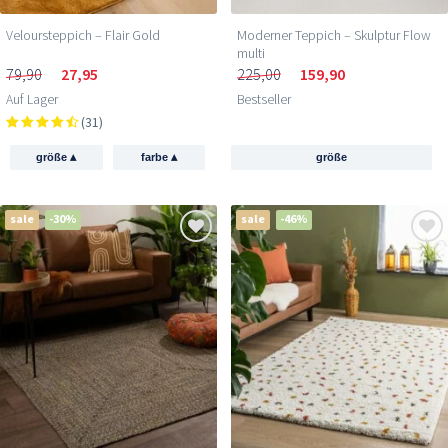
Veloursteppich – Flair Gold
Moderner Teppich – Skulptur Flow
multi
79,90
27,95
225,00
159,90
Auf Lager
Bestseller
(31)
▴
▴
größe
farbe
größe
sale
-30%
sale
-46%