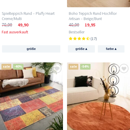
Spielteppich Rund – Pluffy Heart
Boho Teppich Rund Hochflor
Creme/Multi
Artisan – Beige/Bunt
70,00
49,90
40,00
19,95
Fast ausverkauft
Bestseller
(17)
▴
▴
größe
größe
farbe
sale
-40%
sale
-54%