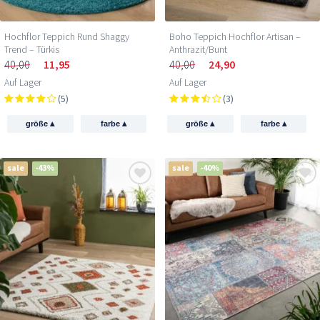
Hochflor Teppich Rund Shaggy
Boho Teppich Hochflor Artisan –
Trend – Türkis
Anthrazit/Bunt
40,00
11,95
40,00
24,90
Auf Lager
Auf Lager
(5)
(3)
▴
▴
▴
▴
größe
farbe
größe
farbe
sale
-43%
sale
-40%