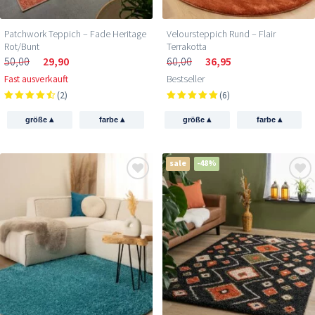
Patchwork Teppich – Fade Heritage
Veloursteppich Rund – Flair
Rot/Bunt
Terrakotta
50,00
29,90
60,00
36,95
Fast ausverkauft
Bestseller
(2)
(6)
▴
▴
▴
▴
größe
farbe
größe
farbe
sale
-48%