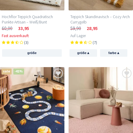
Hochflor Teppich Quadratisch
Teppich Skandinavisch – Cozy Arch
Punkte Artisan – Weiß/Bunt
Currygelb
60,00
33,95
59,90
28,95
Fast ausverkauft
Auf Lager
(3)
(7)
▴
▴
größe
größe
farbe
sale
-41%