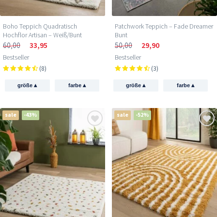
Boho Teppich Quadratisch
Patchwork Teppich – Fade Dreamer
Hochflor Artisan – Weiß/Bunt
Bunt
60,00
33,95
50,00
29,90
Bestseller
Bestseller
(8)
(3)
▴
▴
▴
▴
größe
farbe
größe
farbe
sale
-43%
sale
-52%