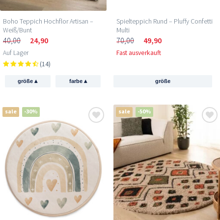
Boho Teppich Hochflor Artisan –
Spielteppich Rund – Pluffy Confetti
Weiß/Bunt
Multi
40,00
24,90
70,00
49,90
Auf Lager
Fast ausverkauft
(14)
▴
▴
größe
farbe
größe
sale
-30%
sale
-50%