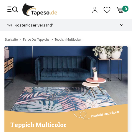
Zusammenbruch
9.3
Kostenloser Versand*
Startseite
Farbe Des Teppichs
Teppich Multicolor
Produkt anzeigen
Teppich Multicolor