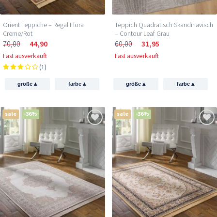
Orient Teppiche – Regal Flora
Teppich Quadratisch Skandinavisch
Creme/Rot
– Contour Leaf Grau
70,00
44,90
60,00
31,95
Fast ausverkauft
Fast ausverkauft
(1)
▴
▴
▴
▴
größe
farbe
größe
farbe
sale
-36%
sale
-36%