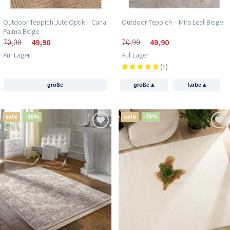
Outdoor Teppich Jute Optik – Cana
Outdoor-Teppich – Mira Leaf Beige
Palma Beige
70,00
49,90
70,90
49,90
Auf Lager
Auf Lager
(1)
▴
▴
größe
größe
farbe
sale
-36%
sale
-75%