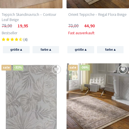
Teppich Skandinavisch – Contour
Orient Teppiche – Regal Flora Beige
Leaf Beige
79,90
19,95
70,00
44,90
Bestseller
Fast ausverkauft
(4)
▴
▴
▴
▴
größe
farbe
größe
farbe
sale
-31%
sale
-36%