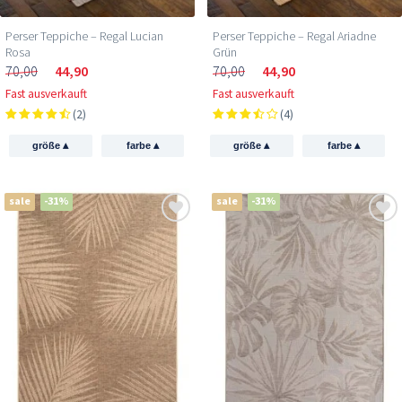
Perser Teppiche – Regal Lucian
Perser Teppiche – Regal Ariadne
Rosa
Grün
70,00
44,90
70,00
44,90
Fast ausverkauft
Fast ausverkauft
(2)
(4)
▴
▴
▴
▴
größe
farbe
größe
farbe
sale
-31%
sale
-31%