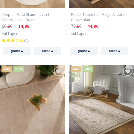
Teppich Rund Skandinavisch –
Perser Teppiche – Regal Ariadne
Contour Leaf Cream
Dunkelblau
60,00
14,95
70,00
44,90
Auf Lager
Auf Lager
(2)
▴
▴
▴
▴
größe
farbe
größe
farbe
sale
-75%
sale
-36%