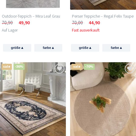
Outdoor-Teppich – Mira Leaf Grau
Perser Teppiche – Regal Felix Taupe
70,90
49,90
70,00
44,90
Auf Lager
Fast ausverkauft
▴
▴
▴
▴
größe
farbe
größe
farbe
sale
-36%
sale
-70%