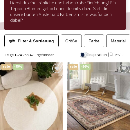
Liebst du eine fröhliche und farbenfrohe Einrichtung? Ein
Teppich Blumen gehört dann definitiv dazu. Sieh dir
unsere bunten Muster und Farben an. Ist etwas für dich
dabei?
Filter & Sortierung
Größe
Farbe
Material
Inspiration
Übersicht
Zeige
1-24
von
47
Ergebnissen
sale
-75%
sale
-36%