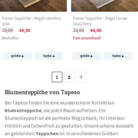
Perser Teppiche – Regal Valentina
Perser Teppiche – Regal Lucian
Grün
Grau/Terra
70,00
44,90
70,00
44,90
Bestseller
Fast ausverkauft
▴
▴
▴
▴
größe
farbe
größe
farbe
1
2
Blumenteppiche von Tapeso
Bei Tapeso finden Sie eine wunderschöne Kollektion
Blumenteppiche
, die jeden Raum aufhellen. Ein
Blumenteppich ist die perfekte Möglichkeit, Ihr Interieur
fröhlich und farbenfroh zu gestalten. Unsere schöne Auswahl
an geblümten
Teppichen
ist in verschiedenen Größen