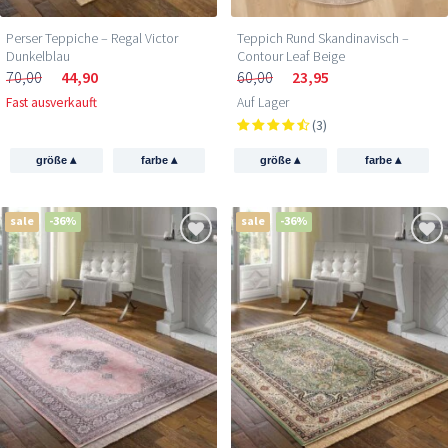
Perser Teppiche – Regal Victor
Teppich Rund Skandinavisch –
Dunkelblau
Contour Leaf Beige
70,00
44,90
60,00
23,95
Fast ausverkauft
Auf Lager
(3)
▴
▴
▴
▴
größe
farbe
größe
farbe
sale
-36%
sale
-36%