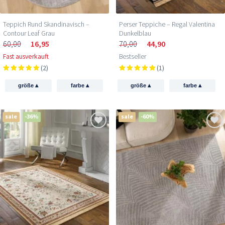
Teppich Rund Skandinavisch –
Perser Teppiche – Regal Valentina
Contour Leaf Grau
Dunkelblau
60,00
16,95
70,00
44,90
Fast ausverkauft
Bestseller
(2)
(1)
▴
▴
▴
▴
größe
farbe
größe
farbe
sale
-36%
sale
-60%