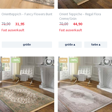
Orientteppich – Fancy Flowers Bunt
Orient Teppiche – Regal Flora
Creme/Grün
79,90
31,95
70,00
44,90
Fast ausverkauft
Fast ausverkauft
▴
▴
größe
größe
farbe
sale
-36%
sale
-36%