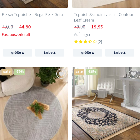
Perser Teppiche – Regal Felix Grau
Teppich Skandinavisch – Contour
Leaf Cream
70,00
44,90
79,90
19,95
Fast ausverkauft
Auf Lager
(2)
▴
▴
▴
▴
größe
farbe
größe
farbe
sale
-79%
sale
-36%