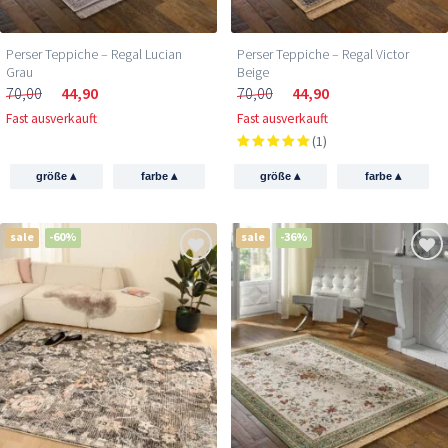
Perser Teppiche – Regal Lucian
Perser Teppiche – Regal Victor
Grau
Beige
70,00
44,90
70,00
44,90
Fast ausverkauft
Fast ausverkauft
(1)
▴
▴
▴
▴
größe
farbe
größe
farbe
sale
-60%
sale
-36%