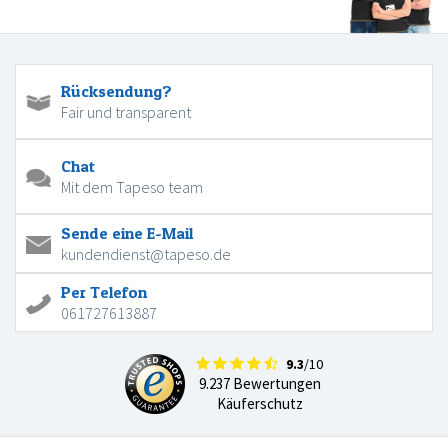
Rücksendung?
Fair und transparent
Chat
Mit dem Tapeso team
Sende eine E-Mail
kundendienst@tapeso.de
Per Telefon
061727613887
9.3
/10
9.237 Bewertungen
Käuferschutz