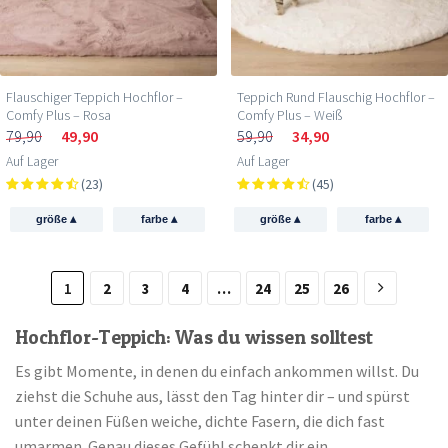
Flauschiger Teppich Hochflor –
Teppich Rund Flauschig Hochflor –
Comfy Plus – Rosa
Comfy Plus – Weiß
79,90
49,90
59,90
34,90
Auf Lager
Auf Lager
(23)
(45)
▴
▴
▴
▴
größe
farbe
größe
farbe
1
2
3
4
…
24
25
26
Hochflor-Teppich: Was du wissen solltest
Es gibt Momente, in denen du einfach ankommen willst. Du
ziehst die Schuhe aus, lässt den Tag hinter dir – und spürst
unter deinen Füßen weiche, dichte Fasern, die dich fast
umarmen. Genau dieses Gefühl schenkt dir ein