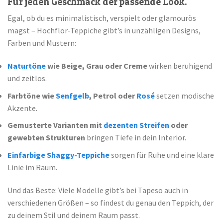
Für jeden Geschmack der passende Look.
Egal, ob du es minimalistisch, verspielt oder glamourös
magst – Hochflor-Teppiche gibt’s in unzähligen Designs,
Farben und Mustern:
Naturtöne
wie Beige, Grau oder Creme
wirken beruhigend
und zeitlos.
Farbtöne wie
Senfgelb
, Petrol oder
Rosé
setzen modische
Akzente.
Gemusterte Varianten mit
dezenten Streifen
oder
gewebten Strukturen
bringen Tiefe in dein Interior.
Einfarbige Shaggy-Teppiche
sorgen für Ruhe und eine klare
Linie im Raum.
Und das Beste: Viele Modelle gibt’s bei Tapeso auch in
verschiedenen Größen – so findest du genau den Teppich, der
zu deinem Stil und deinem Raum passt.