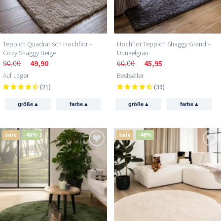
Teppich Quadratisch Hochflor –
Hochflor Teppich Shaggy Grand –
Cozy Shaggy Beige
Dunkelgrau
90,00
49,90
60,00
45,95
Auf Lager
Bestseller
(21)
(39)
▴
▴
▴
▴
größe
farbe
größe
farbe
sale
-45%
sale
-46%