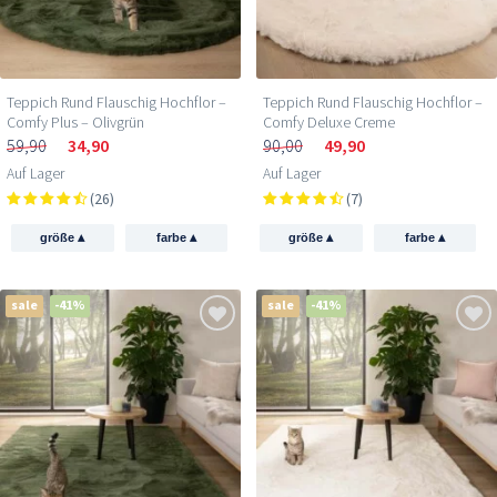
Teppich Rund Flauschig Hochflor –
Teppich Rund Flauschig Hochflor –
Comfy Plus – Olivgrün
Comfy Deluxe Creme
59,90
34,90
90,00
49,90
Auf Lager
Auf Lager
(26)
(7)
▴
▴
▴
▴
größe
farbe
größe
farbe
sale
-41%
sale
-41%