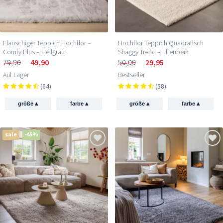
Flauschiger Teppich Hochflor –
Hochflor Teppich Quadratisch
Comfy Plus – Hellgrau
Shaggy Trend – Elfenbein
79,90
49,90
50,00
29,95
Auf Lager
Bestseller
(64)
(58)
▴
▴
▴
▴
größe
farbe
größe
farbe
sale
-45%