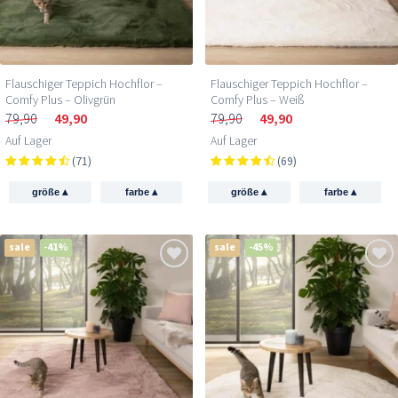
Flauschiger Teppich Hochflor –
Flauschiger Teppich Hochflor –
Comfy Plus – Olivgrün
Comfy Plus – Weiß
79,90
49,90
79,90
49,90
Auf Lager
Auf Lager
(71)
(69)
▴
▴
▴
▴
größe
farbe
größe
farbe
sale
-41%
sale
-45%