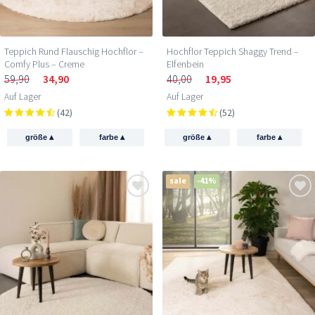
Teppich Rund Flauschig Hochflor –
Hochflor Teppich Shaggy Trend –
Comfy Plus – Creme
Elfenbein
59,90
34,90
40,00
19,95
Auf Lager
Auf Lager
(42)
(52)
▴
▴
▴
▴
größe
farbe
größe
farbe
sale
-41%