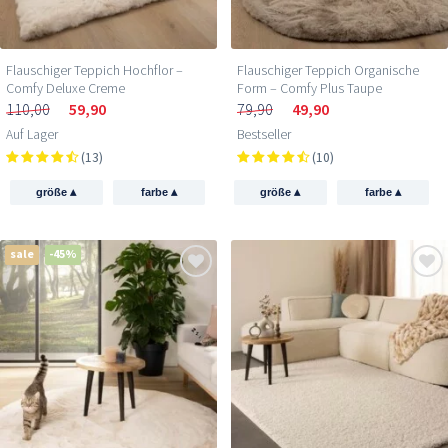
Flauschiger Teppich Hochflor –
Flauschiger Teppich Organische
Comfy Deluxe Creme
Form – Comfy Plus Taupe
110,00
59,90
79,90
49,90
Auf Lager
Bestseller
(13)
(10)
▴
▴
▴
▴
größe
farbe
größe
farbe
sale
-45%