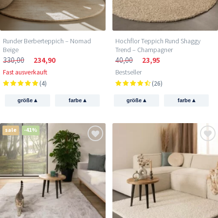
Runder Berberteppich – Nomad
Hochflor Teppich Rund Shaggy
Beige
Trend – Champagner
330,00
234,90
40,00
23,95
Fast ausverkauft
Bestseller
(4)
(26)
▴
▴
▴
▴
größe
farbe
größe
farbe
sale
-41%