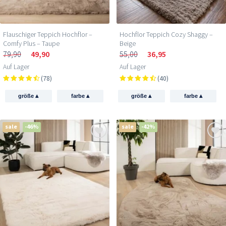
Flauschiger Teppich Hochflor –
Hochflor Teppich Cozy Shaggy –
Comfy Plus – Taupe
Beige
79,90
49,90
55,00
36,95
Auf Lager
Auf Lager
(78)
(40)
▴
▴
▴
▴
größe
farbe
größe
farbe
sale
-46%
sale
-42%