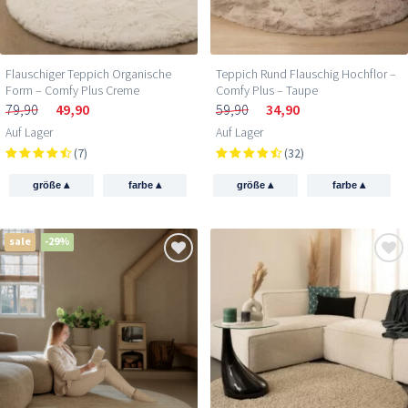
Flauschiger Teppich Organische
Teppich Rund Flauschig Hochflor –
Form – Comfy Plus Creme
Comfy Plus – Taupe
79,90
49,90
59,90
34,90
Auf Lager
Auf Lager
(7)
(32)
▴
▴
▴
▴
größe
farbe
größe
farbe
sale
-29%