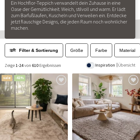
Ein Hochflor-Teppich verwandelt dein Zuhause in eine
Oase der Gemütlichkeit. Weich, stilvoll und warm. Er lädt
zum Barfußlaufen, Kuscheln und Verweilen ein. Entdecke
jetzt flauschige Designs, die jeden Raum noch wohnlicher
machen.
Filter & Sortierung
Größe
Farbe
Material
Inspiration
Übersicht
Zeige
1-24
von
610
Ergebnissen
sale
-41%