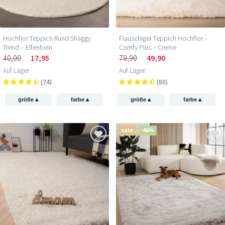
Hochflor Teppich Rund Shaggy
Flauschiger Teppich Hochflor –
Trend – Elfenbein
Comfy Plus – Creme
40,00
17,95
79,90
49,90
Auf Lager
Auf Lager
(74)
(80)
▴
▴
▴
▴
größe
farbe
größe
farbe
sale
-46%