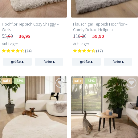
Hochflor Teppich Cozy Shaggy –
Flauschiger Teppich Hochflor –
Weiß
Comfy Deluxe Hellgrau
55,00
36,95
110,00
59,90
Auf Lager
Auf Lager
(24)
(17)
▴
▴
▴
▴
größe
farbe
größe
farbe
sale
-42%
sale
-45%