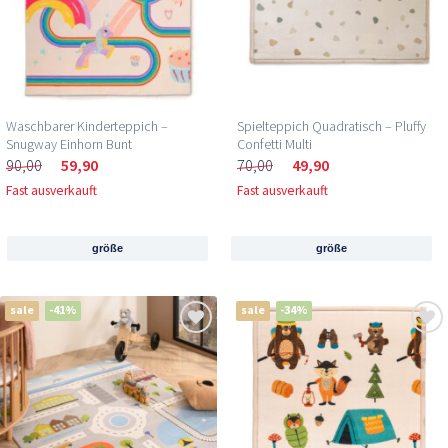
Waschbarer Kinderteppich –
Spielteppich Quadratisch – Pluffy
Snugway Einhorn Bunt
Confetti Multi
90,00
59,90
70,00
49,90
Fast ausverkauft
Fast ausverkauft
größe
größe
sale
-41%
sale
-34%