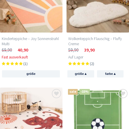
Kinderteppiche – Joy Sonnenstrahl
Wolkenteppich Flauschig – Fluffy
Multi
Creme
69,90
40,90
59,90
39,90
Fast ausverkauft
Auf Lager
(1)
(2)
▴
▴
größe
größe
farbe
sale
-33%