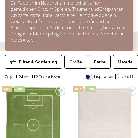
Ein Teppich im Mädchenzimmer schafft einen
gemütlichen Ort zum Spielen, Träumen und Entspannen.
Ob zarte Pastelltöne, verspielte Tiermotive oder ein
weicher Hochflor-Teppich – bei Tapeso findest du
Kinderteppiche für Mädchen in vielen Farben, Größen und
Designs. Entdecke pflegeleichte und sichere Modelle für
jedes Alter.
Filter & Sortierung
Größe
Farbe
Material
Inspiration
Übersicht
Zeige
1-24
von
112
Ergebnissen
sale
-34%
sale
-34%