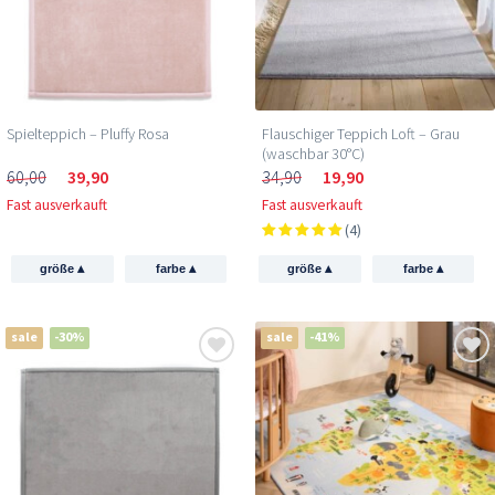
Spielteppich – Pluffy Rosa
Flauschiger Teppich Loft – Grau
(waschbar 30°C)
60,00
39,90
34,90
19,90
Fast ausverkauft
Fast ausverkauft
(4)
▴
▴
▴
▴
größe
farbe
größe
farbe
sale
-30%
sale
-41%