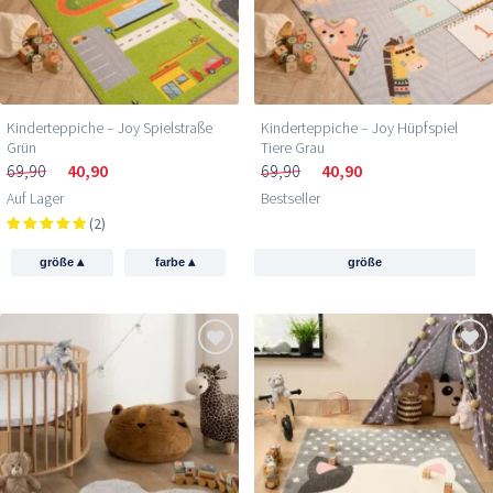
Kinderteppiche – Joy Spielstraße
Kinderteppiche – Joy Hüpfspiel
Grün
Tiere Grau
69,90
40,90
69,90
40,90
Auf Lager
Bestseller
(2)
▴
▴
größe
farbe
größe