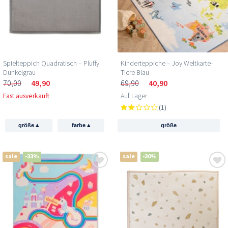
Spielteppich Quadratisch – Pluffy
Kinderteppiche – Joy Weltkarte-
Dunkelgrau
Tiere Blau
70,00
49,90
69,90
40,90
Fast ausverkauft
Auf Lager
(1)
▴
▴
größe
farbe
größe
sale
-33%
sale
-30%