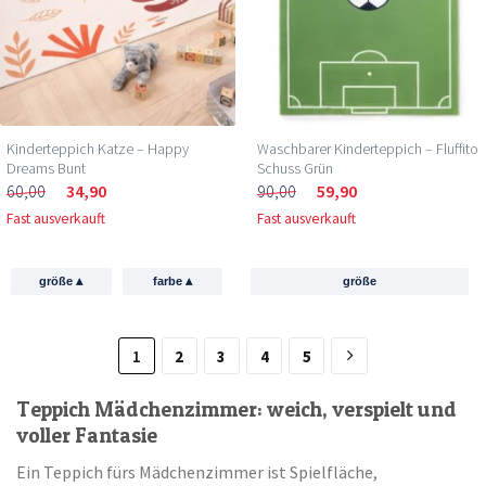
Kinderteppich Katze – Happy
Waschbarer Kinderteppich – Fluffito
Dreams Bunt
Schuss Grün
60,00
34,90
90,00
59,90
Fast ausverkauft
Fast ausverkauft
▴
▴
größe
farbe
größe
1
2
3
4
5
Teppich Mädchenzimmer: weich, verspielt und
voller Fantasie
Ein Teppich fürs Mädchenzimmer ist Spielfläche,