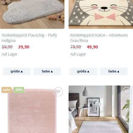
Wolkenteppich Flauschig – Fluffy
Kinderteppich Katze – Adventures
Hellgrau
Grau/Rosa
59,90
39,90
79,90
49,90
Auf Lager
Auf Lager
▴
▴
▴
▴
größe
farbe
größe
farbe
sale
-34%