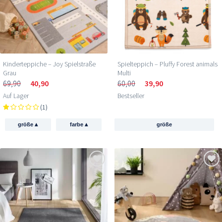
Kinderteppiche – Joy Spielstraße
Spielteppich – Pluffy Forest animals
Grau
Multi
69,90
40,90
60,00
39,90
Auf Lager
Bestseller
(1)
▴
▴
größe
farbe
größe