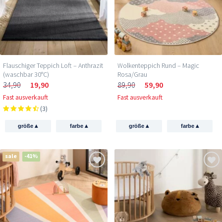
Flauschiger Teppich Loft – Anthrazit
Wolkenteppich Rund – Magic
(waschbar 30°C)
Rosa/Grau
34,90
19,90
89,90
59,90
Fast ausverkauft
Fast ausverkauft
(3)
▴
▴
▴
▴
größe
farbe
größe
farbe
sale
-41%