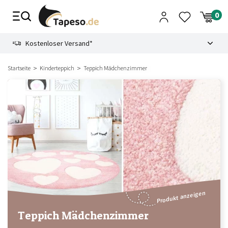
Zusammenbruch
9.3
Kostenloser Versand*
Startseite
Kinderteppich
Teppich Mädchenzimmer
Produkt anzeigen
Teppich Mädchenzimmer