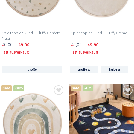
Spielteppich Rund – Pluffy Confetti
Spielteppich Rund – Pluffy Creme
Multi
70,00
49,90
70,00
49,90
Fast ausverkauft
Fast ausverkauft
▴
▴
größe
größe
farbe
sale
-30%
sale
-41%