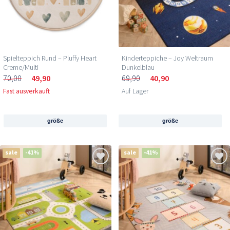
Spielteppich Rund – Pluffy Heart
Kinderteppiche – Joy Weltraum
Creme/Multi
Dunkelblau
70,00
49,90
69,90
40,90
Fast ausverkauft
Auf Lager
größe
größe
sale
-41%
sale
-41%