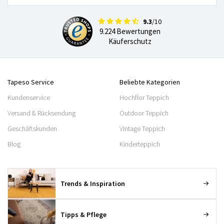
9.3
/10
9.224 Bewertungen
Käuferschutz
Tapeso Service
Beliebte Kategorien
Kundenservice
Hochflor Teppich
Versand & Rücksendung
Outdoor Teppich
Geschäftskunden
Vintage Teppich
Blog
Kinderteppich
Trends & Inspiration
Tipps & Pflege