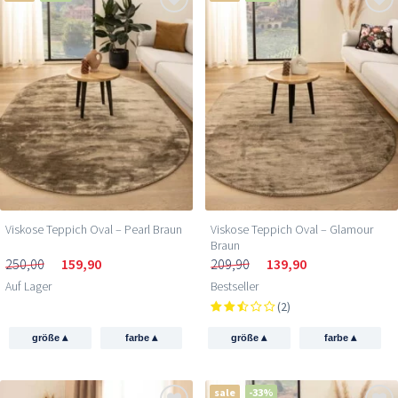
Viskose Teppich Oval – Pearl Braun
Viskose Teppich Oval – Glamour
Braun
250,00
159,90
209,90
139,90
Auf Lager
Bestseller
(2)
▴
▴
▴
▴
größe
farbe
größe
farbe
sale
-33%