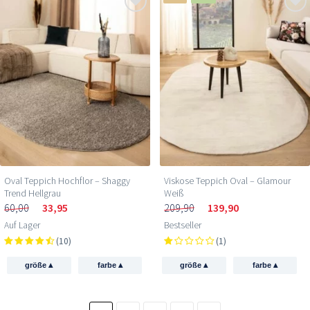
Oval Teppich Hochflor – Shaggy
Viskose Teppich Oval – Glamour
Trend Hellgrau
Weiß
60,00
33,95
209,90
139,90
Auf Lager
Bestseller
(10)
(1)
▴
▴
▴
▴
größe
farbe
größe
farbe