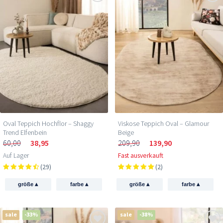
Oval Teppich Hochflor – Shaggy
Viskose Teppich Oval – Glamour
Trend Elfenbein
Beige
60,00
38,95
209,90
139,90
Auf Lager
Fast ausverkauft
(29)
(2)
▴
▴
▴
▴
größe
farbe
größe
farbe
sale
-33%
sale
-38%