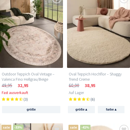
Outdoor Teppich Oval Vintage –
Oval Teppich Hochflor – Shaggy
Valenca Fino Hellgrau/Beige
Trend Creme
49,95
32,95
60,00
38,95
Fast ausverkauft
Auf Lager
(3)
(6)
▴
▴
größe
größe
farbe
sale
-33%
sale
-41%