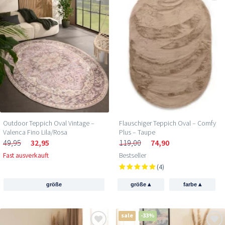
Outdoor Teppich Oval Vintage –
Flauschiger Teppich Oval – Comfy
Valenca Fino Lila/Rosa
Plus – Taupe
49,95
32,95
119,00
74,90
Fast ausverkauft
Bestseller
(4)
▴
▴
größe
größe
farbe
sale
-33%