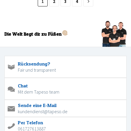
1
2
3
4
Die Welt liegt dir zu Füßen
Rücksendung?
Fair und transparent
Chat
Mit dem Tapeso team
Sende eine E-Mail
kundendienst@tapeso.de
Per Telefon
061727613887