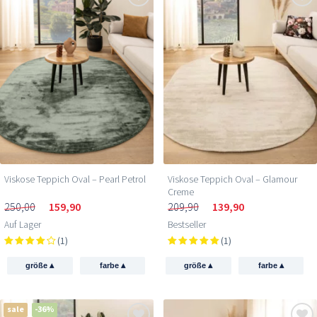
Viskose Teppich Oval – Pearl Petrol
Viskose Teppich Oval – Glamour
Creme
250,00
159,90
209,90
139,90
Auf Lager
Bestseller
(1)
(1)
▴
▴
▴
▴
größe
farbe
größe
farbe
sale
-36%