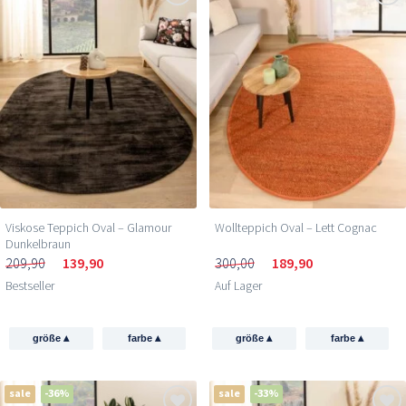
Viskose Teppich Oval – Glamour
Wollteppich Oval – Lett Cognac
Dunkelbraun
209,90
139,90
300,00
189,90
Bestseller
Auf Lager
▴
▴
▴
▴
größe
farbe
größe
farbe
sale
-36%
sale
-33%