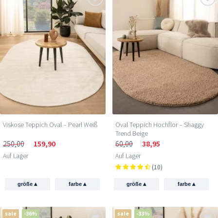
Viskose Teppich Oval – Pearl Weiß
Oval Teppich Hochflor – Shaggy
Trend Beige
250,00
159,90
60,00
38,95
Auf Lager
Auf Lager
(10)
▴
▴
▴
▴
größe
farbe
größe
farbe
sale
-36%
sale
-33%