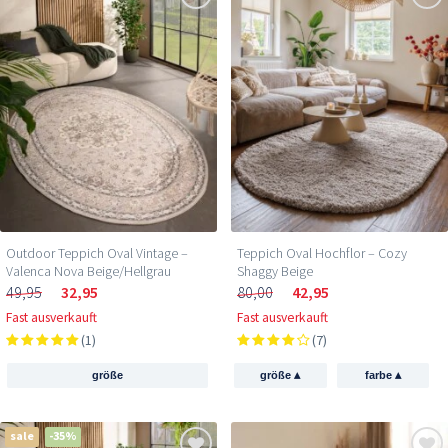
Outdoor Teppich Oval Vintage –
Teppich Oval Hochflor – Cozy
Valenca Nova Beige/Hellgrau
Shaggy Beige
49,95
32,95
80,00
42,95
Fast ausverkauft
Fast ausverkauft
(1)
(7)
▴
▴
größe
größe
farbe
sale
-35%