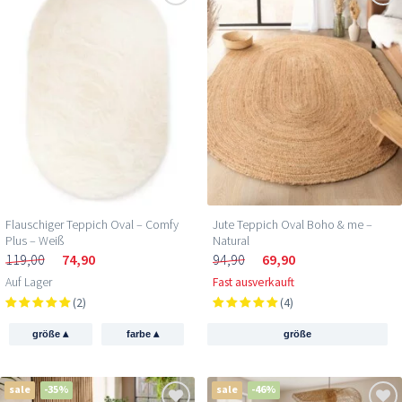
Flauschiger Teppich Oval – Comfy
Jute Teppich Oval Boho & me –
Plus – Weiß
Natural
119,00
74,90
94,90
69,90
Auf Lager
Fast ausverkauft
(2)
(4)
▴
▴
größe
farbe
größe
sale
-35%
sale
-46%