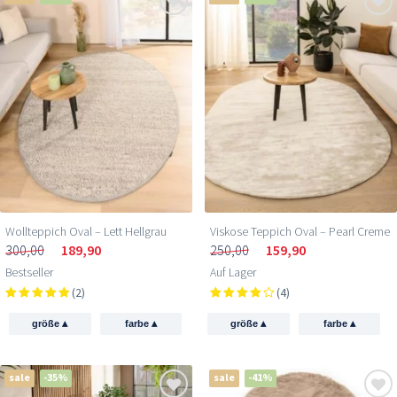
Wollteppich Oval – Lett Hellgrau
Viskose Teppich Oval – Pearl Creme
300,00
189,90
250,00
159,90
Bestseller
Auf Lager
(2)
(4)
▴
▴
▴
▴
größe
farbe
größe
farbe
sale
-35%
sale
-41%