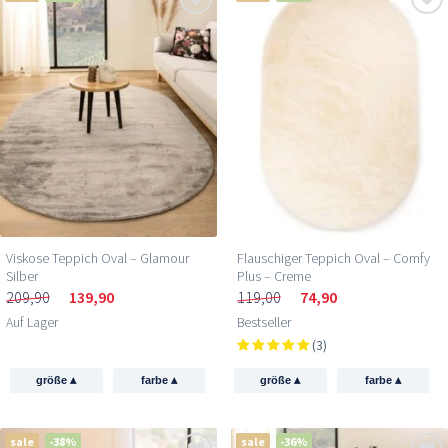
Viskose Teppich Oval – Glamour
Flauschiger Teppich Oval – Comfy
Silber
Plus – Creme
209,90
139,90
119,00
74,90
Auf Lager
Bestseller
(3)
▴
▴
▴
▴
größe
farbe
größe
farbe
sale
-38%
sale
-36%