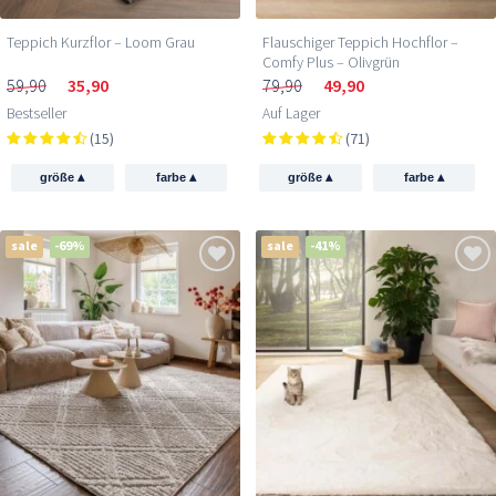
Teppich Kurzflor – Loom Grau
Flauschiger Teppich Hochflor –
Comfy Plus – Olivgrün
59,90
35,90
79,90
49,90
Bestseller
Auf Lager
(15)
(71)
▴
▴
▴
▴
größe
farbe
größe
farbe
sale
-69%
sale
-41%