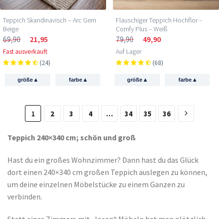
Teppich Skandinavisch – Arc Gem
Flauschiger Teppich Hochflor –
Beige
Comfy Plus – Weiß
69,90
21,95
79,90
49,90
Fast ausverkauft
Auf Lager
(24)
(68)
▴
▴
▴
▴
größe
farbe
größe
farbe
1
2
3
4
…
34
35
36
Teppich 240×340 cm; schön und groß
Hast du ein großes Wohnzimmer? Dann hast du das Glück
dort einen 240×340 cm großen Teppich auslegen zu können,
um deine einzelnen Möbelstücke zu einem Ganzen zu
verbinden.