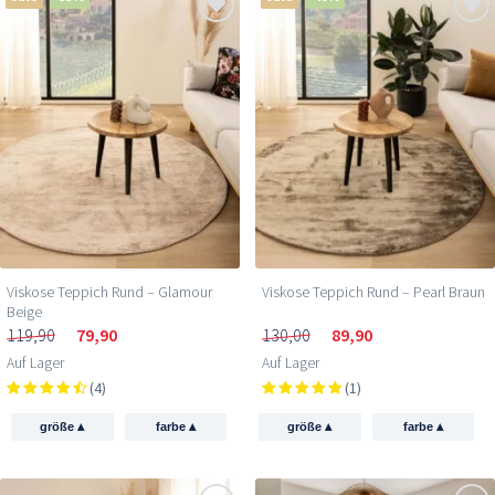
Viskose Teppich Rund – Glamour
Viskose Teppich Rund – Pearl Braun
Beige
119,90
79,90
130,00
89,90
Auf Lager
Auf Lager
(4)
(1)
▴
▴
▴
▴
größe
farbe
größe
farbe