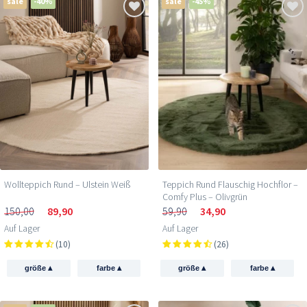
sale
-40%
sale
-45%
Teppich Rund Flauschig Hochflor –
Wollteppich Rund – Ulstein Weiß
Comfy Plus – Olivgrün
59,90
34,90
150,00
89,90
Auf Lager
Auf Lager
(26)
(10)
▴
▴
▴
▴
größe
farbe
größe
farbe