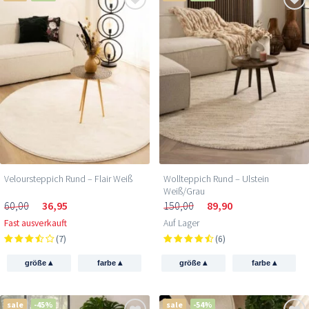
Veloursteppich Rund – Flair Weiß
Wollteppich Rund – Ulstein
Weiß/Grau
60,00
36,95
150,00
89,90
Fast ausverkauft
Auf Lager
(7)
(6)
▴
▴
▴
▴
größe
farbe
größe
farbe
sale
-45%
sale
-54%