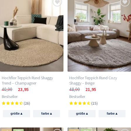
Hochflor Teppich Rund Shaggy
Hochflor Teppich Rund Cozy
Trend – Champagner
Shaggy – Beige
40,00
23,95
48,00
21,95
Bestseller
Bestseller
(26)
(15)
▴
▴
▴
▴
größe
farbe
größe
farbe