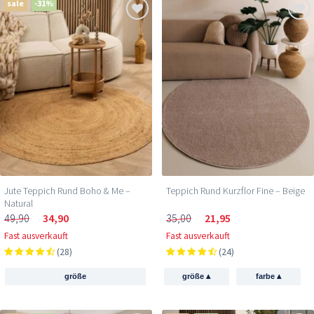
sale
-31%
Jute Teppich Rund Boho & Me –
Teppich Rund Kurzflor Fine – Beige
Natural
49,90
34,90
35,00
21,95
Fast ausverkauft
Fast ausverkauft
(28)
(24)
▴
▴
größe
größe
farbe