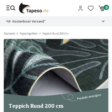
Zusammenbruch
9.3
Kostenloser Versand*
Startseite
Teppichgrößen
Teppich Rund 200 Cm
Produkt anzeigen
Teppich Rund 200 cm