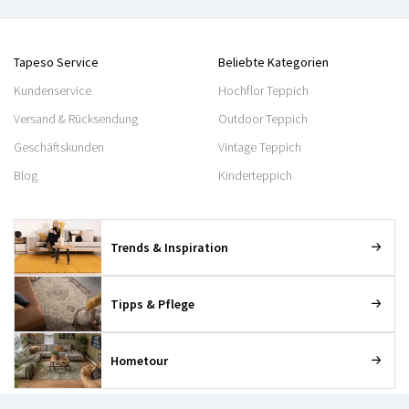
Tapeso Service
Beliebte Kategorien
Kundenservice
Hochflor Teppich
Versand & Rücksendung
Outdoor Teppich
Geschäftskunden
Vintage Teppich
Blog
Kinderteppich
Trends & Inspiration
Tipps & Pflege
Hometour