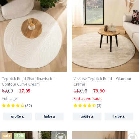
Teppich Rund Skandinavisch –
Viskose Teppich Rund – Glamour
Contour Curve Cream
Creme
60,00
27,95
119,90
79,90
Auf Lager
Fast ausverkauft
(32)
(3)
▴
▴
▴
▴
größe
farbe
größe
farbe
sale
-30%