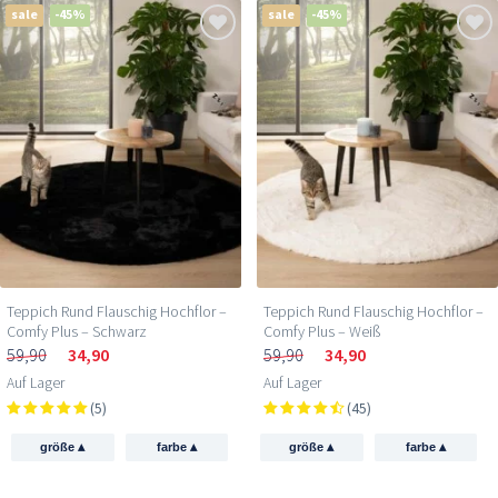
sale
-45%
sale
-45%
Teppich Rund Flauschig Hochflor –
Teppich Rund Flauschig Hochflor –
Comfy Plus – Schwarz
Comfy Plus – Weiß
59,90
34,90
59,90
34,90
Auf Lager
Auf Lager
(5)
(45)
▴
▴
▴
▴
größe
farbe
größe
farbe