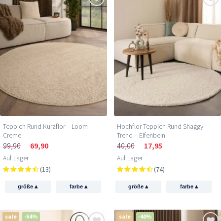
Teppich Rund Kurzflor – Loom
Hochflor Teppich Rund Shaggy
Creme
Trend – Elfenbein
99,90
69,90
40,00
17,95
Auf Lager
Auf Lager
(13)
(74)
▴
▴
▴
▴
größe
farbe
größe
farbe
sale
-54%
sale
-40%