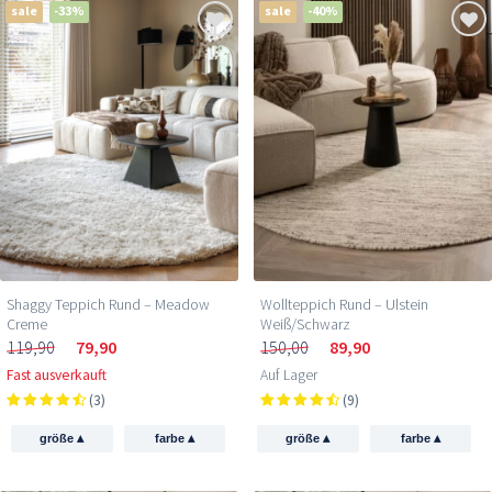
sale
-33%
sale
-40%
Shaggy Teppich Rund – Meadow
Wollteppich Rund – Ulstein
Creme
Weiß/Schwarz
119,90
79,90
150,00
89,90
Fast ausverkauft
Auf Lager
(3)
(9)
▴
▴
▴
▴
größe
farbe
größe
farbe