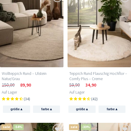
Wollteppich Rund – Ulstein
Teppich Rund Flauschig Hochflor –
Natur/Grau
Comfy Plus – Creme
150,00
89,90
59,90
34,90
Auf Lager
Auf Lager
(34)
(42)
▴
▴
▴
▴
größe
farbe
größe
farbe
sale
-54%
sale
-33%