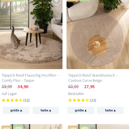
Teppich Rund Flauschig Hochflor –
Teppich Rund Skandinavisch –
Comfy Plus – Taupe
Contour Curve Beige
59,90
34,90
60,00
27,95
Auf Lager
Bestseller
(32)
(23)
▴
▴
▴
▴
größe
farbe
größe
farbe
sale
-33%
sale
-40%