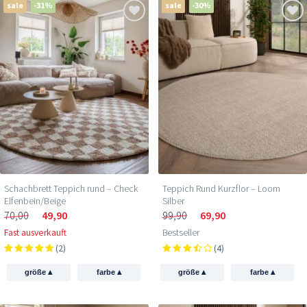
sale
-31%
sale
-30%
Schachbrett Teppich rund – Check
Teppich Rund Kurzflor – Loom
Elfenbein/Beige
Silber
70,00
49,90
99,90
69,90
Fast ausverkauft
Bestseller
(2)
(4)
▴
▴
▴
▴
größe
farbe
größe
farbe