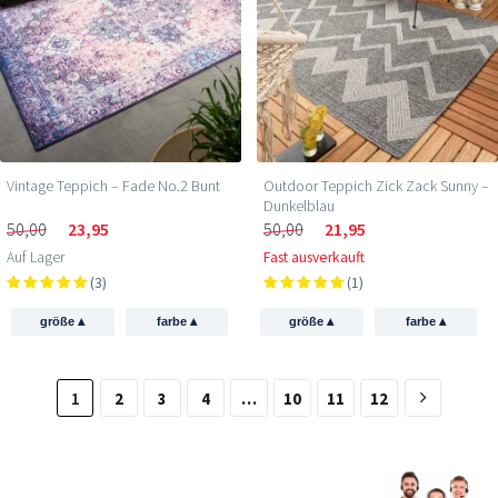
Vintage Teppich – Fade No.2 Bunt
Outdoor Teppich Zick Zack Sunny –
Dunkelblau
50,00
23,95
50,00
21,95
Auf Lager
Fast ausverkauft
(3)
(1)
▴
▴
▴
▴
größe
farbe
größe
farbe
1
2
3
4
…
10
11
12