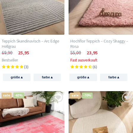
Teppich Skandinavisch – Arc Edge
Hochflor Teppich – Cozy Shaggy –
Hellgrau
Rosa
69,90
25,95
55,00
23,95
Bestseller
Fast ausverkauft
(3)
(6)
▴
▴
▴
▴
größe
farbe
größe
farbe
sale
-63%
sale
-70%