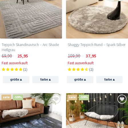
Teppich Skandinavisch – Arc Shade
Shaggy Teppich Rund – Spark Silber
Hellgrau
69,90
25,95
109,90
37,95
Fast ausverkauft
Fast ausverkauft
(1)
(2)
▴
▴
▴
▴
größe
farbe
größe
farbe
sale
-59%
sale
-59%