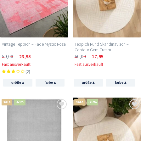
Vintage Teppich – Fade Mystic Rosa
Teppich Rund Skandinavisch –
Contour Gem Cream
50,00
23,95
60,00
17,95
Fast ausverkauft
Fast ausverkauft
(2)
▴
▴
▴
▴
größe
farbe
größe
farbe
sale
-63%
sale
-70%