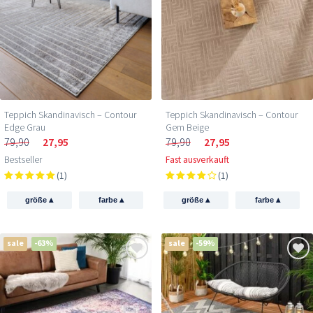
Teppich Skandinavisch – Contour
Teppich Skandinavisch – Contour
Edge Grau
Gem Beige
79,90
27,95
79,90
27,95
Bestseller
Fast ausverkauft
(1)
(1)
▴
▴
▴
▴
größe
farbe
größe
farbe
sale
-63%
sale
-59%