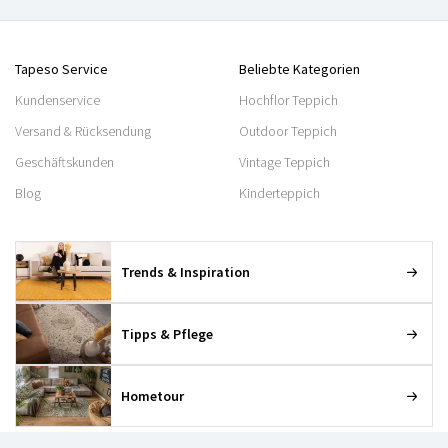
Tapeso Service
Beliebte Kategorien
Kundenservice
Hochflor Teppich
Versand & Rücksendung
Outdoor Teppich
Geschäftskunden
Vintage Teppich
Blog
Kinderteppich
Trends & Inspiration
Tipps & Pflege
Hometour