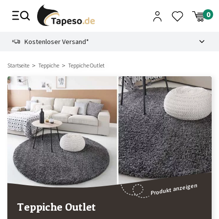
Zusammenbruch
9.3
Kostenloser Versand*
Startseite
Teppiche
Teppiche Outlet
Produkt anzeigen
Teppiche Outlet