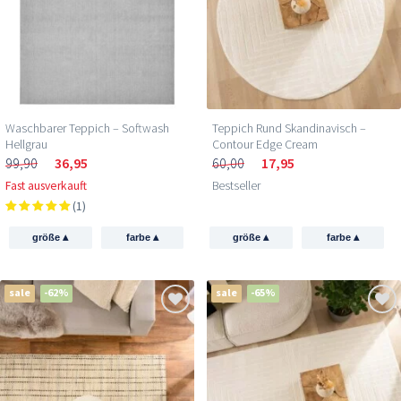
Waschbarer Teppich – Softwash
Teppich Rund Skandinavisch –
Hellgrau
Contour Edge Cream
99,90
36,95
60,00
17,95
Fast ausverkauft
Bestseller
(1)
▴
▴
▴
▴
größe
farbe
größe
farbe
sale
-62%
sale
-65%