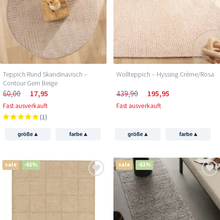
Teppich Rund Skandinavisch –
Wollteppich – Hyssing Crème/Rosa
Contour Gem Beige
60,00
17,95
439,90
195,95
Fast ausverkauft
Fast ausverkauft
(1)
▴
▴
▴
▴
größe
farbe
größe
farbe
sale
-61%
sale
-61%