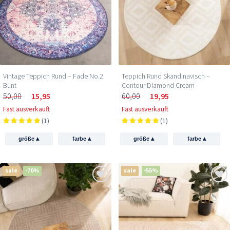
Vintage Teppich Rund – Fade No.2
Teppich Rund Skandinavisch –
Bunt
Contour Diamond Cream
50,00
15,95
60,00
19,95
Fast ausverkauft
Fast ausverkauft
(1)
(1)
▴
▴
▴
▴
größe
farbe
größe
farbe
sale
-70%
sale
-55%