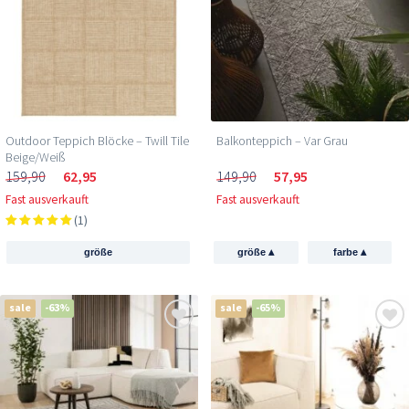
Outdoor Teppich Blöcke – Twill Tile
Balkonteppich – Var Grau
Beige/Weiß
159,90
62,95
149,90
57,95
Fast ausverkauft
Fast ausverkauft
(1)
▴
▴
größe
größe
farbe
sale
-63%
sale
-65%