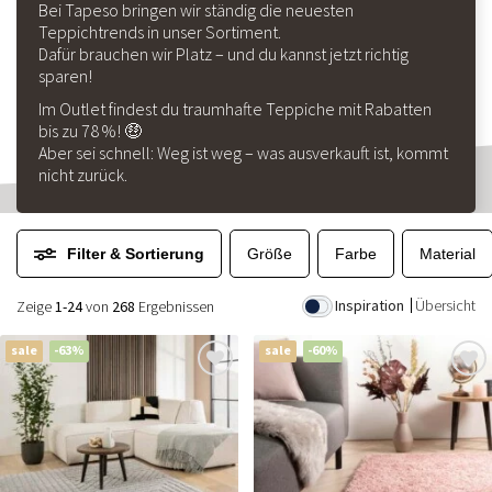
Bei Tapeso bringen wir ständig die neuesten
Teppichtrends in unser Sortiment.
Dafür brauchen wir Platz – und du kannst jetzt richtig
sparen!
Im Outlet findest du traumhafte Teppiche mit Rabatten
bis zu 78 %! 🤑
Aber sei schnell: Weg ist weg – was ausverkauft ist, kommt
nicht zurück.
Filter & Sortierung
Größe
Farbe
Material
Inspiration
Übersicht
Zeige
1-24
von
268
Ergebnissen
sale
-63%
sale
-60%