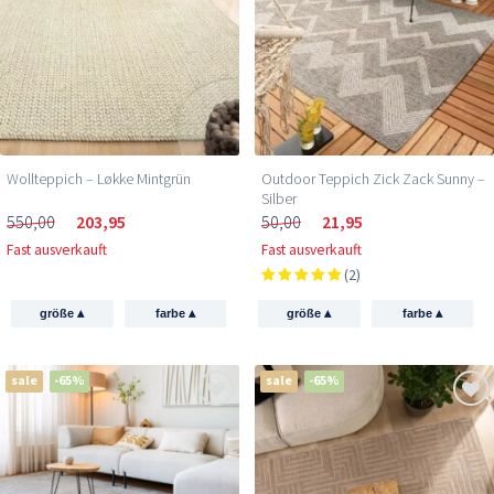
Wollteppich – Løkke Mintgrün
Outdoor Teppich Zick Zack Sunny –
Silber
550,00
203,95
50,00
21,95
Fast ausverkauft
Fast ausverkauft
(2)
▴
▴
▴
▴
größe
farbe
größe
farbe
sale
-65%
sale
-65%