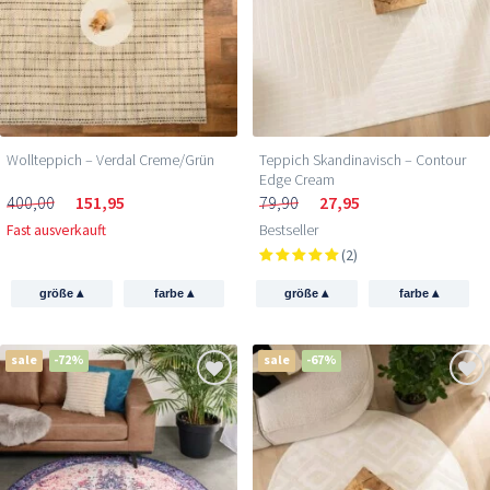
Wollteppich – Verdal Creme/Grün
Teppich Skandinavisch – Contour
Edge Cream
400,00
151,95
79,90
27,95
Fast ausverkauft
Bestseller
(2)
▴
▴
▴
▴
größe
farbe
größe
farbe
sale
-72%
sale
-67%