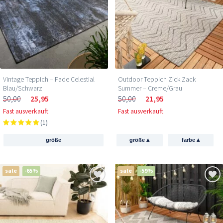
Vintage Teppich – Fade Celestial
Outdoor Teppich Zick Zack
Blau/Schwarz
Summer – Creme/Grau
50,00
25,95
50,00
21,95
Fast ausverkauft
Fast ausverkauft
(1)
▴
▴
größe
größe
farbe
sale
-65%
sale
-59%