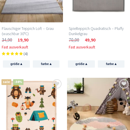
Flauschiger Teppich Loft – Grau
Spielteppich Quadratisch – Pluffy
(waschbar 30°C)
Dunkelgrau
34,90
19,90
70,00
49,90
Fast ausverkauft
Fast ausverkauft
(4)
▴
▴
▴
▴
größe
farbe
größe
farbe
sale
-34%