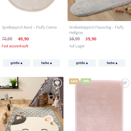
Spielteppich Rund – Pluffy Creme
Wolkenteppich Flauschig – Fluffy
Hellgrau
70,00
49,90
59,90
39,90
Fast ausverkauft
Auf Lager
▴
▴
▴
▴
größe
farbe
größe
farbe
sale
-34%