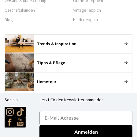
Versand & Rücksendung
Outdoor Teppich
Geschäftskunden
Vintage Teppich
Blog
Kinderteppich
Trends & Inspiration
Tipps & Pflege
Hometour
Socials
Jetzt für den Newsletter anmelden
E-mailadres
Anmelden