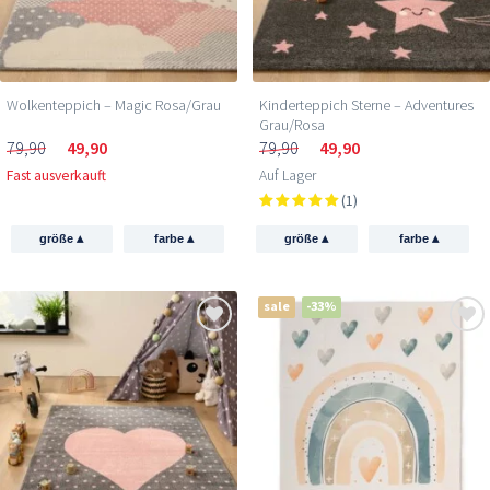
Wolkenteppich – Magic Rosa/Grau
Kinderteppich Sterne – Adventures
Grau/Rosa
79,90
49,90
79,90
49,90
Fast ausverkauft
Auf Lager
(1)
▴
▴
▴
▴
größe
farbe
größe
farbe
sale
-33%