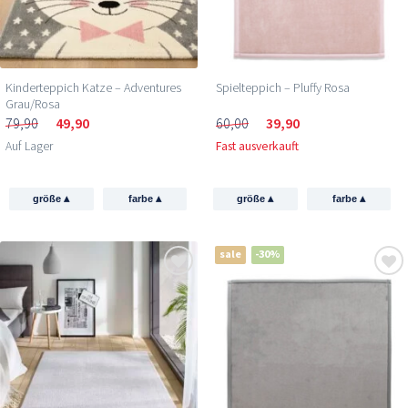
Kinderteppich Katze – Adventures
Spielteppich – Pluffy Rosa
Grau/Rosa
79,90
49,90
60,00
39,90
Auf Lager
Fast ausverkauft
▴
▴
▴
▴
größe
farbe
größe
farbe
sale
-30%