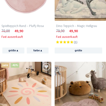
Spielteppich Rund – Pluffy Rosa
Dino Teppich – Magic Hellgrau
70,00
49,90
79,90
49,90
Fast ausverkauft
Fast ausverkauft
(1)
▴
▴
größe
farbe
größe
sale
-41%