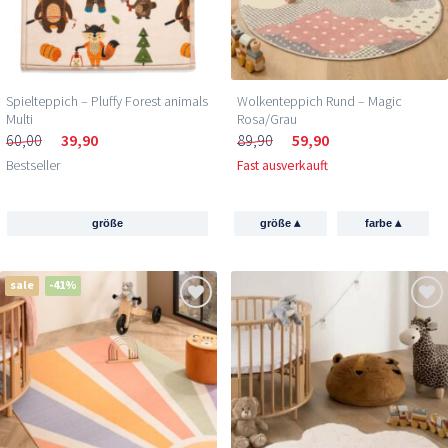
Spielteppich – Pluffy Forest animals
Wolkenteppich Rund – Magic
Multi
Rosa/Grau
60,00
39,90
89,90
59,90
Bestseller
Fast ausverkauft
▴
▴
größe
größe
farbe
sale
-41%