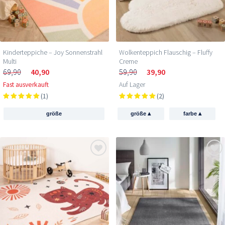
Kinderteppiche – Joy Sonnenstrahl
Wolkenteppich Flauschig – Fluffy
Multi
Creme
69,90
40,90
59,90
39,90
Fast ausverkauft
Auf Lager
(1)
(2)
▴
▴
größe
größe
farbe