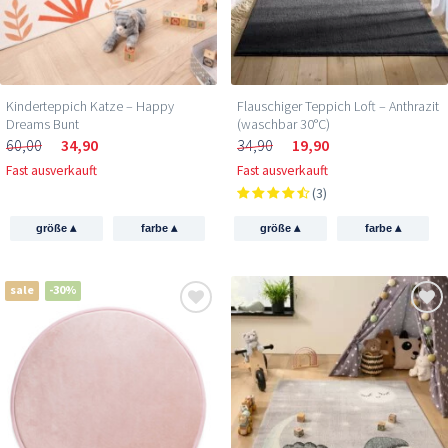
Kinderteppich Katze – Happy
Flauschiger Teppich Loft – Anthrazit
Dreams Bunt
(waschbar 30°C)
60,00
34,90
34,90
19,90
Fast ausverkauft
Fast ausverkauft
(3)
▴
▴
▴
▴
größe
farbe
größe
farbe
sale
-30%