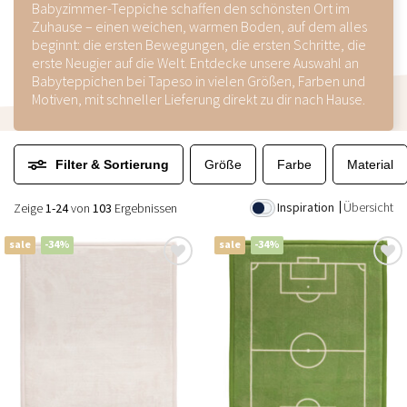
Babyzimmer-Teppiche schaffen den schönsten Ort im
Zuhause – einen weichen, warmen Boden, auf dem alles
beginnt: die ersten Bewegungen, die ersten Schritte, die
erste Neugier auf die Welt. Entdecke unsere Auswahl an
Babyteppichen bei Tapeso in vielen Größen, Farben und
Motiven, mit schneller Lieferung direkt zu dir nach Hause.
Filter & Sortierung
Größe
Farbe
Material
Inspiration
Übersicht
Zeige
1-24
von
103
Ergebnissen
sale
-34%
sale
-34%