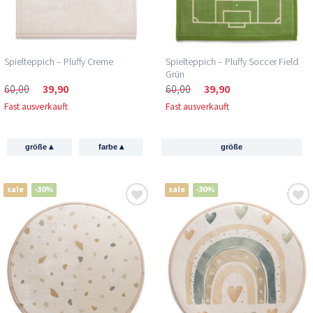
Spielteppich – Pluffy Creme
Spielteppich – Pluffy Soccer Field
Grün
60,00
39,90
60,00
39,90
Fast ausverkauft
Fast ausverkauft
▴
▴
größe
farbe
größe
sale
-30%
sale
-30%