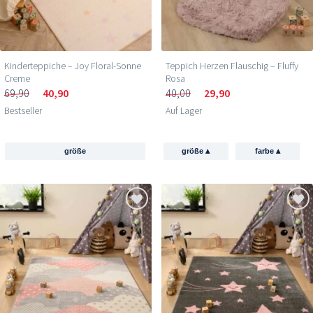
Kinderteppiche – Joy Floral-Sonne
Teppich Herzen Flauschig – Fluffy
Creme
Rosa
69,90
40,90
40,00
29,90
Bestseller
Auf Lager
▴
▴
größe
größe
farbe