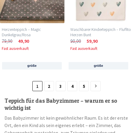
Herzenteppich – Magic
Waschbarer Kinderteppich – Fluffito
Dunkelgrau/Rosa
Herzen Bunt
79,90
49,90
90,00
59,90
Fast ausverkauft
Fast ausverkauft
größe
größe
1
2
3
4
5
Teppich für das Babyzimmer – warum er so
wichtig ist
Das Babyzimmer ist kein gewöhnlicher Raum. Es ist der erste
Ort, den ein Kind als sein eigenes erlebt – ein Zimmer, das
Geborgenheit ausstrahlen, zum Träumen einladen und