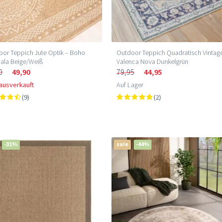
or Teppich Jute Optik – Boho
Outdoor Teppich Quadratisch Vintag
ala Beige/Weiß
Valenca Nova Dunkelgrün
0
49,90
79,95
44,95
 ausverkauft
Auf Lager
(9)
(2)
-31%
sale
-44%