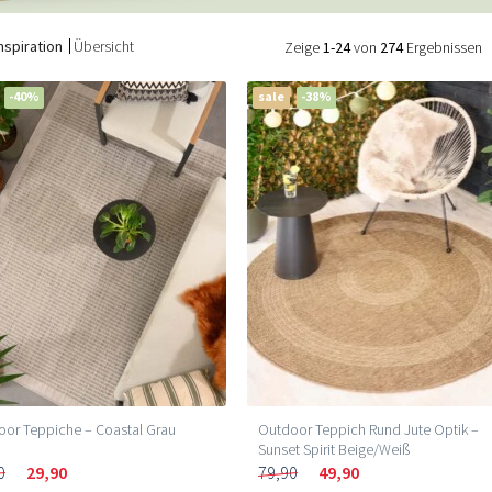
nspiration
Übersicht
Zeige
1-24
von
274
Ergebnissen
-40%
sale
-38%
or Teppiche – Coastal Grau
Outdoor Teppich Rund Jute Optik –
Sunset Spirit Beige/Weiß
0
29,90
79,90
49,90