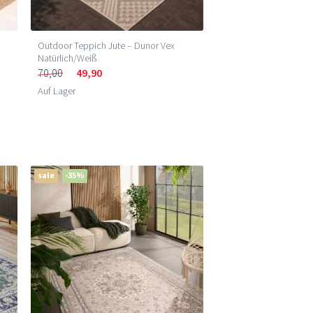
Outdoor Teppich Jute – Dunor Vex
Natürlich/Weiß
70,00
49,90
Auf Lager
sale
-35%