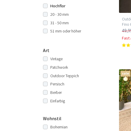
Hochflor
20 - 30 mm
Outdo
31 - 50 mm
Fino 
49,9
51 mm oder höher
Fast
Art
Vintage
Patchwork
sale
Outdoor Teppich
Persisch
Berber
Einfarbig
Wohnstil
Bohemian