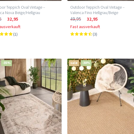
or Teppich Oval Vintage –
Outdoor Teppich Oval Vintage –
ca Nova Beige/Hellgrau
Valenca Fino Hellgrau/Beige
5
32,95
49,95
32,95
 ausverkauft
Fast ausverkauft
(1)
(3)
-35%
sale
-38%