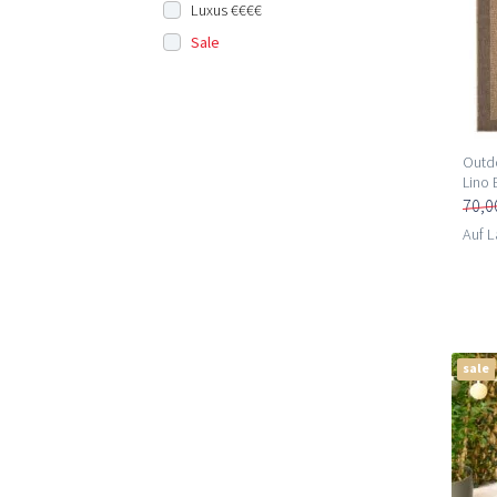
Luxus €€€€
Sale
Outdo
Lino 
70,0
Auf L
sale