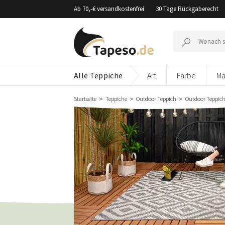
Zusammenbruch
Ab 70,-€ versandkostenfrei
30 Tage Rückgaberecht
Suche
nach:
Alle Teppiche
Art
Farbe
Ma
Startseite
Teppiche
Outdoor Teppich
Outdoor Teppich