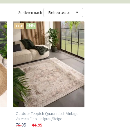
Sortieren nach
Beliebteste
sale
-44%
Beliebteste
Neueste
Niedrigster Preis (m²)
Höchster Preis (m²)
Outdoor Teppich Quadratisch Vintage –
Valenca Fino Hellgrau/Beige
79,95
44,95