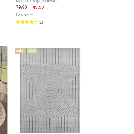
Mandala Beige/Schwarz
79,90
49,90
Bestseller
(1)
sale
-31%