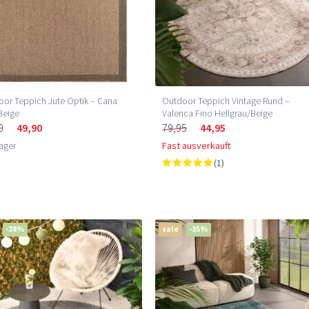
or Teppich Jute Optik – Cana
Outdoor Teppich Vintage Rund –
Beige
Valenca Fino Hellgrau/Beige
0
49,90
79,95
44,95
ager
Fast ausverkauft
(1)
-38%
sale
-35%