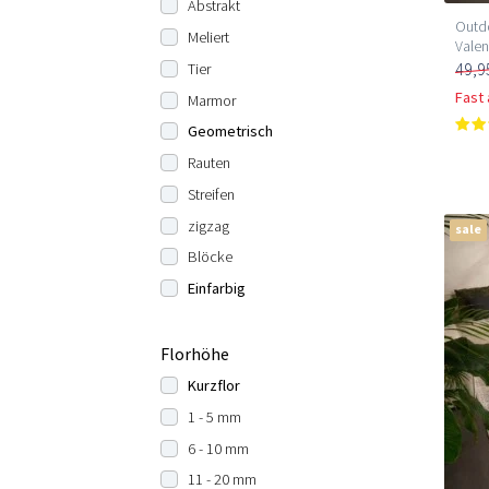
Abstrakt
Outdo
Meliert
Valen
49,9
Tier
Fast
Marmor
Geometrisch
Rauten
Streifen
zigzag
sale
Blöcke
Einfarbig
Florhöhe
Kurzflor
1 - 5 mm
6 - 10 mm
11 - 20 mm