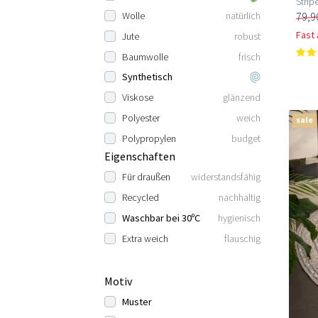
Strip
79,9
Wolle
natürlich
Fast
Jute
robust
Baumwolle
frisch
Synthetisch
Viskose
glänzend
Polyester
weich
sale
Polypropylen
budget
Eigenschaften
Für draußen
widerstandsfähig
Recycled
nachhaltig
Waschbar bei 30ºC
hygienisch
Extra weich
flauschig
Motiv
Muster