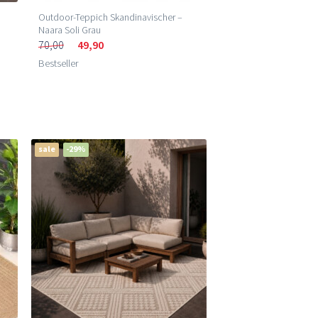
Outdoor-Teppich Skandinavischer –
Naara Soli Grau
70,00
49,90
Bestseller
sale
-29%