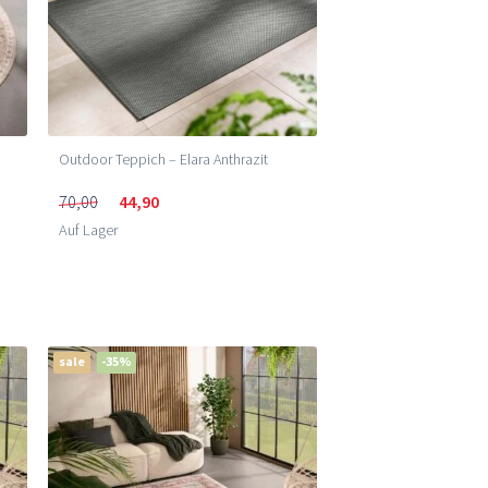
Outdoor Teppich – Elara Anthrazit
70,00
44,90
Auf Lager
sale
-35%