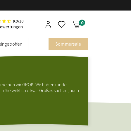
9.3
/10
Bewertungen
eingetroffen
Sommersale
 meinen wir GROß! Wir haben runde
n Sie wirklich etwas Großes suchen, auch