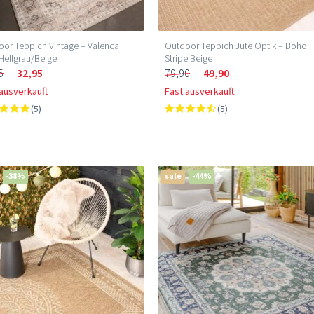
or Teppich Vintage – Valenca
Outdoor Teppich Jute Optik – Boho
Hellgrau/Beige
Stripe Beige
5
32,95
79,90
49,90
 ausverkauft
Fast ausverkauft
(5)
(5)
-38%
sale
-44%