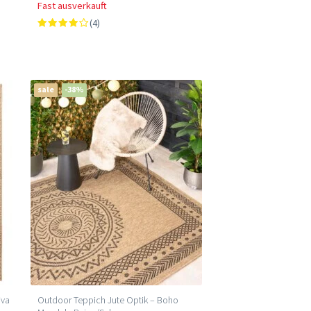
Fast ausverkauft
(4)
sale
-38%
iva
Outdoor Teppich Jute Optik – Boho