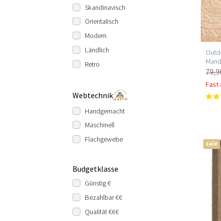
Skandinavisch
Orientalisch
Modern
Ländlich
Outdo
Mand
Retro
79,9
Fast
Webtechnik
Handgemacht
Maschinell
Flachgewebe
sale
Budgetklasse
Günstig €
Bezahlbar €€
Qualität €€€