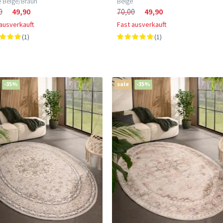
e Beige/Braun
Beige
0
49,90
70,00
49,90
 ausverkauft
Fast ausverkauft
(1)
(1)
-35%
sale
-35%