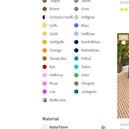
Taupe
Silber
Bests
300 cm rund
300x300 cm
160x230 cm
Braun
Grau
200x290 cm
Schwarz/weiß
Hellgrau
240x340 cm
Gelb
Blau
300x400 cm
Gold
Hellblau
sale
Senfgelb
Dunkelblau
Orange
Marineblau
Terrakotta
Petrol
Rot
Türkis
Hellrosa
Grün
Rosa
Olivgrün
Lila
Jadegrün
Multicolor
Material
Outdo
Naturfaser