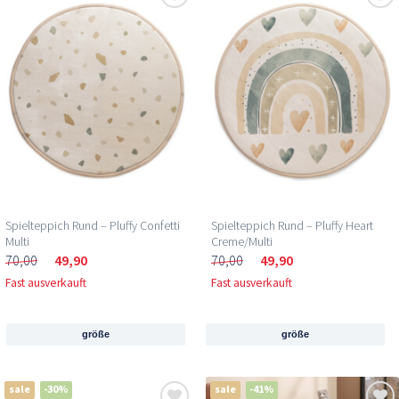
Spielteppich Rund – Pluffy Confetti
Spielteppich Rund – Pluffy Heart
Multi
Creme/Multi
70,00
49,90
70,00
49,90
Fast ausverkauft
Fast ausverkauft
größe
größe
sale
-30%
sale
-41%