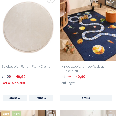
Spielteppich Rund – Pluffy Creme
Kinderteppiche – Joy Weltraum
Dunkelblau
70,00
49,90
69,90
40,90
Fast ausverkauft
Auf Lager
▴
▴
größe
farbe
größe
sale
-41%