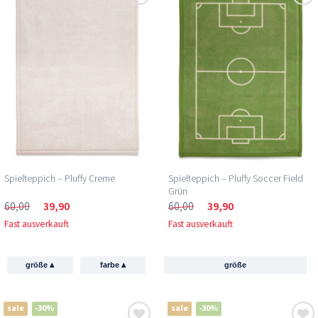
Spielteppich – Pluffy Creme
Spielteppich – Pluffy Soccer Field
Grün
60,00
39,90
60,00
39,90
Fast ausverkauft
Fast ausverkauft
▴
▴
größe
farbe
größe
sale
-30%
sale
-30%