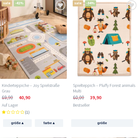
sale
-41%
sale
-34%
Kinderteppiche – Joy Spielstraße
Spielteppich – Pluffy Forest animals
Grau
Multi
69,90
40,90
60,00
39,90
Auf Lager
Bestseller
(1)
▴
▴
größe
farbe
größe