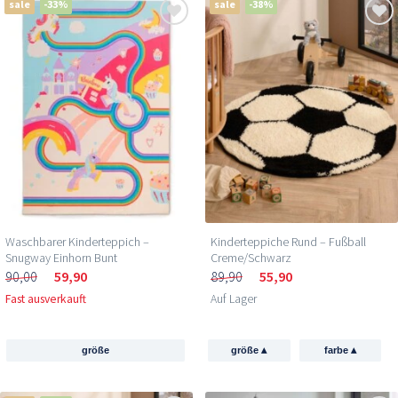
sale
-33%
sale
-38%
Waschbarer Kinderteppich –
Kinderteppiche Rund – Fußball
Snugway Einhorn Bunt
Creme/Schwarz
90,00
59,90
89,90
55,90
Fast ausverkauft
Auf Lager
▴
▴
größe
größe
farbe