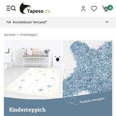
Zusammenbruch
9.3
Kostenloser Versand*
Sichere Zahlungsmethode
Startseite
Kinderteppich
Produkt anzeigen
Kinderteppich