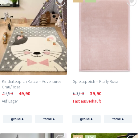
Kinderteppich Katze – Adventures
Spielteppich – Pluffy Rosa
Grau/Rosa
79,90
49,90
60,00
39,90
Auf Lager
Fast ausverkauft
▴
▴
▴
▴
größe
farbe
größe
farbe
sale
-39%