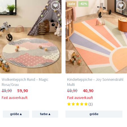
sale
-41%
Wolkenteppich Rund – Magic
Kinderteppiche – Joy Sonnenstrahl
Rosa/Grau
Multi
89,90
59,90
69,90
40,90
Fast ausverkauft
Fast ausverkauft
(1)
▴
▴
größe
farbe
größe