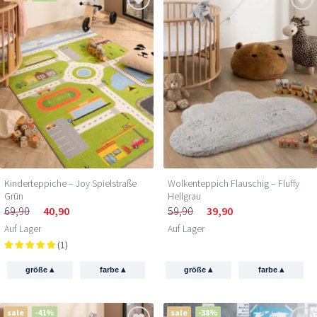
Kinderteppiche – Joy Spielstraße
Wolkenteppich Flauschig – Fluffy
Grün
Hellgrau
69,90
40,90
59,90
39,90
Auf Lager
Auf Lager
(1)
▴
▴
▴
▴
größe
farbe
größe
farbe
sale
-41%
sale
-38%