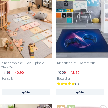
Kinderteppiche – Joy Hüpfspiel
Kinderteppich – Gamer Multi
Tiere Grau
69,90
40,90
70,00
45,90
Bestseller
Bestseller
(1)
größe
größe
sale
-34%