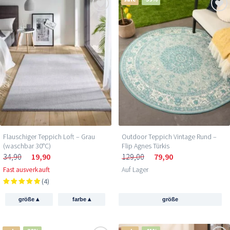
Flauschiger Teppich Loft – Grau
Outdoor Teppich Vintage Rund –
(waschbar 30°C)
Flip Agnes Türkis
34,90
19,90
129,00
79,90
Fast ausverkauft
Auf Lager
(4)
▴
▴
größe
farbe
größe