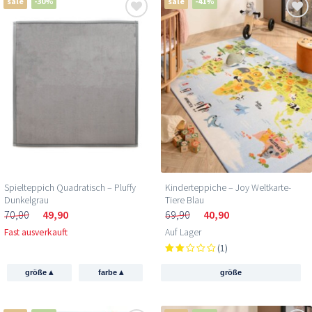
sale
-30%
sale
-41%
Spielteppich Quadratisch – Pluffy
Kinderteppiche – Joy Weltkarte-
Dunkelgrau
Tiere Blau
70,00
49,90
69,90
40,90
Fast ausverkauft
Auf Lager
(1)
▴
▴
größe
farbe
größe