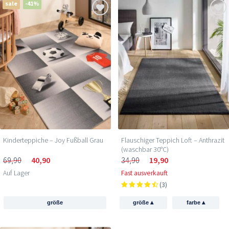
sale
-41%
Kinderteppiche – Joy Fußball Grau
Flauschiger Teppich Loft – Anthrazit
(waschbar 30°C)
69,90
40,90
34,90
19,90
Auf Lager
Fast ausverkauft
(3)
▴
▴
größe
größe
farbe