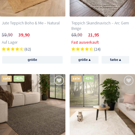
Jute Teppich Boho & Me – Natural
Teppich Skandinavisch – Arc Gem
Beige
59,90
39,90
69,90
21,95
Auf Lager
Fast ausverkauft
(62)
(24)
▴
▴
größe
größe
farbe
sale
-41%
sale
-41%