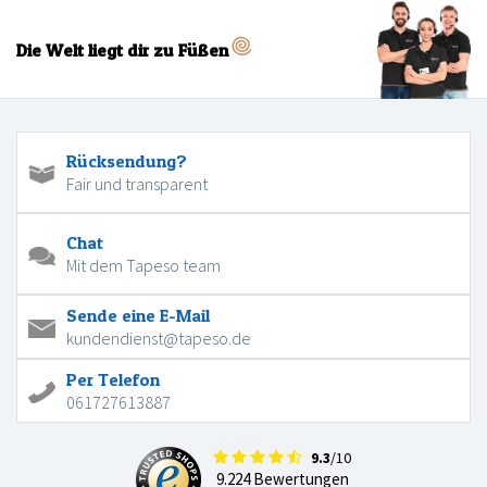
Die Welt liegt dir zu Füßen
Rücksendung?
Fair und transparent
Chat
Mit dem Tapeso team
Sende eine E-Mail
kundendienst@tapeso.de
Per Telefon
061727613887
9.3
/10
9.224 Bewertungen