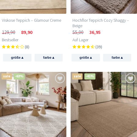
Viskose Teppich – Glamour Creme
Hochflor Teppich Cozy Shaggy –
Beige
129,90
89,90
55,00
36,95
Bestseller
Auf Lager
(8)
(39)
▴
▴
▴
▴
größe
farbe
größe
farbe
sale
-63%
sale
-41%