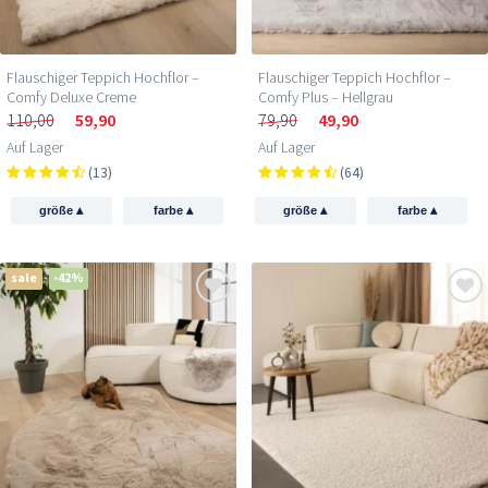
Flauschiger Teppich Hochflor –
Flauschiger Teppich Hochflor –
Comfy Deluxe Creme
Comfy Plus – Hellgrau
110,00
59,90
79,90
49,90
Auf Lager
Auf Lager
(13)
(64)
▴
▴
▴
▴
größe
farbe
größe
farbe
sale
-42%