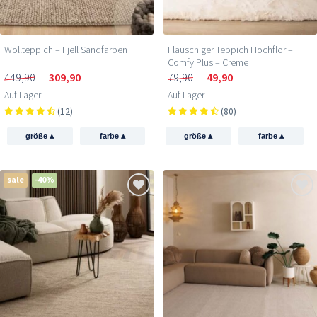
Wollteppich – Fjell Sandfarben
Flauschiger Teppich Hochflor –
Comfy Plus – Creme
449,90
309,90
79,90
49,90
Auf Lager
Auf Lager
(12)
(80)
▴
▴
▴
▴
größe
farbe
größe
farbe
sale
-40%