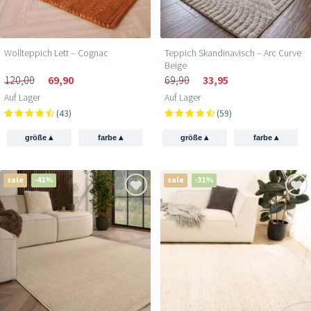
Wollteppich Lett – Cognac
Teppich Skandinavisch – Arc Curve
Beige
120,00
69,90
69,90
33,95
Auf Lager
Auf Lager
(43)
(59)
▴
▴
▴
▴
größe
farbe
größe
farbe
sale
-41%
sale
-31%