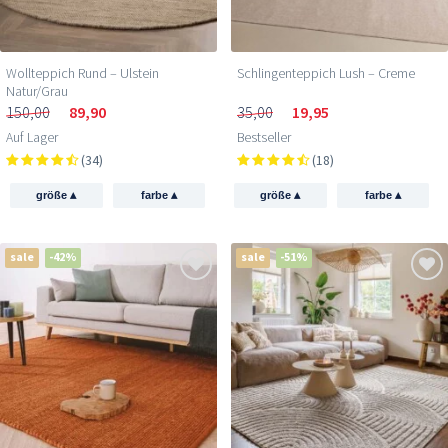
Wollteppich Rund – Ulstein
Schlingenteppich Lush – Creme
Natur/Grau
150,00
89,90
35,00
19,95
Auf Lager
Bestseller
(34)
(18)
▴
▴
▴
▴
größe
farbe
größe
farbe
sale
-42%
sale
-51%