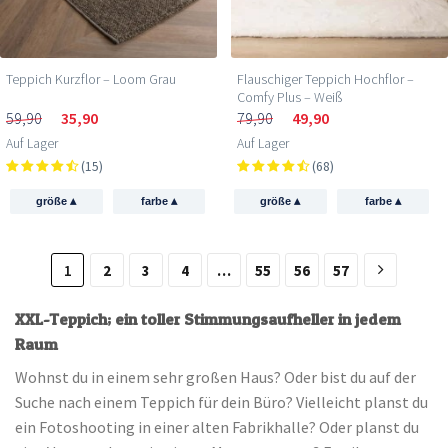
Teppich Kurzflor – Loom Grau
Flauschiger Teppich Hochflor –
Comfy Plus – Weiß
59,90
35,90
79,90
49,90
Auf Lager
Auf Lager
(15)
(68)
▴
▴
▴
▴
größe
farbe
größe
farbe
1
2
3
4
…
55
56
57
XXL-Teppich; ein toller Stimmungsaufheller in jedem
Raum
Wohnst du in einem sehr großen Haus? Oder bist du auf der
Suche nach einem Teppich für dein Büro? Vielleicht planst du
ein Fotoshooting in einer alten Fabrikhalle? Oder planst du