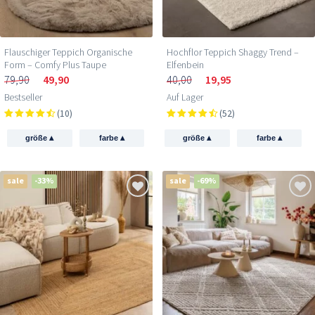
Flauschiger Teppich Organische
Hochflor Teppich Shaggy Trend –
Form – Comfy Plus Taupe
Elfenbein
79,90
49,90
40,00
19,95
Bestseller
Auf Lager
(10)
(52)
▴
▴
▴
▴
größe
farbe
größe
farbe
sale
-33%
sale
-69%