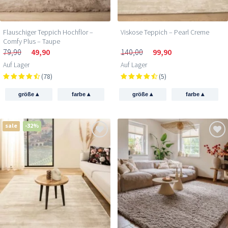
Flauschiger Teppich Hochflor –
Viskose Teppich – Pearl Creme
Comfy Plus – Taupe
79,90
49,90
140,00
99,90
Auf Lager
Auf Lager
(78)
(5)
▴
▴
▴
▴
größe
farbe
größe
farbe
sale
-32%