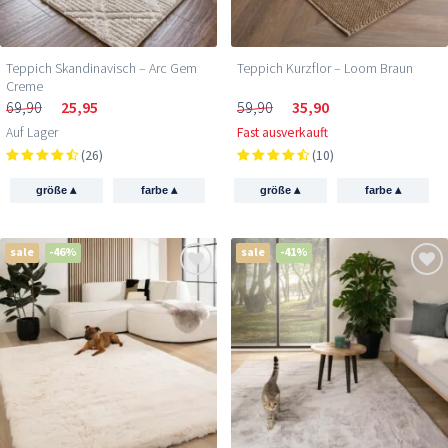
Teppich Skandinavisch – Arc Gem
Teppich Kurzflor – Loom Braun
Creme
69,90
25,95
59,90
35,90
Auf Lager
Fast ausverkauft
(26)
(10)
▴
▴
▴
▴
größe
farbe
größe
farbe
sale
-46%
sale
-41%