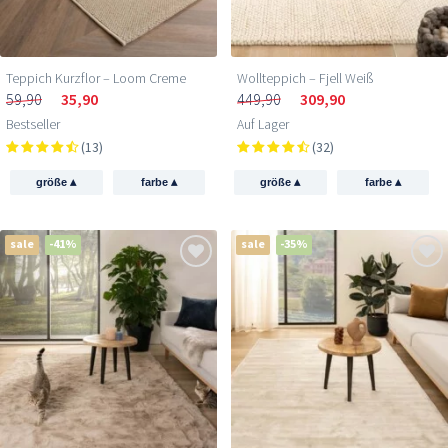
Teppich Kurzflor – Loom Creme
Wollteppich – Fjell Weiß
59,90
35,90
449,90
309,90
Bestseller
Auf Lager
(13)
(32)
▴
▴
▴
▴
größe
farbe
größe
farbe
sale
-41%
sale
-35%