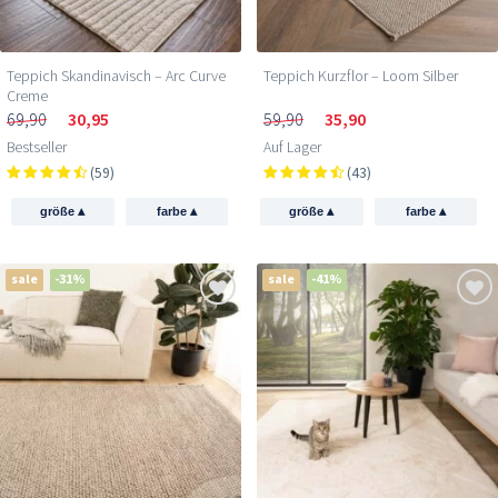
Teppich Skandinavisch – Arc Curve
Teppich Kurzflor – Loom Silber
Creme
69,90
30,95
59,90
35,90
Bestseller
Auf Lager
(59)
(43)
▴
▴
▴
▴
größe
farbe
größe
farbe
sale
-31%
sale
-41%