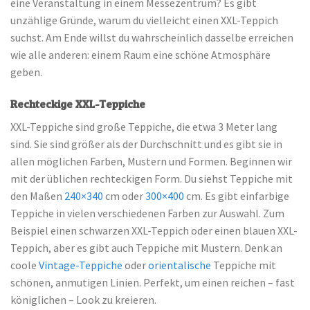
eine Veranstaltung in einem Messezentrum? Es gibt
unzählige Gründe, warum du vielleicht einen XXL-Teppich
suchst. Am Ende willst du wahrscheinlich dasselbe erreichen
wie alle anderen: einem Raum eine schöne Atmosphäre
geben.
Rechteckige XXL-Teppiche
XXL-Teppiche sind große Teppiche, die etwa 3 Meter lang
sind. Sie sind größer als der Durchschnitt und es gibt sie in
allen möglichen Farben, Mustern und Formen. Beginnen wir
mit der üblichen rechteckigen Form. Du siehst Teppiche mit
den Maßen
240×340
cm oder
300×400
cm. Es gibt einfarbige
Teppiche in vielen verschiedenen Farben zur Auswahl. Zum
Beispiel einen schwarzen XXL-Teppich oder einen blauen XXL-
Teppich, aber es gibt auch Teppiche mit Mustern. Denk an
coole
Vintage-Teppiche
oder
orientalische
Teppiche mit
schönen, anmutigen Linien. Perfekt, um einen reichen – fast
königlichen – Look zu kreieren.