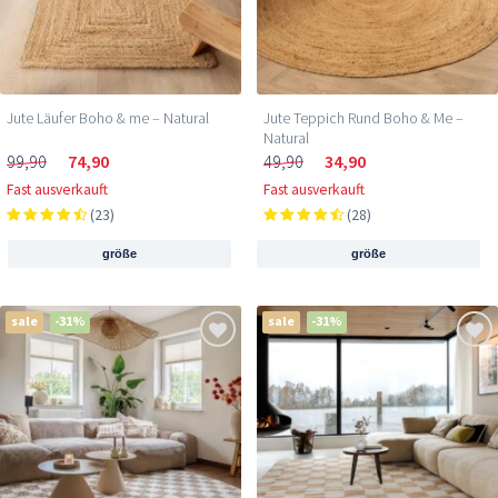
Jute Läufer Boho & me – Natural
Jute Teppich Rund Boho & Me –
Natural
99,90
74,90
49,90
34,90
Fast ausverkauft
Fast ausverkauft
(23)
(28)
größe
größe
sale
-31%
sale
-31%