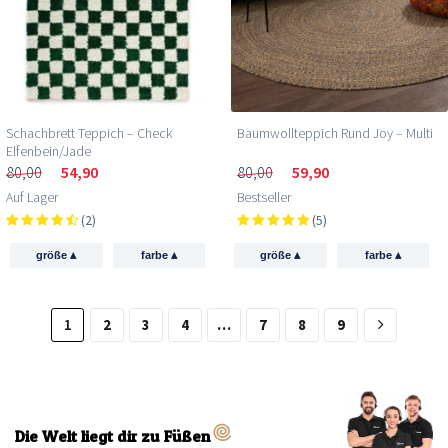
Schachbrett Teppich – Check
Baumwollteppich Rund Joy – Multi
Elfenbein/Jade
80,00
54,90
80,00
59,90
Auf Lager
Bestseller
(2)
(5)
▴
▴
▴
▴
größe
farbe
größe
farbe
1
2
3
4
…
7
8
9
Die Welt liegt dir zu Füßen