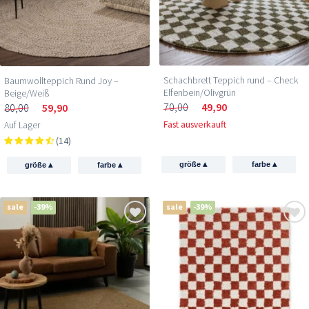
Schachbrett Teppich rund – Check
Baumwollteppich Rund Joy –
Elfenbein/Olivgrün
Beige/Weiß
70,00
49,90
80,00
59,90
Fast ausverkauft
Auf Lager
(14)
▴
▴
▴
▴
größe
farbe
größe
farbe
sale
-39%
sale
-39%