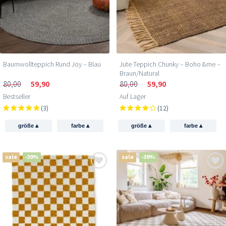
Baumwollteppich Rund Joy – Blau
Jute Teppich Chunky – Boho &me –
Braun/Natural
80,00
59,90
80,00
59,90
Bestseller
Auf Lager
(3)
(12)
▴
▴
▴
▴
größe
farbe
größe
farbe
sale
-39%
sale
-39%