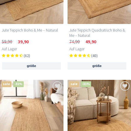
Jute Teppich Boho & Me – Natural
Jute Teppich Quadratisch Boho &
Me – Natural
59,90
39,90
74,90
49,90
Auf Lager
Auf Lager
(62)
(40)
größe
größe
sale
-31%
sale
-31%