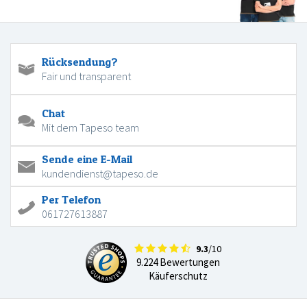
Rücksendung?
Fair und transparent
Chat
Mit dem Tapeso team
Sende eine E-Mail
kundendienst@tapeso.de
Per Telefon
061727613887
9.3
/10
9.224 Bewertungen
Käuferschutz