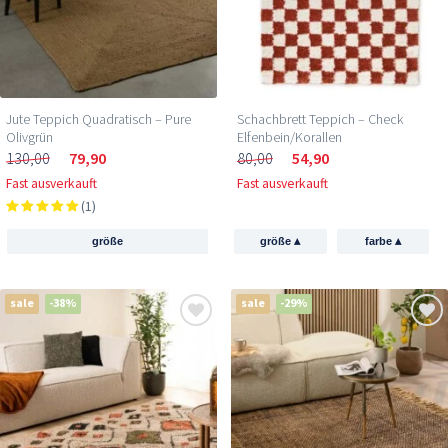
Jute Teppich Quadratisch – Pure
Schachbrett Teppich – Check
Olivgrün
Elfenbein/Korallen
130,00
79,90
80,00
54,90
Fast ausverkauft
Fast ausverkauft
(1)
▴
▴
größe
größe
farbe
sale
-38%
sale
-29%