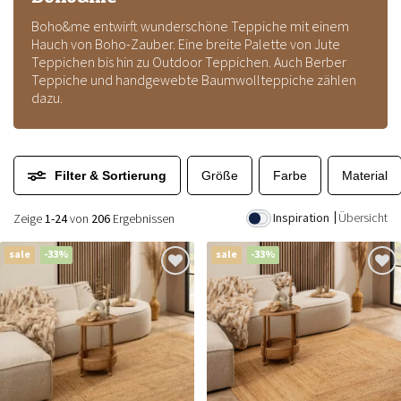
Boho&me entwirft wunderschöne Teppiche mit einem
Hauch von Boho-Zauber. Eine breite Palette von Jute
Teppichen bis hin zu Outdoor Teppichen. Auch Berber
Teppiche und handgewebte Baumwollteppiche zählen
dazu.
Filter & Sortierung
Größe
Farbe
Material
Inspiration
Übersicht
Zeige
1-24
von
206
Ergebnissen
sale
-33%
sale
-33%