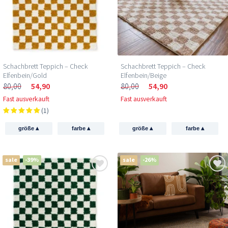
Schachbrett Teppich – Check
Schachbrett Teppich – Check
Elfenbein/Gold
Elfenbein/Beige
80,00
54,90
80,00
54,90
Fast ausverkauft
Fast ausverkauft
(1)
▴
▴
▴
▴
größe
farbe
größe
farbe
sale
-39%
sale
-26%