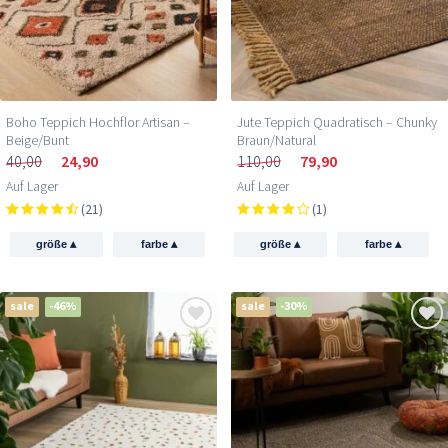
Boho Teppich Hochflor Artisan –
Jute Teppich Quadratisch – Chunky
Beige/Bunt
Braun/Natural
40,00
24,90
110,00
79,90
Auf Lager
Auf Lager
(21)
(1)
▴
▴
▴
▴
größe
farbe
größe
farbe
sale
-46%
sale
-30%