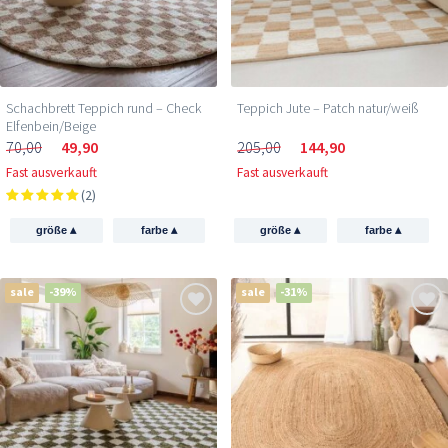
Schachbrett Teppich rund – Check
Teppich Jute – Patch natur/weiß
Elfenbein/Beige
70,00
49,90
205,00
144,90
Fast ausverkauft
Fast ausverkauft
(2)
▴
▴
▴
▴
größe
farbe
größe
farbe
sale
-39%
sale
-31%