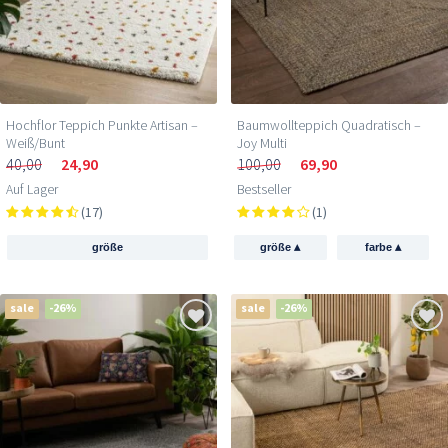
Hochflor Teppich Punkte Artisan –
Baumwollteppich Quadratisch –
Weiß/Bunt
Joy Multi
40,00
24,90
100,00
69,90
Auf Lager
Bestseller
(17)
(1)
▴
▴
größe
größe
farbe
sale
-26%
sale
-26%