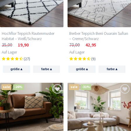
Hochflor Teppich Rautenmuster
Berber Teppich Beni Ouarain Sufian
Habitat – Weiß/Schwarz
– Creme/Schwarz
35,00
19,90
70,00
42,95
Auf Lager
Auf Lager
(27)
(9)
▴
▴
▴
▴
größe
farbe
größe
farbe
sale
-26%
sale
-31%