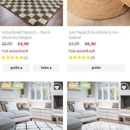
Schachbrett Teppich – Check
Jute Teppich Oval Boho & me –
Elfenbein/Olivgrün
Natural
80,00
54,90
94,90
69,90
Fast ausverkauft
Fast ausverkauft
(1)
(4)
▴
▴
größe
farbe
größe
sale
-52%
sale
-39%