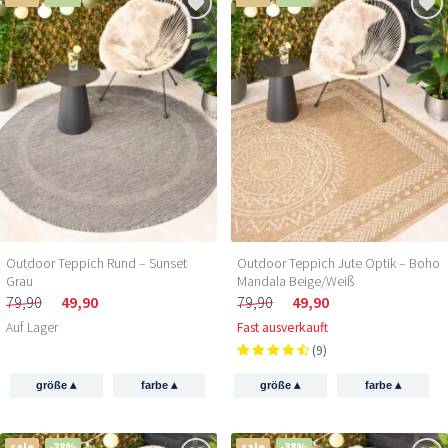
Outdoor Teppich Rund – Sunset
Outdoor Teppich Jute Optik – Boho
Grau
Mandala Beige/Weiß
79,90
49,90
79,90
49,90
Auf Lager
Fast ausverkauft
(9)
▴
▴
▴
▴
größe
farbe
größe
farbe
sale
-38%
sale
-38%