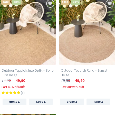
sale
-38%
sale
-38%
Outdoor Teppich Jute Optik – Boho
Outdoor Teppich Rund – Sunset
Bliss Beige
Beige
79,90
49,90
79,90
49,90
Fast ausverkauft
Fast ausverkauft
(1)
▴
▴
▴
▴
größe
farbe
größe
farbe