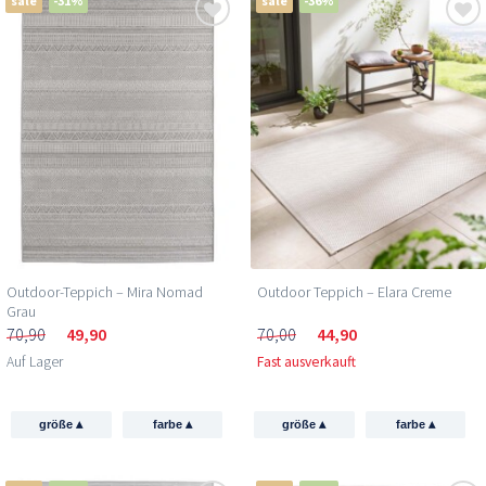
sale
-31%
sale
-36%
Outdoor-Teppich – Mira Nomad
Outdoor Teppich – Elara Creme
Grau
70,90
49,90
70,00
44,90
Auf Lager
Fast ausverkauft
▴
▴
▴
▴
größe
farbe
größe
farbe