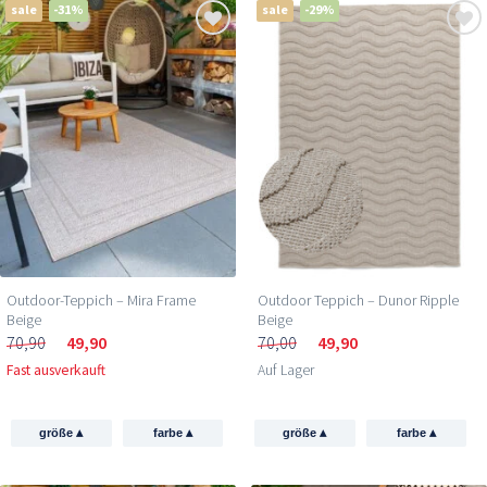
sale
-31%
sale
-29%
Outdoor-Teppich – Mira Frame
Outdoor Teppich – Dunor Ripple
Beige
Beige
70,90
49,90
70,00
49,90
Fast ausverkauft
Auf Lager
▴
▴
▴
▴
größe
farbe
größe
farbe