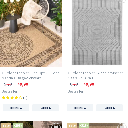
Outdoor Teppich Jute Optik – Boho
Outdoor-Teppich Skandinavischer –
Mandala Beige/Schwarz
Naara Soli Grau
79,90
49,90
70,00
49,90
Bestseller
Bestseller
(1)
▴
▴
▴
▴
größe
farbe
größe
farbe
sale
-29%
sale
-31%