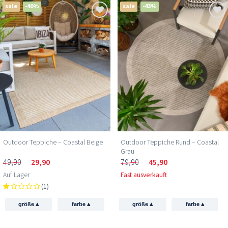
sale
-40%
sale
-43%
Outdoor Teppiche – Coastal Beige
Outdoor Teppiche Rund – Coastal
Grau
49,90
29,90
79,90
45,90
Auf Lager
Fast ausverkauft
(1)
▴
▴
▴
▴
größe
farbe
größe
farbe