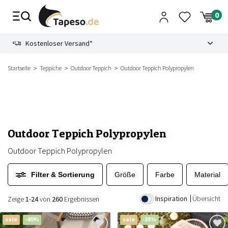
Zusammenbruch
9.3
Kostenloser Versand*
Startseite
Teppiche
Outdoor Teppich
Outdoor Teppich Polypropylen
Outdoor Teppich Polypropylen
Outdoor Teppich Polypropylen
Filter & Sortierung
Größe
Farbe
Material
Inspiration
Übersicht
Zeige
1-24
von
260
Ergebnissen
sale
-40%
sale
-38%