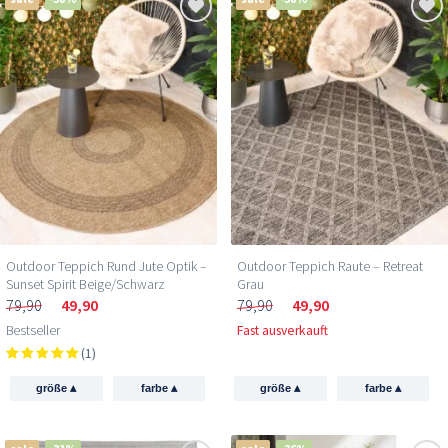
Outdoor Teppich Rund Jute Optik –
Outdoor Teppich Raute – Retreat
Sunset Spirit Beige/Schwarz
Grau
79,90
49,90
79,90
49,90
Bestseller
Fast ausverkauft
(1)
▴
▴
▴
▴
größe
farbe
größe
farbe