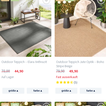
Outdoor Teppich – Elara Anthrazit
Outdoor Teppich Jute Optik – Boho
Stripe Beige
70,00
44,90
79,90
49,90
Auf Lager
Fast ausverkauft
(5)
▴
▴
▴
▴
größe
farbe
größe
farbe
sale
-38%
sale
-38%