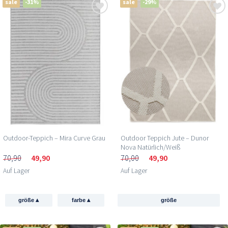
sale
-31%
sale
-29%
Outdoor-Teppich – Mira Curve Grau
Outdoor Teppich Jute – Dunor
Nova Natürlich/Weiß
70,90
49,90
70,00
49,90
Auf Lager
Auf Lager
▴
▴
größe
farbe
größe