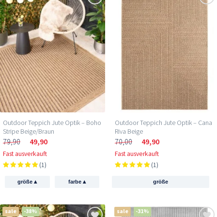
Outdoor Teppich Jute Optik – Boho
Outdoor Teppich Jute Optik – Cana
Stripe Beige/Braun
Riva Beige
79,90
49,90
70,00
49,90
Fast ausverkauft
Fast ausverkauft
(1)
(1)
▴
▴
größe
farbe
größe
sale
-38%
sale
-31%