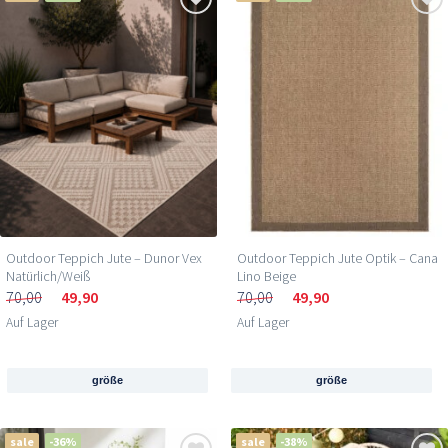
Outdoor Teppich Jute – Dunor Vex
Outdoor Teppich Jute Optik – Cana
Natürlich/Weiß
Lino Beige
70,00
49,90
70,00
49,90
Auf Lager
Auf Lager
größe
größe
sale
-36%
sale
-38%