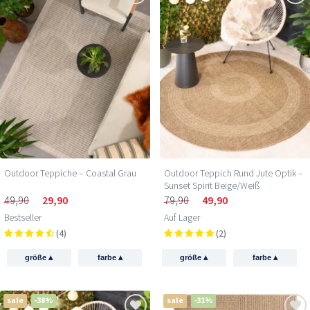
Outdoor Teppiche – Coastal Grau
Outdoor Teppich Rund Jute Optik –
Sunset Spirit Beige/Weiß
49,90
29,90
79,90
49,90
Bestseller
Auf Lager
(4)
(2)
▴
▴
▴
▴
größe
farbe
größe
farbe
sale
-38%
sale
-31%