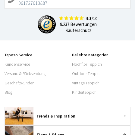
061727613887
9.3
/10
9.237 Bewertungen
Käuferschutz
Tapeso Service
Beliebte Kategorien
Kundenservice
Hochflor Teppich
Versand & Rücksendung
Outdoor Teppich
Geschäftskunden
Vintage Teppich
Blog
Kinderteppich
Trends & Inspiration
Tipps & Pflege