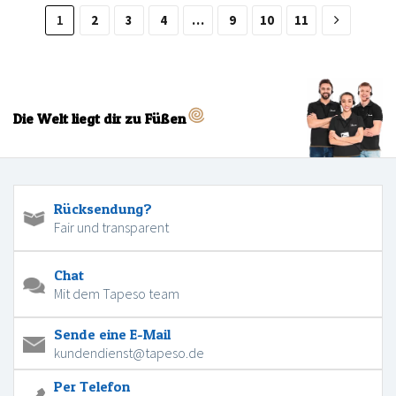
1
2
3
4
…
9
10
11
Die Welt liegt dir zu Füßen
Rücksendung?
Fair und transparent
Chat
Mit dem Tapeso team
Sende eine E-Mail
kundendienst@tapeso.de
Per Telefon