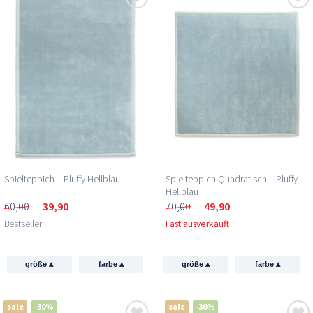
Spielteppich – Pluffy Hellblau
Spielteppich Quadratisch – Pluffy
Hellblau
60,00
39,90
70,00
49,90
Bestseller
Fast ausverkauft
▴
▴
▴
▴
größe
farbe
größe
farbe
sale
-30%
sale
-30%