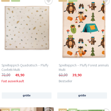
Spielteppich Quadratisch – Pluffy
Spielteppich – Pluffy Forest animals
Confetti Multi
Multi
70,00
49,90
60,00
39,90
Fast ausverkauft
Bestseller
größe
größe
sale
-41%
sale
-33%