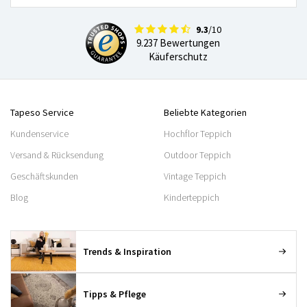
9.3
/10
9.237 Bewertungen
Käuferschutz
Tapeso Service
Beliebte Kategorien
Kundenservice
Hochflor Teppich
Versand & Rücksendung
Outdoor Teppich
Geschäftskunden
Vintage Teppich
Blog
Kinderteppich
Trends & Inspiration
Tipps & Pflege