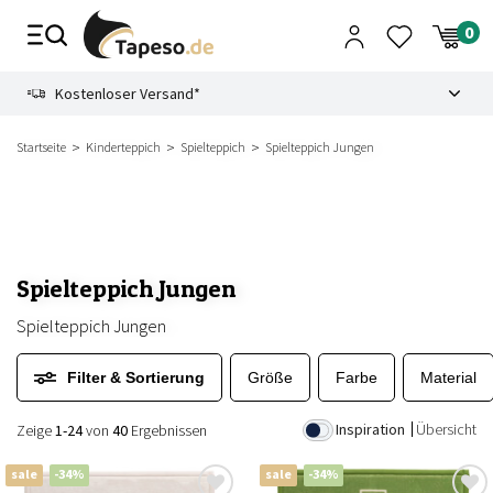
Zusammenbruch
9.3
Kostenloser Versand*
Startseite
Kinderteppich
Spielteppich
Spielteppich Jungen
Spielteppich Jungen
Spielteppich Jungen
Filter & Sortierung
Größe
Farbe
Material
Inspiration
Übersicht
Zeige
1-24
von
40
Ergebnissen
sale
-34%
sale
-34%