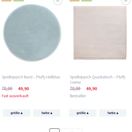
Spielteppich Rund – Pluffy Hellblau
Spielteppich Quadratisch – Pluffy
Creme
70,00
49,90
70,00
49,90
Fast ausverkauft
Bestseller
▴
▴
▴
▴
größe
farbe
größe
farbe