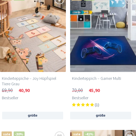
Kinderteppiche – Joy Hüpfspiel
Kinderteppich – Gamer Multi
Tiere Grau
69,90
40,90
70,00
45,90
Bestseller
Bestseller
(1)
größe
größe
sale
-30%
sale
-41%