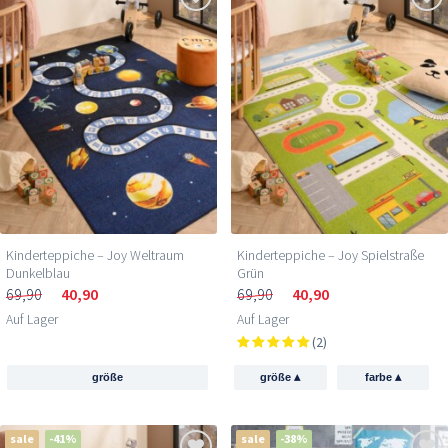
Kinderteppiche – Joy Weltraum
Kinderteppiche – Joy Spielstraße
Dunkelblau
Grün
69,90
40,90
69,90
40,90
Auf Lager
Auf Lager
(2)
▴
▴
größe
größe
farbe
sale
-41%
sale
-38%