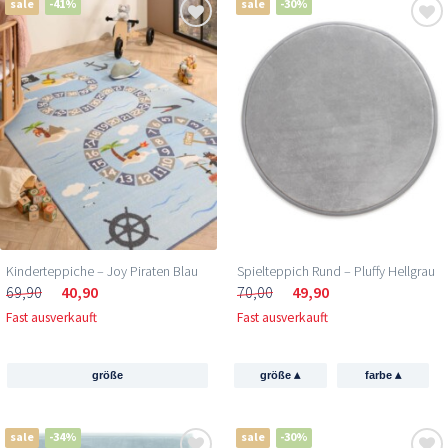
sale
-41%
sale
-30%
Kinderteppiche – Joy Piraten Blau
Spielteppich Rund – Pluffy Hellgrau
69,90
40,90
70,00
49,90
Fast ausverkauft
Fast ausverkauft
▴
▴
größe
größe
farbe
sale
-34%
sale
-30%