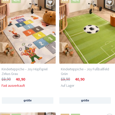
sale
-41%
sale
-41%
Kinderteppiche – Joy Hüpfspiel
Kinderteppiche – Joy Fußballfeld
Zirkus Grau
Grün
69,90
40,90
69,90
40,90
Fast ausverkauft
Auf Lager
größe
größe