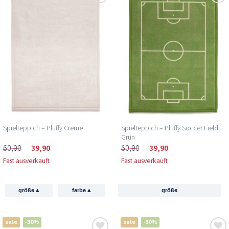
Spielteppich – Pluffy Creme
Spielteppich – Pluffy Soccer Field
Grün
60,00
39,90
60,00
39,90
Fast ausverkauft
Fast ausverkauft
▴
▴
größe
farbe
größe
sale
-30%
sale
-30%