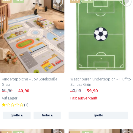
Kinderteppiche – Joy Spielstraße
Waschbarer Kinderteppich – Fluffito
Grau
Schuss Grün
69,90
40,90
90,00
59,90
Auf Lager
Fast ausverkauft
(1)
▴
▴
größe
farbe
größe