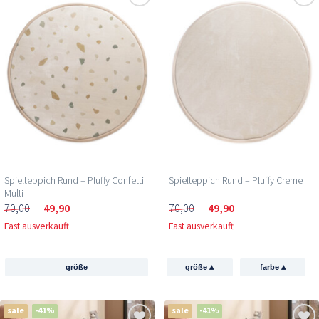
Spielteppich Rund – Pluffy Confetti
Spielteppich Rund – Pluffy Creme
Multi
70,00
49,90
70,00
49,90
Fast ausverkauft
Fast ausverkauft
▴
▴
größe
größe
farbe
sale
-41%
sale
-41%