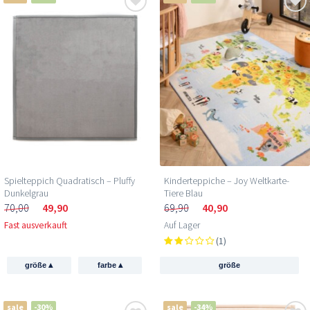
Spielteppich Quadratisch – Pluffy
Kinderteppiche – Joy Weltkarte-
Dunkelgrau
Tiere Blau
70,00
49,90
69,90
40,90
Fast ausverkauft
Auf Lager
(1)
▴
▴
größe
farbe
größe
sale
-30%
sale
-34%