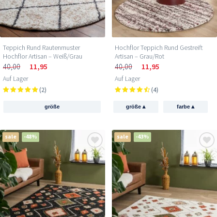
Teppich Rund Rautenmuster
Hochflor Teppich Rund Gestreift
Hochflor Artisan – Weiß/Grau
Artisan – Grau/Rot
40,00
11,95
40,00
11,95
Auf Lager
Auf Lager
(2)
(4)
▴
▴
größe
größe
farbe
sale
-48%
sale
-43%