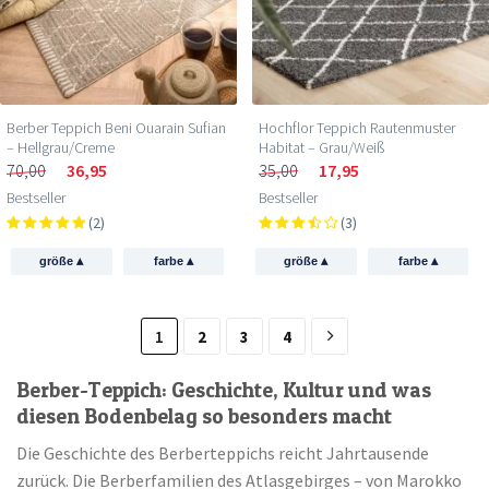
Berber Teppich Beni Ouarain Sufian
Hochflor Teppich Rautenmuster
– Hellgrau/Creme
Habitat – Grau/Weiß
70,00
36,95
35,00
17,95
Bestseller
Bestseller
(2)
(3)
▴
▴
▴
▴
größe
farbe
größe
farbe
1
2
3
4
Berber-Teppich: Geschichte, Kultur und was
diesen Bodenbelag so besonders macht
Die Geschichte des Berberteppichs reicht Jahrtausende
zurück. Die Berberfamilien des Atlasgebirges – von Marokko