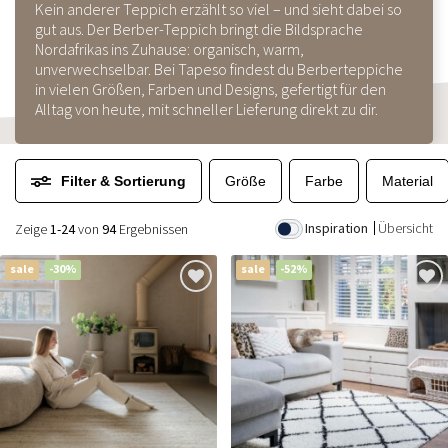
Kein anderer Teppich erzählt so viel – und sieht dabei so
gut aus. Der Berber-Teppich bringt die Bildsprache
Nordafrikas ins Zuhause: organisch, warm,
unverwechselbar. Bei Tapeso findest du Berberteppiche
in vielen Größen, Farben und Designs, gefertigt für den
Alltag von heute, mit schneller Lieferung direkt zu dir.
Filter & Sortierung
Größe
Farbe
Material
Inspiration
Übersicht
Zeige
1-24
von
94
Ergebnissen
sale
-30%
sale
-52%