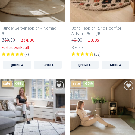
Runder Berberteppich – Nomad
Boho Teppich Rund Hochflor
Beige
Artisan – Beige/Bunt
330,00
234,90
40,00
19,95
Fast ausverkauft
Bestseller
(4)
(17)
▴
▴
▴
▴
größe
farbe
größe
farbe
sale
-38%
sale
-30%