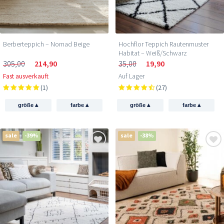
Berberteppich – Nomad Beige
Hochflor Teppich Rautenmuster
Habitat – Weiß/Schwarz
305,00
214,90
35,00
19,90
Fast ausverkauft
Auf Lager
(1)
(27)
▴
▴
▴
▴
größe
farbe
größe
farbe
sale
-39%
sale
-38%