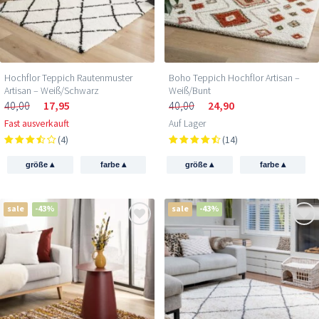
Hochflor Teppich Rautenmuster
Boho Teppich Hochflor Artisan –
Artisan – Weiß/Schwarz
Weiß/Bunt
40,00
17,95
40,00
24,90
Fast ausverkauft
Auf Lager
(4)
(14)
▴
▴
▴
▴
größe
farbe
größe
farbe
sale
-43%
sale
-43%