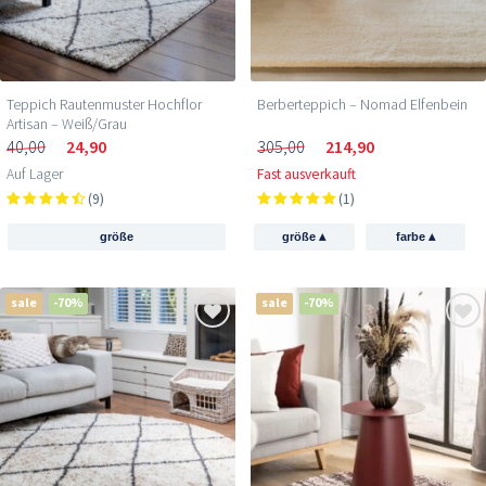
Teppich Rautenmuster Hochflor
Berberteppich – Nomad Elfenbein
Artisan – Weiß/Grau
40,00
24,90
305,00
214,90
Auf Lager
Fast ausverkauft
(9)
(1)
▴
▴
größe
größe
farbe
sale
-70%
sale
-70%