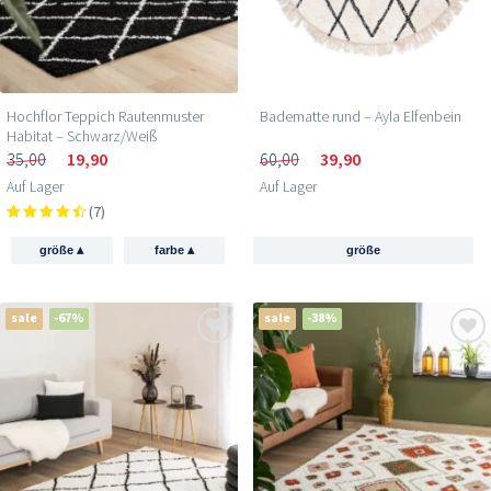
Hochflor Teppich Rautenmuster
Badematte rund – Ayla Elfenbein
Habitat – Schwarz/Weiß
35,00
19,90
60,00
39,90
Auf Lager
Auf Lager
(7)
▴
▴
größe
farbe
größe
sale
-67%
sale
-38%