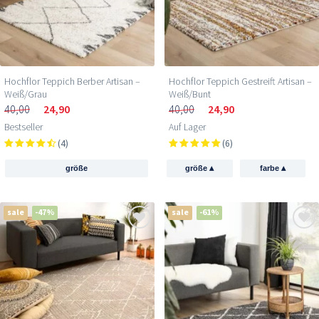
Hochflor Teppich Berber Artisan –
Hochflor Teppich Gestreift Artisan –
Weiß/Grau
Weiß/Bunt
40,00
24,90
40,00
24,90
Bestseller
Auf Lager
(4)
(6)
▴
▴
größe
größe
farbe
sale
-47%
sale
-61%