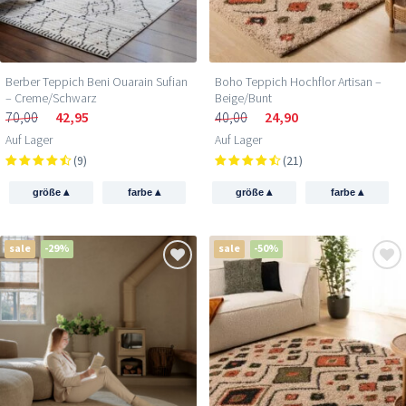
Berber Teppich Beni Ouarain Sufian
Boho Teppich Hochflor Artisan –
– Creme/Schwarz
Beige/Bunt
70,00
42,95
40,00
24,90
Auf Lager
Auf Lager
(9)
(21)
▴
▴
▴
▴
größe
farbe
größe
farbe
sale
-29%
sale
-50%