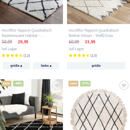
Hochflor Teppich Quadratisch
Hochflor Teppich Quadratisch
Rautenmuster Habitat –
Berber Artisan – Weiß/Grau
Weiß/Schwarz
50,00
29,95
60,00
33,95
Auf Lager
Auf Lager
(12)
(13)
▴
▴
größe
farbe
größe
sale
-44%
sale
-37%