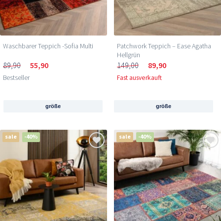
Waschbarer Teppich -Sofia Multi
Patchwork Teppich – Ease Agatha
Hellgrün
89,90
55,90
149,00
89,90
Bestseller
Fast ausverkauft
größe
größe
sale
-40%
sale
-40%