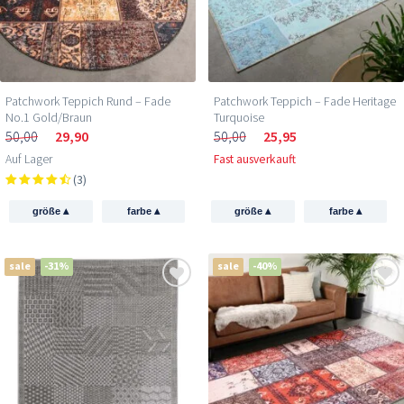
Patchwork Teppich Rund – Fade
Patchwork Teppich – Fade Heritage
No.1 Gold/Braun
Turquoise
50,00
29,90
50,00
25,95
Auf Lager
Fast ausverkauft
(3)
▴
▴
▴
▴
größe
farbe
größe
farbe
sale
-31%
sale
-40%