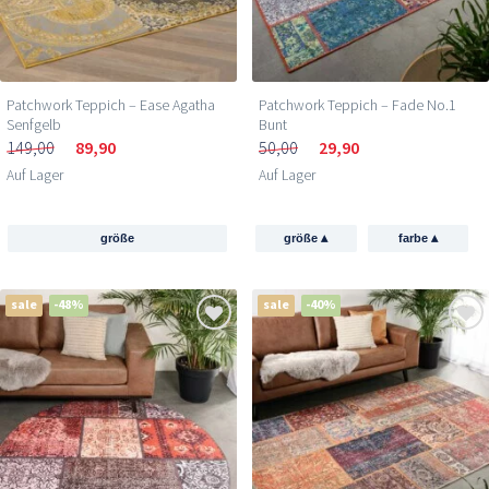
Patchwork Teppich – Ease Agatha
Patchwork Teppich – Fade No.1
Senfgelb
Bunt
149,00
89,90
50,00
29,90
Auf Lager
Auf Lager
▴
▴
größe
größe
farbe
sale
-48%
sale
-40%