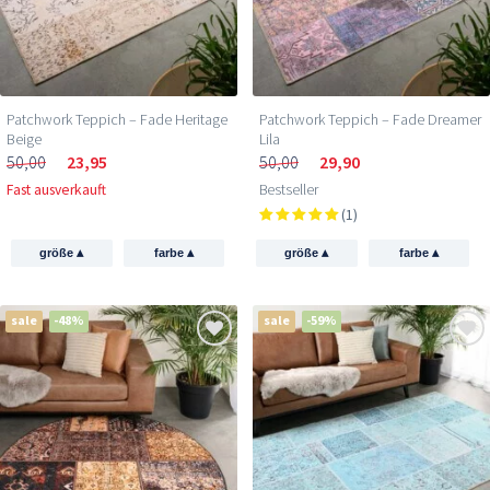
Patchwork Teppich – Fade Heritage
Patchwork Teppich – Fade Dreamer
Beige
Lila
50,00
23,95
50,00
29,90
Fast ausverkauft
Bestseller
(1)
▴
▴
▴
▴
größe
farbe
größe
farbe
sale
-48%
sale
-59%