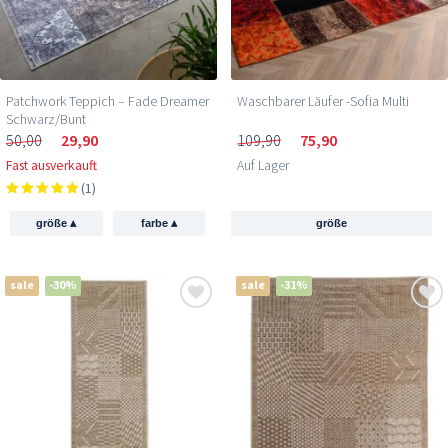
Patchwork Teppich – Fade Dreamer
Waschbarer Läufer -Sofia Multi
Schwarz/Bunt
50,00
29,90
109,90
75,90
Fast ausverkauft
Auf Lager
(1)
▴
▴
größe
farbe
größe
sale
-30%
sale
-31%