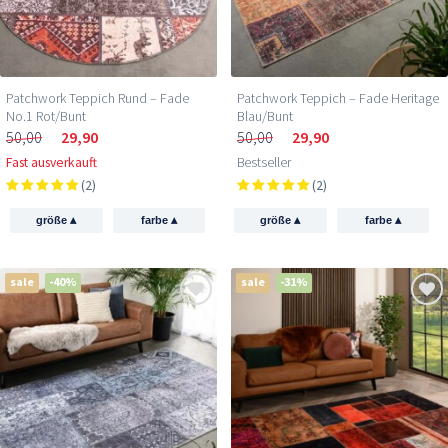
Patchwork Teppich Rund – Fade
Patchwork Teppich – Fade Heritage
No.1 Rot/Bunt
Blau/Bunt
50,00
29,90
50,00
29,90
Fast ausverkauft
Bestseller
(2)
(2)
▴
▴
▴
▴
größe
farbe
größe
farbe
sale
-40%
sale
-31%