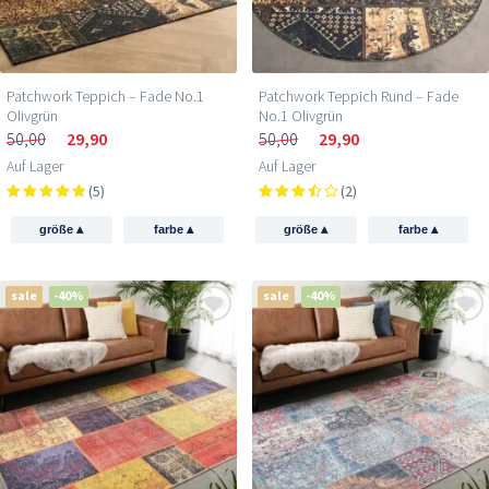
Patchwork Teppich – Fade No.1
Patchwork Teppich Rund – Fade
Olivgrün
No.1 Olivgrün
50,00
29,90
50,00
29,90
Auf Lager
Auf Lager
(5)
(2)
▴
▴
▴
▴
größe
farbe
größe
farbe
sale
-40%
sale
-40%