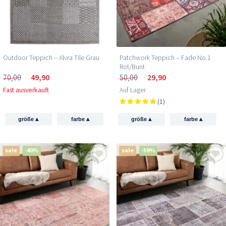
Outdoor Teppich – Alvra Tile Grau
Patchwork Teppich – Fade No.1
Rot/Bunt
70,00
49,90
50,00
29,90
Fast ausverkauft
Auf Lager
(1)
▴
▴
▴
▴
größe
farbe
größe
farbe
sale
-40%
sale
-59%