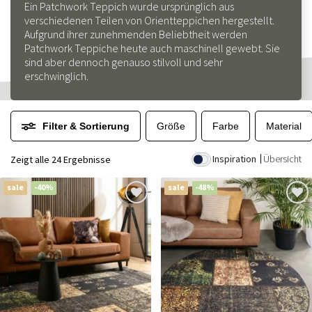
Ein Patchwork Teppich wurde ursprünglich aus
verschiedenen Teilen von Orientteppichen hergestellt.
Aufgrund ihrer zunehmenden Beliebtheit werden
Patchwork Teppiche heute auch maschinell gewebt. Sie
sind aber dennoch genauso stilvoll und sehr
erschwinglich.
Filter & Sortierung
Größe
Farbe
Material
Inspiration
Übersicht
Zeigt alle 24 Ergebnisse
sale
-40%
sale
-48%