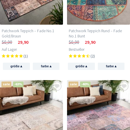
Patchwork Teppich – Fade No.1
Patchwork Teppich Rund – Fade
Gold/Braun
No.1 Bunt
50,00
29,90
50,00
29,90
Auf Lager
Bestseller
(1)
(2)
▴
▴
▴
▴
größe
farbe
größe
farbe
sale
-63%
sale
-40%