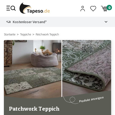
Zusammenbruch
9.3
Kostenloser Versand*
Startseite
Teppiche
Patchwork Teppich
Produkt anzeigen
Patchwork Teppich