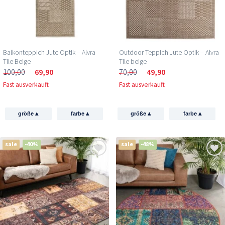
Balkonteppich Jute Optik – Alvra
Outdoor Teppich Jute Optik – Alvra
Tile Beige
Tile beige
100,00
69,90
70,00
49,90
Fast ausverkauft
Fast ausverkauft
▴
▴
▴
▴
größe
farbe
größe
farbe
sale
-40%
sale
-48%