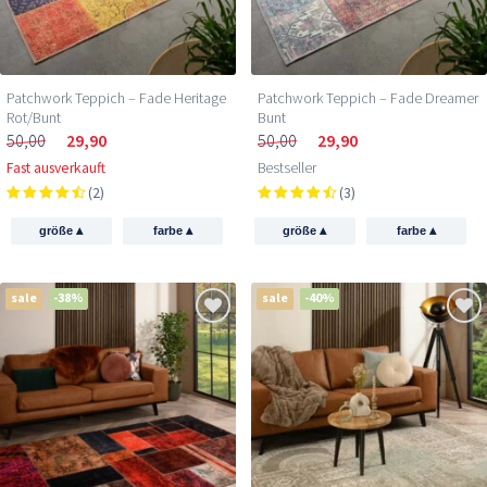
Patchwork Teppich – Fade Heritage
Patchwork Teppich – Fade Dreamer
Rot/Bunt
Bunt
50,00
29,90
50,00
29,90
Fast ausverkauft
Bestseller
(2)
(3)
▴
▴
▴
▴
größe
farbe
größe
farbe
sale
-38%
sale
-40%