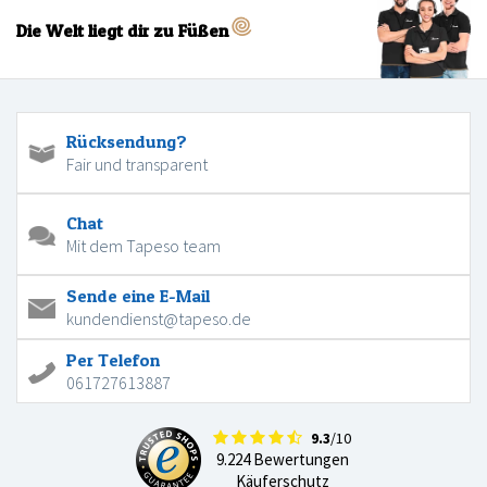
Die Welt liegt dir zu Füßen
Rücksendung?
Fair und transparent
Chat
Mit dem Tapeso team
Sende eine E-Mail
kundendienst@tapeso.de
Per Telefon
061727613887
9.3
/10
9.224 Bewertungen
Käuferschutz