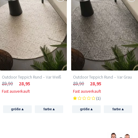
Outdoor Teppich Rund – Var Weiß
Outdoor Teppich Rund – Var Grau
89,90
28,95
89,90
28,95
Fast ausverkauft
Fast ausverkauft
(1)
▴
▴
▴
▴
größe
farbe
größe
farbe