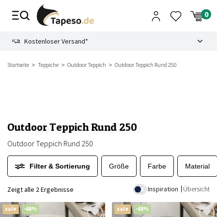
Zusammenbruch
9.3
Kostenloser Versand*
Startseite
Teppiche
Outdoor Teppich
Outdoor Teppich Rund 250
Outdoor Teppich Rund 250
Outdoor Teppich Rund 250
Filter & Sortierung
Größe
Farbe
Material
Inspiration
Übersicht
Zeigt alle 2 Ergebnisse
sale
-68%
sale
-68%