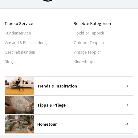
Tapeso Service
Beliebte Kategorien
Kundenservice
Hochflor Teppich
Versand & Rücksendung
Outdoor Teppich
Geschäftskunden
Vintage Teppich
Blog
Kinderteppich
Trends & Inspiration
Tipps & Pflege
Hometour