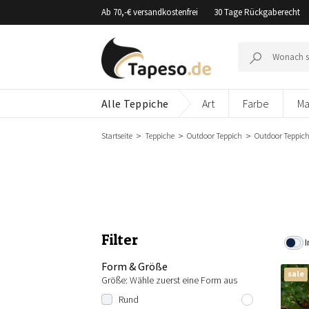
Zusammenbruch
Ab 70,-€ versandkostenfrei
30 Tage Rückgaberecht
Suche
nach:
Alle Teppiche
Art
Farbe
Ma
Startseite
Teppiche
Outdoor Teppich
Outdoor Teppic
Filter
I
Form & Größe
sale
Größe: Wähle zuerst eine Form aus
Rund