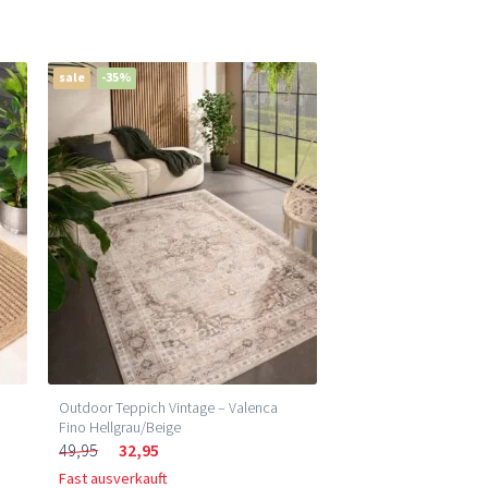
sale
-35%
Outdoor Teppich Vintage – Valenca
Fino Hellgrau/Beige
49,95
32,95
Fast ausverkauft