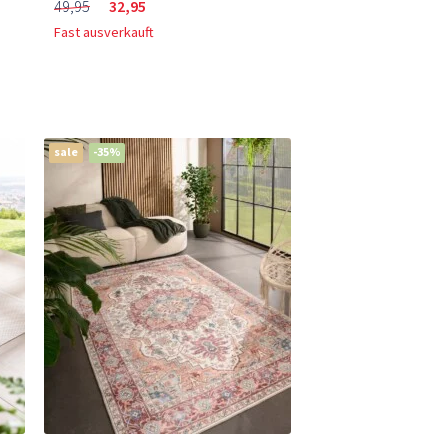
49,95
32,95
Fast ausverkauft
sale
-35%