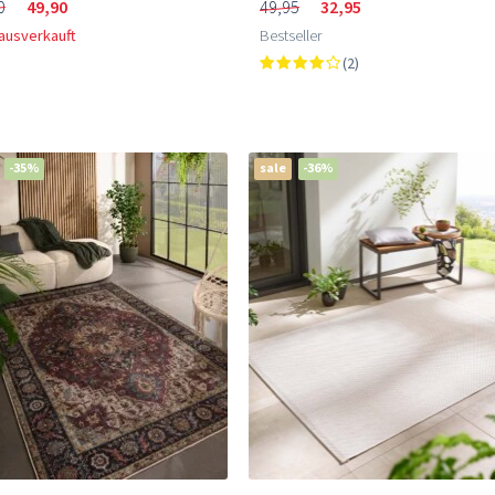
0
49,90
49,95
32,95
 ausverkauft
Bestseller
(2)
-35%
sale
-36%