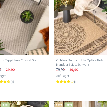
or Teppiche – Coastal Grau
Outdoor Teppich Jute Optik – Boho
Mandala Beige/Schwarz
0
29,90
79,90
49,90
ager
Auf Lager
(4)
(1)
-38%
sale
-35%