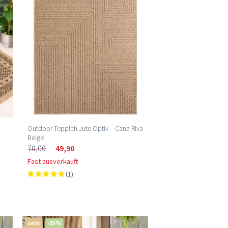
Niedrigster Preis (m²)
Höchster Preis (m²)
Outdoor Teppich Jute Optik – Cana Riva
Beige
70,00
49,90
Fast ausverkauft
(1)
sale
-35%