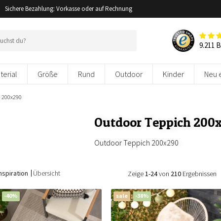
Sichere Bezahlung: Vorkasse oder auf Rechnung
9.211 
terial
Größe
Rund
Outdoor
Kinder
Neu 
h 200x290
Outdoor Teppich 200
Outdoor Teppich 200x290
nspiration
Übersicht
Zeige
1-24
von
210
Ergebnissen
-40%
sale
-38%