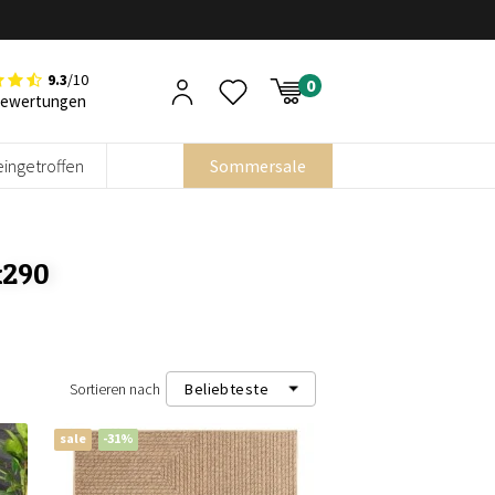
9.3
/10
Bewertungen
eingetroffen
Sommersale
x290
Sortieren nach
Beliebteste
sale
-31%
Beliebteste
Neueste