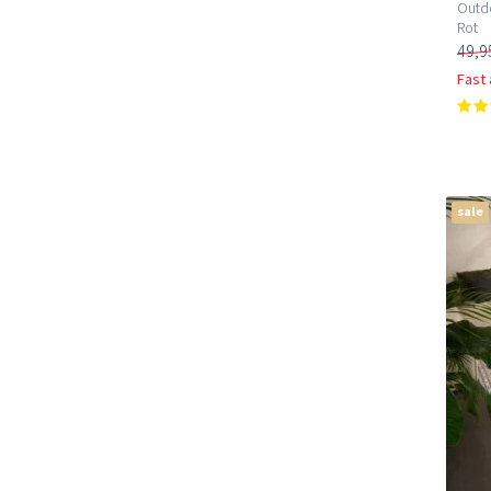
Outdo
Rot
49,9
Fast
sale