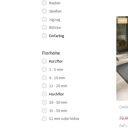
Rauten
Streifen
zigzag
sale
Blöcke
Einfarbig
Florhöhe
Kurzflor
1 - 5 mm
6 - 10 mm
11 - 20 mm
Hochflor
20 - 30 mm
Outdo
31 - 50 mm
70,0
51 mm oder höher
Auf L