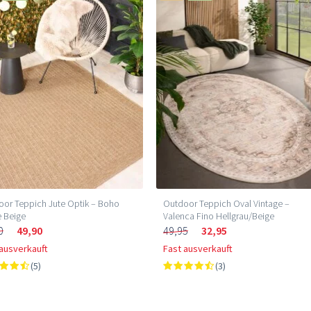
or Teppich Jute Optik – Boho
Outdoor Teppich Oval Vintage –
e Beige
Valenca Fino Hellgrau/Beige
0
49,90
49,95
32,95
 ausverkauft
Fast ausverkauft
(5)
(3)