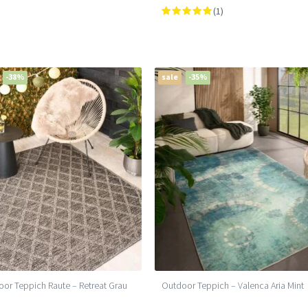
(1)
-38%
sale
-35%
or Teppich Raute – Retreat Grau
Outdoor Teppich – Valenca Aria Mint