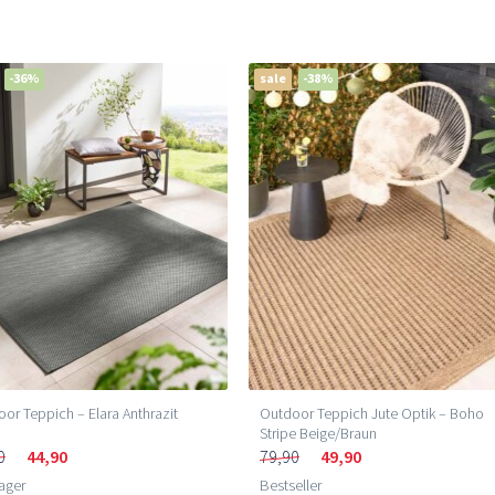
-36%
sale
-38%
or Teppich – Elara Anthrazit
Outdoor Teppich Jute Optik – Boho
Stripe Beige/Braun
0
44,90
79,90
49,90
ager
Bestseller