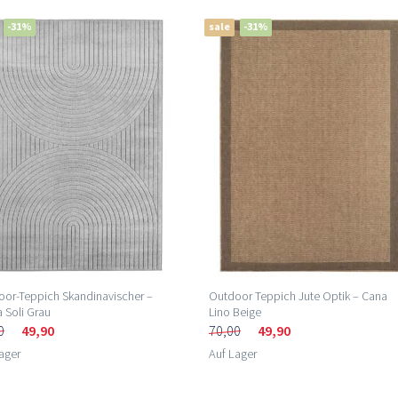
-31%
sale
-31%
or-Teppich Skandinavischer –
Outdoor Teppich Jute Optik – Cana
 Soli Grau
Lino Beige
0
49,90
70,00
49,90
ager
Auf Lager