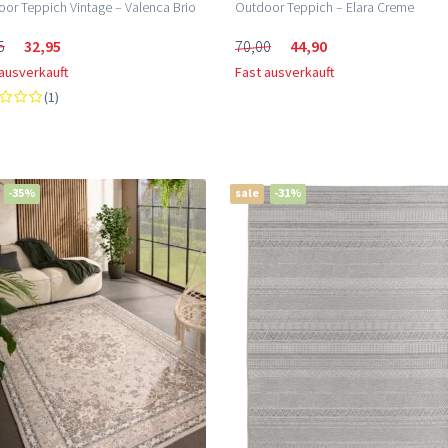
or Teppich Vintage – Valenca Brio
Outdoor Teppich – Elara Creme
5
32,95
70,00
44,90
 ausverkauft
Fast ausverkauft
(1)
-35%
sale
-31%