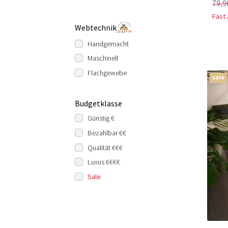
79,9
Fast
Webtechnik
Handgemacht
Maschinell
Flachgewebe
sale
Budgetklasse
Günstig €
Bezahlbar €€
Qualität €€€
Luxus €€€€
Sale