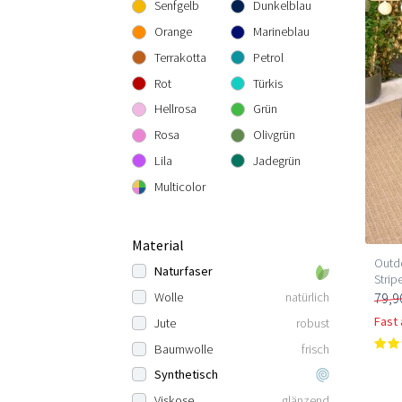
Senfgelb
Dunkelblau
Orange
Marineblau
Terrakotta
Petrol
Rot
Türkis
Hellrosa
Grün
Rosa
Olivgrün
Lila
Jadegrün
Multicolor
Material
Outdo
Naturfaser
Strip
79,9
Wolle
natürlich
Fast
Jute
robust
Baumwolle
frisch
Synthetisch
Viskose
glänzend