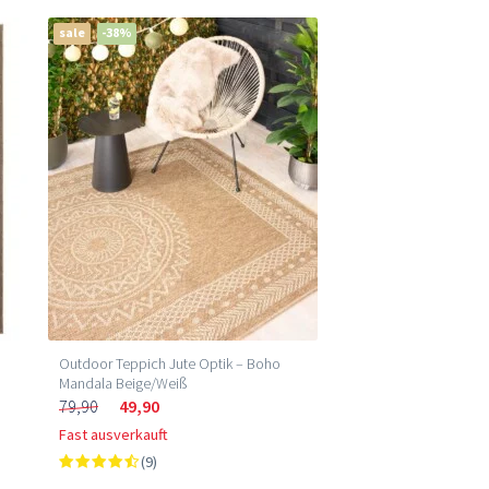
sale
-38%
Outdoor Teppich Jute Optik – Boho
Mandala Beige/Weiß
79,90
49,90
Fast ausverkauft
(9)