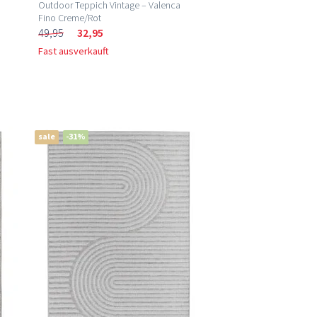
Outdoor Teppich Vintage – Valenca
Fino Creme/Rot
49,95
32,95
Fast ausverkauft
sale
-31%