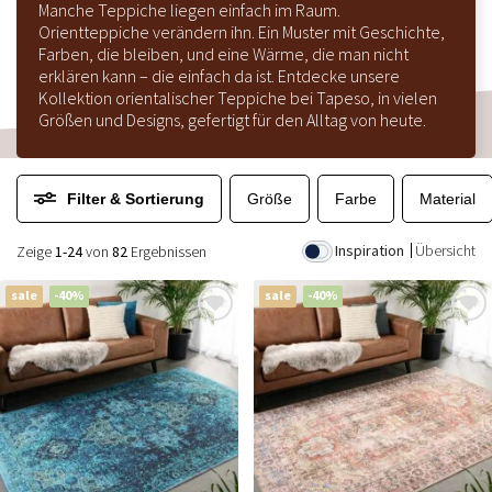
Manche Teppiche liegen einfach im Raum.
Orientteppiche verändern ihn. Ein Muster mit Geschichte,
Farben, die bleiben, und eine Wärme, die man nicht
erklären kann – die einfach da ist. Entdecke unsere
Kollektion orientalischer Teppiche bei Tapeso, in vielen
Größen und Designs, gefertigt für den Alltag von heute.
Filter & Sortierung
Größe
Farbe
Material
Inspiration
Übersicht
Zeige
1-24
von
82
Ergebnissen
sale
-40%
sale
-40%