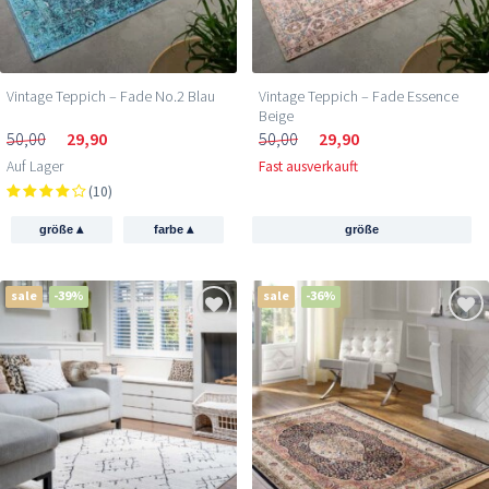
Vintage Teppich – Fade No.2 Blau
Vintage Teppich – Fade Essence
Beige
50,00
29,90
50,00
29,90
Auf Lager
Fast ausverkauft
(10)
▴
▴
größe
farbe
größe
sale
-39%
sale
-36%