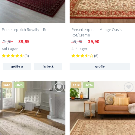
Perserteppich Royalty – Rot
Perserteppich – Mirage Oasis
Rot/Creme
79,95
39,95
69,90
39,90
Auf Lager
Auf Lager
(3)
(6)
▴
▴
größe
farbe
größe
sale
-36%
sale
-43%