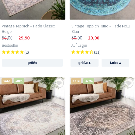
Vintage Teppich – Fade Classic
Vintage Teppich Rund – Fade No.2
Beige
Blau
50,00
29,90
50,00
29,90
Bestseller
Auf Lager
(2)
(11)
▴
▴
größe
größe
farbe
sale
-40%
sale
-40%