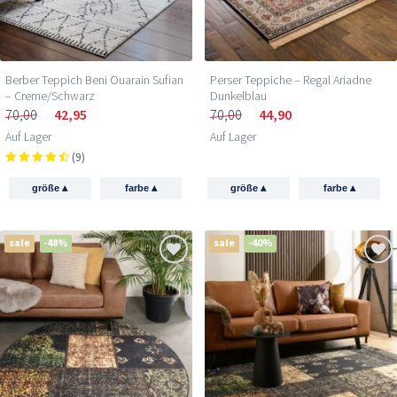
Berber Teppich Beni Ouarain Sufian
Perser Teppiche – Regal Ariadne
– Creme/Schwarz
Dunkelblau
70,00
42,95
70,00
44,90
Auf Lager
Auf Lager
(9)
▴
▴
▴
▴
größe
farbe
größe
farbe
sale
-48%
sale
-40%