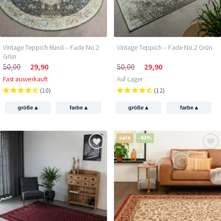
Vintage Teppich Rund – Fade No.2
Vintage Teppich – Fade No.2 Grün
Grün
50,00
29,90
50,00
29,90
Fast ausverkauft
Auf Lager
(10)
(12)
▴
▴
▴
▴
größe
farbe
größe
farbe
sale
-43%