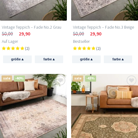
Vintage Teppich – Fade No.2 Grau
Vintage Teppich – Fade No.3 Beige
50,00
29,90
50,00
29,90
Auf Lager
Bestseller
(2)
(2)
▴
▴
▴
▴
größe
farbe
größe
farbe
sale
-40%
sale
-43%