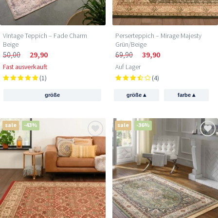
Vintage Teppich – Fade Charm
Perserteppich – Mirage Majesty
Beige
Grün/Beige
50,00
29,90
69,90
39,90
Fast ausverkauft
Auf Lager
(1)
(4)
▴
▴
größe
größe
farbe
sale
-43%
sale
-36%