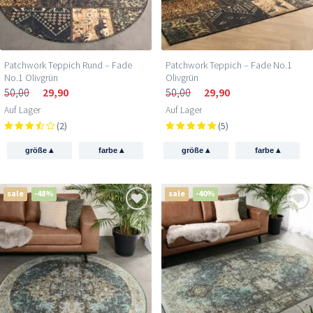
Patchwork Teppich Rund – Fade
Patchwork Teppich – Fade No.1
No.1 Olivgrün
Olivgrün
50,00
29,90
50,00
29,90
Auf Lager
Auf Lager
(2)
(5)
▴
▴
▴
▴
größe
farbe
größe
farbe
sale
-48%
sale
-40%