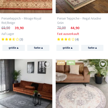
Perserteppich – Mirage Royal
Perser Teppiche – Regal Ariadne
Rot/Beige
Grün
69,90
39,90
70,00
44,90
Auf Lager
Fast ausverkauft
(3)
(4)
▴
▴
▴
▴
größe
farbe
größe
farbe
sale
-48%