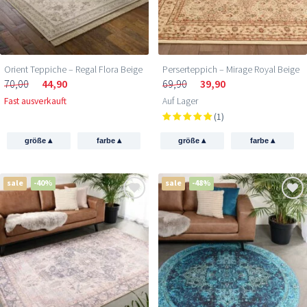
Orient Teppiche – Regal Flora Beige
Perserteppich – Mirage Royal Beige
70,00
44,90
69,90
39,90
Fast ausverkauft
Auf Lager
(1)
▴
▴
▴
▴
größe
farbe
größe
farbe
sale
-40%
sale
-48%