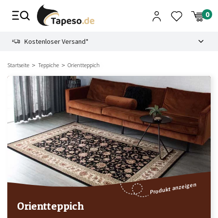
Zusammenbruch
9.3
Kostenloser Versand*
Sichere Zahlungsmethode
Startseite
Teppiche
Orientteppich
Produkt anzeigen
Orientteppich