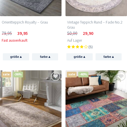
Orientteppich Royalty – Grau
Vintage Teppich Rund – Fade No.2
Grau
79,95
39,95
50,00
29,90
Fast ausverkauft
Auf Lager
(5)
▴
▴
▴
▴
größe
farbe
größe
farbe
sale
-36%
sale
-40%