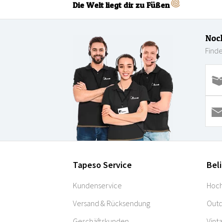
Die Welt liegt dir zu Füßen
Noc
Finde
Tapeso Service
Bel
Kundenservice
Hoch
Versand & Rücksendung
Outd
Geschäftskunden
Vint