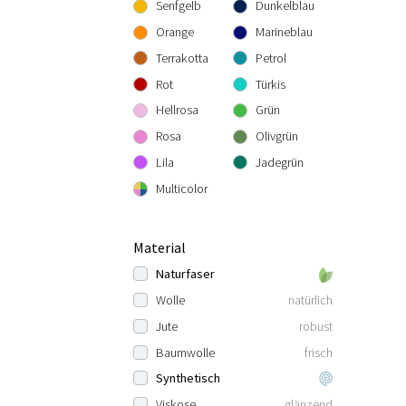
Senfgelb
Dunkelblau
Orange
Marineblau
Terrakotta
Petrol
Rot
Türkis
Hellrosa
Grün
Rosa
Olivgrün
Lila
Jadegrün
Multicolor
Material
Naturfaser
Wolle
natürlich
Jute
robust
Baumwolle
frisch
Synthetisch
Viskose
glänzend