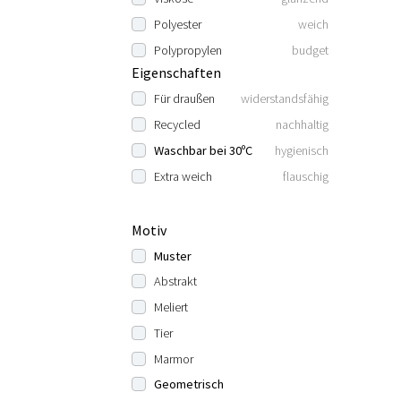
Polyester
weich
Polypropylen
budget
Eigenschaften
Für draußen
widerstandsfähig
Recycled
nachhaltig
Waschbar bei 30ºC
hygienisch
Extra weich
flauschig
Motiv
Muster
Abstrakt
Meliert
Tier
Marmor
Geometrisch