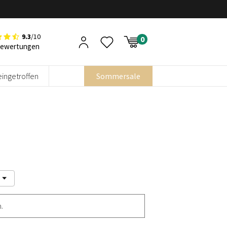
9.3
/10
Bewertungen
eingetroffen
Sommersale
e
.
e