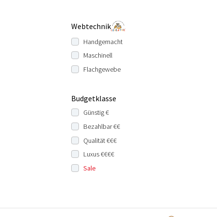
Webtechnik
Handgemacht
Maschinell
Flachgewebe
Budgetklasse
Günstig €
Bezahlbar €€
Qualität €€€
Luxus €€€€
Sale