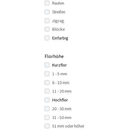
Rauten
Streifen
zigzag
Blöcke
Einfarbig
Florhöhe
Kurzflor
1 - 5 mm
6 - 10 mm
11 - 20 mm
Hochflor
20 - 30 mm
31 - 50 mm
51 mm oder höher