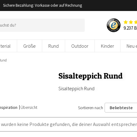
Sichere Bezahlung: Vorkasse oder auf Rechnung
9.237 
terial
Größe
Rund
Outdoor
Kinder
Neu 
 Rund
Sisalteppich Rund
Sisalteppich Rund
nspiration
Übersicht
Sortieren nach
Beliebteste
Beliebtest
 wurden keine Produkte gefunden, die deiner Auswahl entsprechen
Neuest