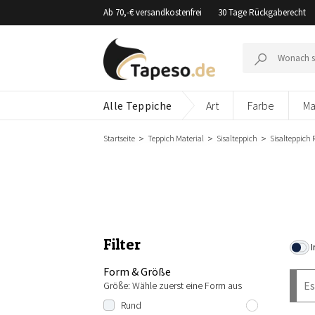
Zusammenbruch
Ab 70,-€ versandkostenfrei
30 Tage Rückgaberecht
Suche
nach:
Alle Teppiche
Art
Farbe
Ma
Startseite
Teppich Material
Sisalteppich
Sisalteppich
Filter
I
Form & Größe
Es
Größe: Wähle zuerst eine Form aus
Rund