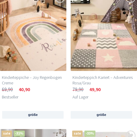
Kinderteppiche – Joy Regenbogen
Kinderteppich Kariert – Adventures
Creme
Rosa/Grau
69,90
40,90
79,90
49,90
Bestseller
Auf Lager
größe
größe
sale
-31%
sale
-33%