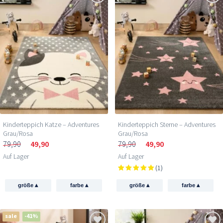
Kinderteppich Katze – Adventures
Kinderteppich Sterne – Adventures
Grau/Rosa
Grau/Rosa
79,90
49,90
79,90
49,90
Auf Lager
Auf Lager
(1)
▴
▴
▴
▴
größe
farbe
größe
farbe
sale
-41%