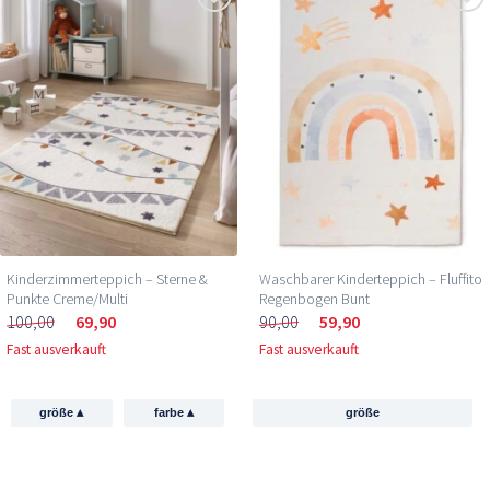
Kinderzimmerteppich – Sterne &
Waschbarer Kinderteppich – Fluffito
Punkte Creme/Multi
Regenbogen Bunt
100,00
69,90
90,00
59,90
Fast ausverkauft
Fast ausverkauft
▴
▴
größe
farbe
größe