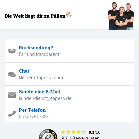
Die Welt liegt dir zu Füßen
Rücksendung?
Fair und transparent
Chat
Mit dem Tapeso team
Sende eine E-Mail
kundendienst@tapeso.de
Per Telefon
061727613887
9.3
/10
9.211 Bewertungen