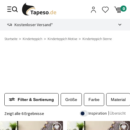
Zusammenbruch
9.3
Kostenloser Versand*
Startseite
Kinderteppich
Kinderteppich Motive
Kinderteppich Sterne
Filter & Sortierung
Größe
Farbe
Material
Inspiration
Übersicht
Zeigt alle 6 Ergebnisse