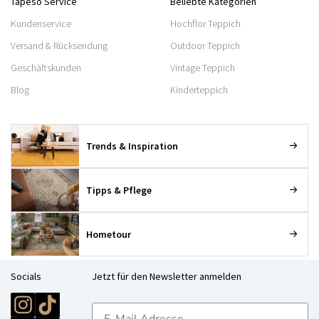
Tapeso Service
Beliebte Kategorien
Kundenservice
Hochflor Teppich
Versand & Rücksendung
Outdoor Teppich
Geschäftskunden
Vintage Teppich
Blog
Kinderteppich
Trends & Inspiration
Tipps & Pflege
Hometour
Socials
Jetzt für den Newsletter anmelden
E-mailadres