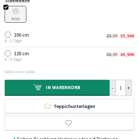
RUND
100 cm
89,90
55,90
€
Ursprünglic
Aktueller
4 - 5 Tage
Preis
Preis
war:
ist:
120 cm
99,90
65,90
€
Ursprünglic
Aktueller
89,90€
55,90€.
4 - 5 Tage
Preis
Preis
war:
ist:
Wähle eine Größe
99,90€
65,90€.
Kinderteppich
IN
WARENKORB
Teppichunterlagen
Sichere Bezahlung: Vorkasse oder auf Rechnung