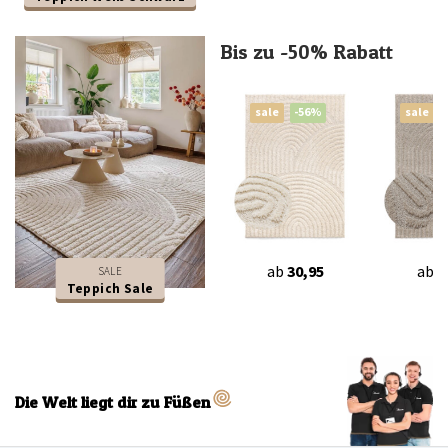
Bis zu -50% Rabatt
sale
-56%
sale
ab
30,95
ab
3
SALE
Teppich Sale
Die Welt liegt dir zu Füßen