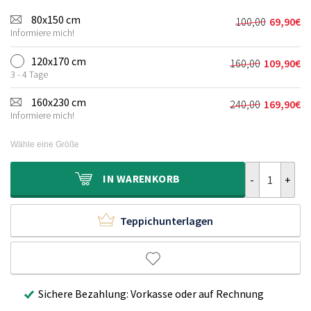
80x150 cm
100,00
69,90
€
Ursprünglic
Aktueller
Informiere mich!
Preis
Preis
war:
ist:
120x170 cm
160,00
109,90
€
Ursprünglich
Aktueller
100,00€
69,90€.
3 - 4 Tage
Preis
Preis
war:
ist:
160x230 cm
240,00
169,90
€
Ursprünglich
Aktueller
160,00€
109,90€.
Informiere mich!
Preis
Preis
war:
ist:
Wähle eine Größe
240,00€
169,90€.
Kinderzimmert
IN
WARENKORB
Teppichunterlagen
Sichere Bezahlung: Vorkasse oder auf Rechnung