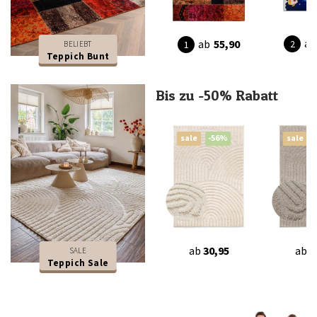
ab
ab
55,90
BELIEBT
Teppich Bunt
Bis zu -50% Rabatt
sale
-56%
sale
ab
30,95
ab
3
SALE
Teppich Sale