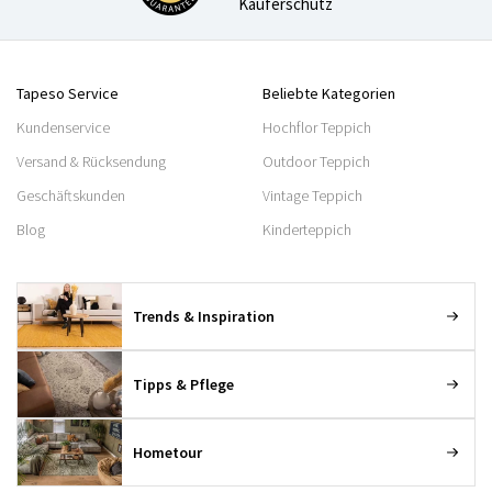
Käuferschutz
Tapeso Service
Beliebte Kategorien
Kundenservice
Hochflor Teppich
Versand & Rücksendung
Outdoor Teppich
Geschäftskunden
Vintage Teppich
Blog
Kinderteppich
Trends & Inspiration
Tipps & Pflege
Hometour