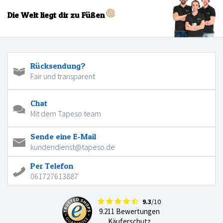
Die Welt liegt dir zu Füßen
Rücksendung?
Fair und transparent
Chat
Mit dem Tapeso team
Sende eine E-Mail
kundendienst@tapeso.de
Per Telefon
061727613887
9.3
/10
9.211 Bewertungen
Käuferschutz