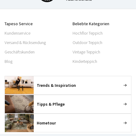
Tapeso Service
Beliebte Kategorien
Kundenservice
Hochflor Teppich
Versand & Rücksendung
Outdoor Teppich
Geschäftskunden
Vintage Teppich
Blog
Kinderteppich
Trends & Inspiration
Tipps & Pflege
Hometour