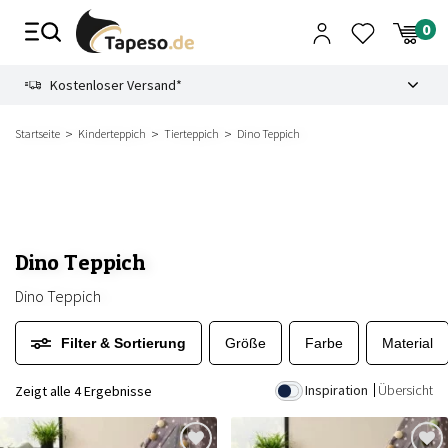
Zusammenbruch
9.3
Kostenloser Versand*
Startseite
Kinderteppich
Tierteppich
Dino Teppich
Dino Teppich
Dino Teppich
Filter & Sortierung
Größe
Farbe
Material
Inspiration
Übersicht
Zeigt alle 4 Ergebnisse