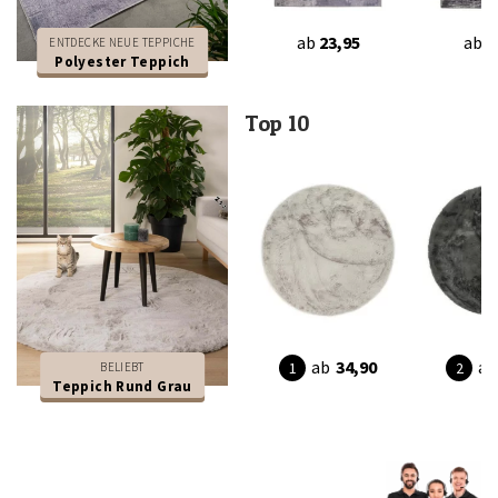
ab
23,95
ab
2
ENTDECKE NEUE TEPPICHE
Polyester Teppich
Top 10
ab
34,90
ab
BELIEBT
Teppich Rund Grau