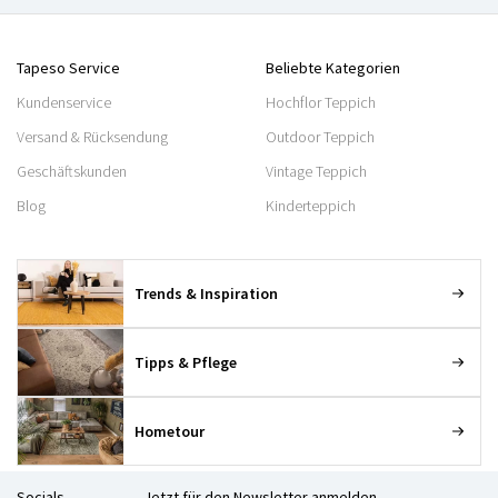
Tapeso Service
Beliebte Kategorien
Kundenservice
Hochflor Teppich
Versand & Rücksendung
Outdoor Teppich
Geschäftskunden
Vintage Teppich
Blog
Kinderteppich
Trends & Inspiration
Tipps & Pflege
Hometour
Socials
Jetzt für den Newsletter anmelden