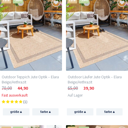
sale
-36%
sale
-39%
Outdoor Teppich Jute Optik – Elara
Outdoor Läufer Jute Optik – Elara
Beige/Anthrazit
Beige/Anthrazit
70,00
44,90
65,00
39,90
Fast ausverkauft
Auf Lager
(1)
▴
▴
▴
▴
größe
farbe
größe
farbe