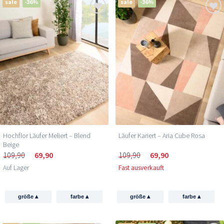
sale
-36%
sale
-36%
Hochflor Läufer Meliert – Blend
Läufer Kariert – Aria Cube Rosa
Beige
109,90
69,90
109,90
69,90
Auf Lager
Fast ausverkauft
▴
▴
▴
▴
größe
farbe
größe
farbe