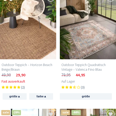
Outdoor Teppich – Horizon Beach
Outdoor Teppich Quadratisch
Beige/Braun
Vintage – Valenca Fino Blau
49,90
29,90
79,95
44,95
Fast ausverkauft
Auf Lager
(2)
(3)
▴
▴
größe
farbe
größe
sale
-29%
sale
-44%