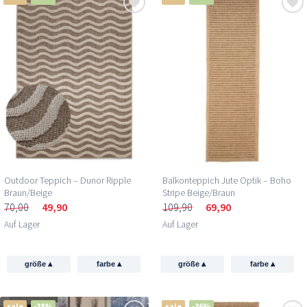
Outdoor Teppich – Dunor Ripple
Balkonteppich Jute Optik – Boho
Braun/Beige
Stripe Beige/Braun
70,00
49,90
109,90
69,90
Auf Lager
Auf Lager
▴
▴
▴
▴
größe
farbe
größe
farbe
sale
-38%
sale
-36%