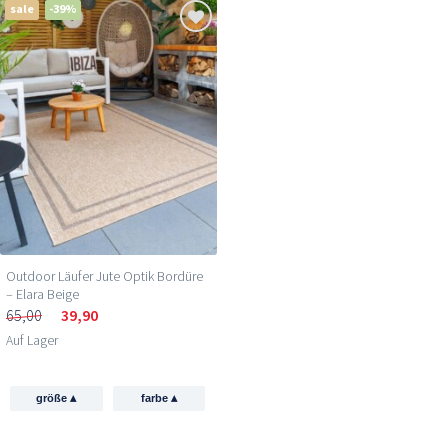
sale
-39%
Outdoor Läufer Jute Optik Bordüre
– Elara Beige
65,00
39,90
Auf Lager
▴
▴
größe
farbe