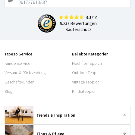
061727613887
9.3
/10
9.237 Bewertungen
Käuferschutz
Tapeso Service
Beliebte Kategorien
Kundenservice
Hochflor Teppich
Versand & Rücksendung
Outdoor Teppich
Geschäftskunden
Vintage Teppich
Blog
Kinderteppich
Trends & Inspiration
Tipps & Pflege