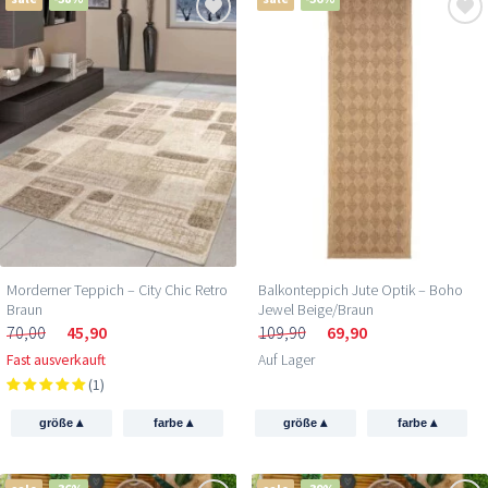
Morderner Teppich – City Chic Retro
Balkonteppich Jute Optik – Boho
Braun
Jewel Beige/Braun
70,00
45,90
109,90
69,90
Fast ausverkauft
Auf Lager
(1)
▴
▴
▴
▴
größe
farbe
größe
farbe