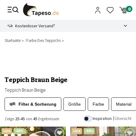
Zusammenbruch
9.3
Kostenloser Versand*
/
Startseite
Farbe Des Teppichs
Teppich Braun Beige
Teppich Braun Beige
Filter & Sortierung
Größe
Farbe
Material
Inspiration
Übersicht
Zeige
25-45
von
45
Ergebnissen
sale
-40%
sale
-44%