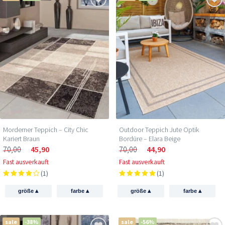
Morderner Teppich – City Chic
Outdoor Teppich Jute Optik
Kariert Braun
Bordüre – Elara Beige
70,00
45,90
70,00
44,90
Fast ausverkauft
Fast ausverkauft
(1)
(1)
▴
▴
▴
▴
größe
farbe
größe
farbe
sale
-38%
sale
-56%