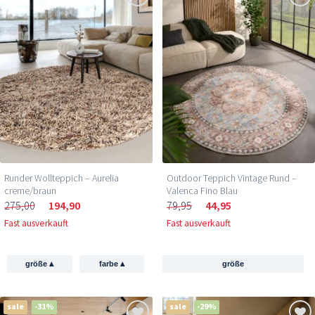
Runder Wollteppich – Aurelia
Outdoor Teppich Vintage Rund –
creme/braun
Valenca Fino Blau
275,00
194,90
79,95
44,95
Fast ausverkauft
Fast ausverkauft
▴
▴
größe
farbe
größe
sale
-31%
sale
-29%