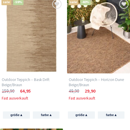
sale
-59%
sale
-40%
Outdoor Teppich – Bask Drift
Outdoor Teppich – Horizon Dune
Beige/Braun
Beige/Braun
159,90
64,95
49,90
29,90
Fast ausverkauft
Fast ausverkauft
▴
▴
▴
▴
größe
farbe
größe
farbe