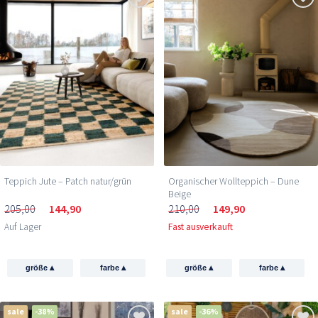
Teppich Jute – Patch natur/grün
Organischer Wollteppich – Dune
Beige
205,00
144,90
210,00
149,90
Auf Lager
Fast ausverkauft
▴
▴
▴
▴
größe
farbe
größe
farbe
sale
-38%
sale
-36%