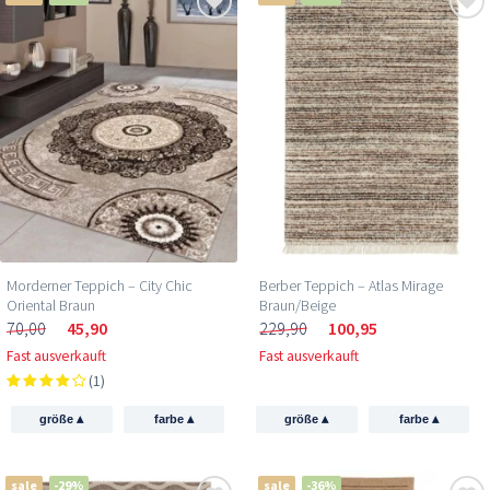
Morderner Teppich – City Chic
Berber Teppich – Atlas Mirage
Oriental Braun
Braun/Beige
70,00
45,90
229,90
100,95
Fast ausverkauft
Fast ausverkauft
(1)
▴
▴
▴
▴
größe
farbe
größe
farbe
sale
-29%
sale
-36%