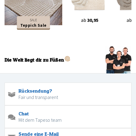
ab
30,95
ab
3
SALE
Teppich Sale
Die Welt liegt dir zu Füßen
Rücksendung?
Fair und transparent
Chat
Mit dem Tapeso team
Sende eine E-Mail