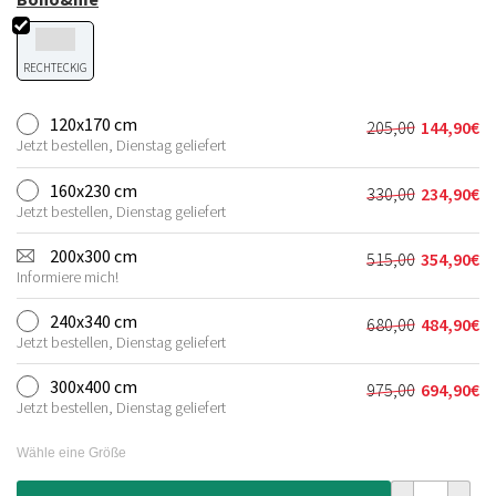
RECHTECKIG
120x170 cm
205,00
144,90
€
Ursprünglich
Aktueller
Jetzt bestellen, Dienstag geliefert
Preis
Preis
war:
ist:
160x230 cm
330,00
234,90
€
Ursprünglich
Aktueller
205,00€
144,90€.
Jetzt bestellen, Dienstag geliefert
Preis
Preis
war:
ist:
200x300 cm
515,00
354,90
€
Ursprünglich
Aktueller
330,00€
234,90€.
Informiere mich!
Preis
Preis
war:
ist:
240x340 cm
680,00
484,90
€
Ursprünglich
Aktueller
515,00€
354,90€.
Jetzt bestellen, Dienstag geliefert
Preis
Preis
war:
ist:
300x400 cm
975,00
694,90
€
Ursprünglich
Aktueller
680,00€
484,90€.
Jetzt bestellen, Dienstag geliefert
Preis
Preis
war:
ist:
Wähle eine Größe
975,00€
694,90€.
Teppich Jute 