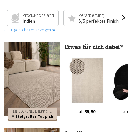
Produktionsland
Verarbeitung
Indien
5/5 perfektes Finish
Alle Eigenschaften anzeigen
Etwas für dich dabei?
ab
35,90
ab
3
ENTDECKE NEUE TEPPICHE
Mittelgroßer Teppich