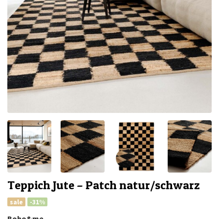
Teppich Jute – Patch natur/schwarz
sale
-31%
Boho&me