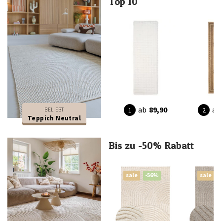
Top 10
ab
89,90
ab
BELIEBT
Teppich Neutral
Bis zu -50% Rabatt
sale
-56%
sale