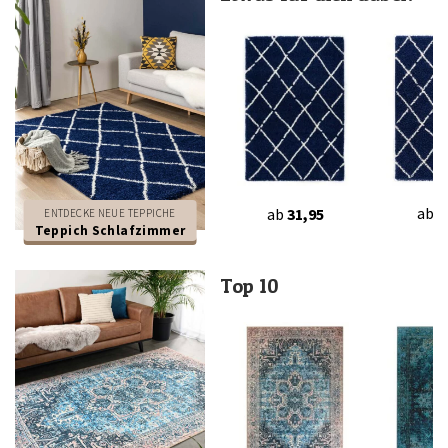
ab
2
ab
31,95
ENTDECKE NEUE TEPPICHE
Teppich Schlafzimmer
Top 10