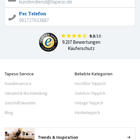
kundendienst@tapeso.de
Per Telefon
061727613887
9.3
/10
9.237 Bewertungen
Käuferschutz
Tapeso Service
Beliebte Kategorien
Kundenservice
Hochflor Teppich
Versand & Rücksendung
Outdoor Teppich
Geschäftskunden
Vintage Teppich
Blog
Kinderteppich
Trends & Inspiration