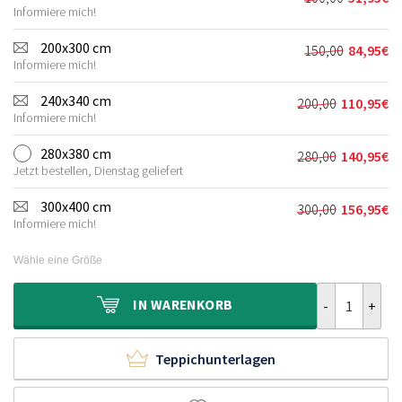
Ursprünglic
Aktueller
80,00€
40,95€.
Informiere mich!
Preis
Preis
war:
ist:
200x300 cm
150,00
84,95
€
Ursprünglic
Aktueller
100,00€
51,95€.
Informiere mich!
Preis
Preis
war:
ist:
240x340 cm
200,00
110,95
€
Ursprünglich
Aktueller
150,00€
84,95€.
Informiere mich!
Preis
Preis
war:
ist:
280x380 cm
280,00
140,95
€
Ursprünglich
Aktueller
200,00€
110,95€.
Jetzt bestellen, Dienstag geliefert
Preis
Preis
war:
ist:
300x400 cm
300,00
156,95
€
Ursprünglich
Aktueller
280,00€
140,95€.
Informiere mich!
Preis
Preis
war:
ist:
Wähle eine Größe
300,00€
156,95€.
Hochflor Tepp
IN
WARENKORB
Teppichunterlagen