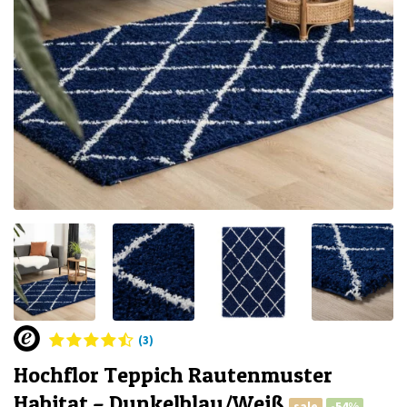
(3)
Hochflor Teppich Rautenmuster
Habitat – Dunkelblau/Weiß
sale
-54%