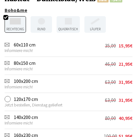
Boho&me
RECHTECKIG
RUND
QUADRATISCH
LÄUFER
60x110 cm
35,00
15,95
€
Ursprünglic
Aktueller
Informiere mich!
Preis
Preis
war:
ist:
80x150 cm
46,00
21,95
€
Ursprünglic
Aktueller
35,00€
15,95€.
Informiere mich!
Preis
Preis
war:
ist:
100x200 cm
63,00
31,95
€
Ursprünglic
Aktueller
46,00€
21,95€.
Informiere mich!
Preis
Preis
war:
ist:
120x170 cm
63,00
31,95
€
Ursprünglic
Aktueller
63,00€
31,95€.
Jetzt bestellen, Dienstag geliefert
Preis
Preis
war:
ist:
140x200 cm
80,00
40,95
€
Ursprünglic
Aktueller
63,00€
31,95€.
Informiere mich!
Preis
Preis
war:
ist:
160x230 cm
100,00
51,95
€