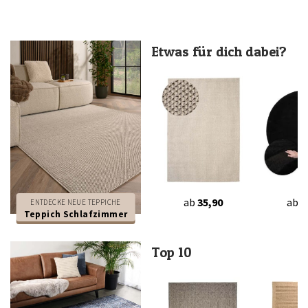
Etwas für dich dabei?
ab
35,90
ab
3
ENTDECKE NEUE TEPPICHE
Teppich Schlafzimmer
Top 10