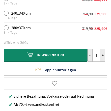
Ursprünglich
Aktueller
139,90€
99,90€.
3 - 4 Tage
Preis
Preis
war:
ist:
240x340 cm
259,90
179,90
€
Ursprünglich
Aktueller
190,90€
135,90€.
3 - 4 Tage
Preis
Preis
war:
ist:
280x370 cm
319,90
225,90
€
Ursprünglich
Aktueller
259,90€
179,90€.
3 - 4 Tage
Preis
Preis
war:
ist:
Wähle eine Größe
319,90€
225,90€.
Outdoor Teppi
IN
WARENKORB
Teppichunterlagen
Sichere Bezahlung: Vorkasse oder auf Rechnung
Ab 70,-€ versandkostenfrei