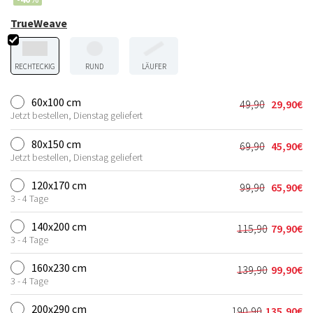
TrueWeave
RECHTECKIG
RUND
LÄUFER
60x100 cm
49,90
29,90
€
Ursprünglic
Aktueller
Jetzt bestellen, Dienstag geliefert
Preis
Preis
war:
ist:
80x150 cm
69,90
45,90
€
Ursprünglic
Aktueller
49,90€
29,90€.
Jetzt bestellen, Dienstag geliefert
Preis
Preis
war:
ist:
120x170 cm
99,90
65,90
€
Ursprünglic
Aktueller
69,90€
45,90€.
3 - 4 Tage
Preis
Preis
war:
ist:
140x200 cm
115,90
79,90
€
Ursprünglic
Aktueller
99,90€
65,90€.
3 - 4 Tage
Preis
Preis
war:
ist:
160x230 cm
139,90
99,90
€
Ursprünglic
Aktueller
115,90€
79,90€.
3 - 4 Tage
Preis
Preis
war:
ist:
200x290 cm
190,90
135,90
€