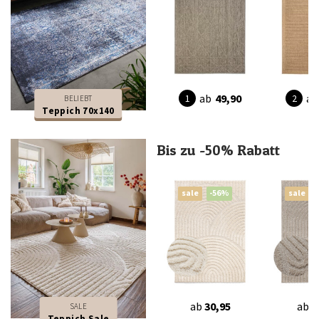
ab
49,90
ab
BELIEBT
Teppich 70x140
Bis zu -50% Rabatt
sale
-56%
sale
ab
30,95
ab
3
SALE
Teppich Sale