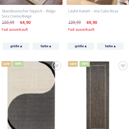
Skandinavischer Teppich – Ridge
Läufer Kariert – Aria Cube Rosa
Sora Creme/Beige
100,00
64,90
109,90
69,90
Fast ausverkauft
Fast ausverkauft
▴
▴
▴
▴
größe
farbe
größe
farbe
sale
-56%
sale
-33%