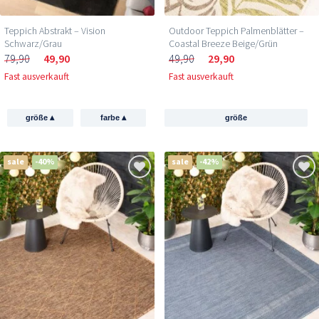
Teppich Abstrakt – Vision
Outdoor Teppich Palmenblätter –
Schwarz/Grau
Coastal Breeze Beige/Grün
79,90
49,90
49,90
29,90
Fast ausverkauft
Fast ausverkauft
▴
▴
größe
farbe
größe
sale
-40%
sale
-42%