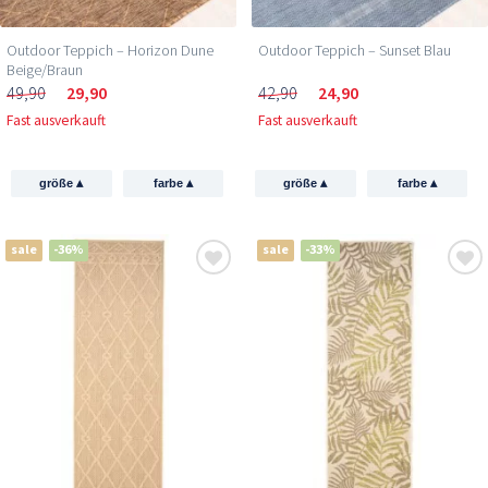
Outdoor Teppich – Horizon Dune
Outdoor Teppich – Sunset Blau
Beige/Braun
49,90
29,90
42,90
24,90
Fast ausverkauft
Fast ausverkauft
▴
▴
▴
▴
größe
farbe
größe
farbe
sale
-36%
sale
-33%