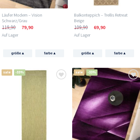
Läufer Modern – Vision
Balkonteppich – Trellis Retreat
Schwarz/Grau
Beige
119,90
79,90
109,90
69,90
Auf Lager
Auf Lager
▴
▴
▴
▴
größe
farbe
größe
farbe
sale
-33%
sale
-33%