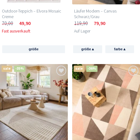
Outdoor-Teppich – Elvora Mosaic
Läufer Modern – Canvas
Creme
Schwarz/Grau
70,00
49,90
119,90
79,90
Fast ausverkauft
Auf Lager
▴
▴
größe
größe
farbe
sale
-35%
sale
-36%