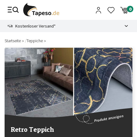
Zusammenbruch
9.3
Kostenloser Versand*
/
Startseite
Teppiche
Produkt anzeigen
Retro Teppich