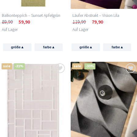
Balkonteppich – Sunset Apfelgrün
Läufer Abstrakt – Vision Lila
89,90
59,90
119,90
79,90
Auf Lager
Auf Lager
▴
▴
▴
▴
größe
farbe
größe
farbe
sale
-31%
sale
-33%