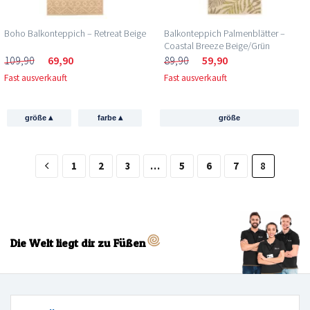
Boho Balkonteppich – Retreat Beige
Balkonteppich Palmenblätter –
Coastal Breeze Beige/Grün
109,90
69,90
89,90
59,90
Fast ausverkauft
Fast ausverkauft
▴
▴
größe
farbe
größe
1
2
3
…
5
6
7
8
Die Welt liegt dir zu Füßen