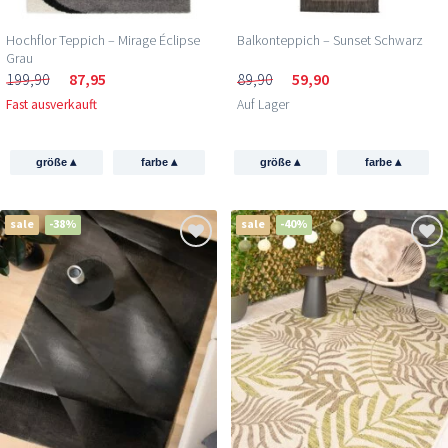
Hochflor Teppich – Mirage Éclipse
Balkonteppich – Sunset Schwarz
Grau
199,90
87,95
89,90
59,90
Fast ausverkauft
Auf Lager
▴
▴
▴
▴
größe
farbe
größe
farbe
sale
-38%
sale
-40%