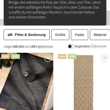
Bringe den eklektische Flair der 50er, 60er und 70er Jahre
mit einem auffälligen Retro Teppich in dein Zuhause. Das
schaffst du mit auffälligen Mustern, leuchtende Farben
und starken Kontrasten.
Filter & Sortierung
Größe
Farbe
Material
Inspiration
Übersicht
Zeige
169-184
von
184
Ergebnissen
sale
-33%
sale
-36%