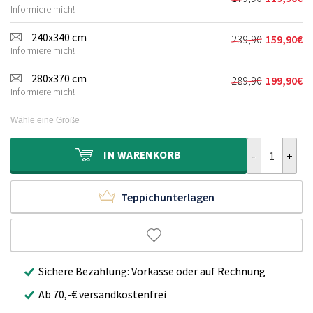
Ursprünglich
Aktueller
119,90€
79,90€.
Informiere mich!
Preis
Preis
war:
ist:
240x340 cm
239,90
159,90
€
Ursprünglich
Aktueller
179,90€
119,90€.
Informiere mich!
Preis
Preis
war:
ist:
280x370 cm
289,90
199,90
€
Ursprünglich
Aktueller
239,90€
159,90€.
Informiere mich!
Preis
Preis
war:
ist:
Wähle eine Größe
289,90€
199,90€.
Outdoor Teppi
IN
WARENKORB
Teppichunterlagen
Sichere Bezahlung: Vorkasse oder auf Rechnung
Ab 70,-€ versandkostenfrei