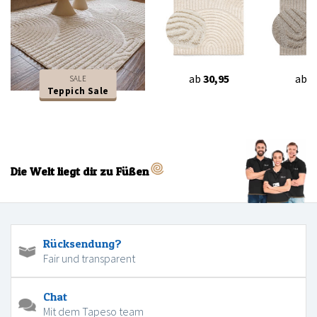
ab
30,95
ab
3
SALE
Teppich Sale
Die Welt liegt dir zu Füßen
Rücksendung?
Fair und transparent
Chat
Mit dem Tapeso team