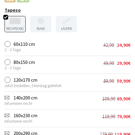
Tapeso
RECHTECKIG
RUND
LÄUFER
60x110 cm
42,90
24,90
€
Ursprünglic
Aktueller
2 - 3 Tage
Preis
Preis
war:
ist:
80x150 cm
49,90
29,90
€
Ursprünglic
Aktueller
42,90€
24,90€.
2 - 3 Tage
Preis
Preis
war:
ist:
120x170 cm
89,90
59,90
€
Ursprünglic
Aktueller
49,90€
29,90€.
Jetzt bestellen, Dienstag geliefert
Preis
Preis
war:
ist:
140x200 cm
109,90
69,90
€
Ursprünglic
Aktueller
89,90€
59,90€.
Informiere mich!
Preis
Preis
war:
ist:
160x230 cm
119,90
79,90
€
Ursprünglic
Aktueller
109,90€
69,90€.
Informiere mich!
Preis
Preis
war:
ist:
200x290 cm
179,90
119,90
€