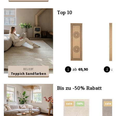
Top 10
ab
69,90
ab
BELIEBT
Teppich Sandfarben
Bis zu -50% Rabatt
sale
-56%
sale