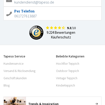
kundendienst@tapeso.de
Per Telefon
061727613887
9.3
/10
9.224 Bewertungen
Käuferschutz
Tapeso Service
Beliebte Kategorien
Kundenservice
Hochflor Teppich
Versand & Rücksendung
Outdoor Teppich
Geschäftskunden
Vintage Teppich
Blog
Kinderteppich
Trends & Inspiration