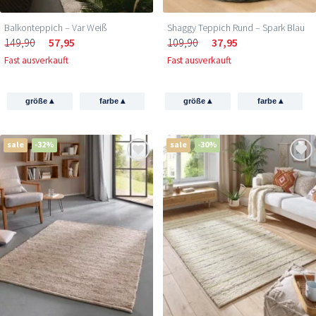
Balkonteppich – Var Weiß
Shaggy Teppich Rund – Spark Blau
149,90
57,95
109,90
37,95
Fast ausverkauft
Fast ausverkauft
▴
▴
▴
▴
größe
farbe
größe
farbe
sale
-32%
sale
-30%