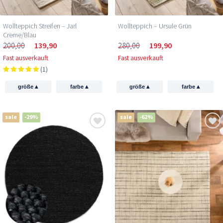
Wollteppich Streifen – Jarl
Wollteppich – Ursule Grün
Creme/Blau
200,00
139,90
280,00
199,90
Fast ausverkauft
Fast ausverkauft
(1)
▴
▴
▴
▴
größe
farbe
größe
farbe
sale
-29%
sale
-62%