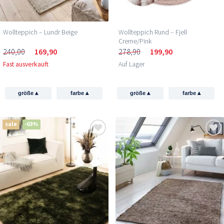
Wollteppich – Lundr Beige
Wollteppich Rund – Fjell
Creme/Pink
240,00
169,90
278,90
199,90
Fast ausverkauft
Auf Lager
▴
▴
▴
▴
größe
farbe
größe
farbe
sale
-63%