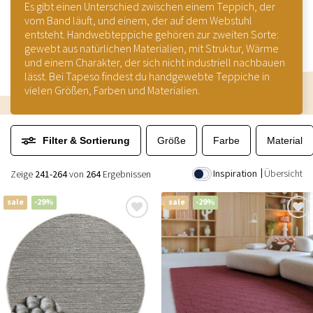
Es gibt einen Unterschied zwischen einem Teppich, der
vom Band läuft, und einem, der auf dem Webstuhl
entsteht. Handwebteppiche gehören zur zweiten Sorte:
gewebt aus natürlichen Materialien, mit Struktur, Wärme
und einem Charakter, der sich nicht industriell nachbauen
lässt. Bei Tapeso findest du handgewebte Teppiche in
vielen Größen, Farben und Materialien.
Filter & Sortierung
Größe
Farbe
Material
Inspiration
Übersicht
Zeige
241-264
von
264
Ergebnissen
sale
-29%
sale
-29%