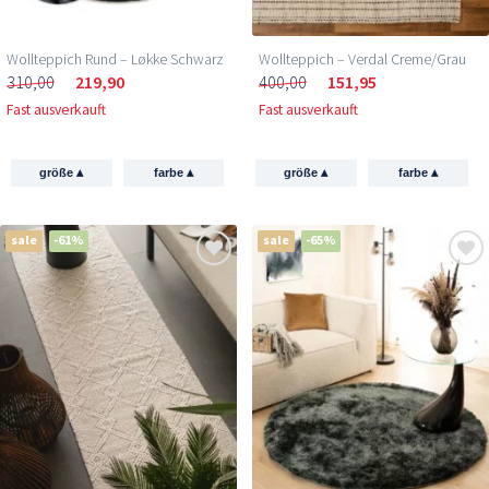
Wollteppich Rund – Løkke Schwarz
Wollteppich – Verdal Creme/Grau
310,00
219,90
400,00
151,95
Fast ausverkauft
Fast ausverkauft
▴
▴
▴
▴
größe
farbe
größe
farbe
sale
-61%
sale
-65%