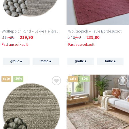
Wollteppich Rund – Løkke Hellgrau
Wollteppich – Tavle Bordeauxrot
310,00
219,90
340,00
239,90
Fast ausverkauft
Fast ausverkauft
▴
▴
▴
▴
größe
farbe
größe
farbe
sale
-29%
sale
-30%