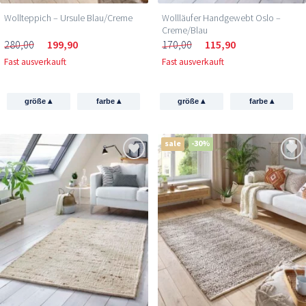
Wollteppich – Ursule Blau/Creme
Wollläufer Handgewebt Oslo –
Creme/Blau
280,00
199,90
170,00
115,90
Fast ausverkauft
Fast ausverkauft
▴
▴
▴
▴
größe
farbe
größe
farbe
sale
-30%