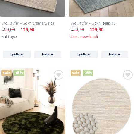
Wollläufer – Bokn Creme/Beige
Wollläufer – Bokn Hellblau
190,00
129,90
190,00
129,90
Auf Lager
Fast ausverkauft
▴
▴
▴
▴
größe
farbe
größe
farbe
sale
-65%
sale
-29%