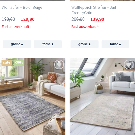
Wollläufer – Bokn Beige
Wollteppich Streifen – Jarl
Creme/Grün
190,00
129,90
200,00
139,90
Fast ausverkauft
Fast ausverkauft
▴
▴
▴
▴
größe
farbe
größe
farbe
sale
-30%