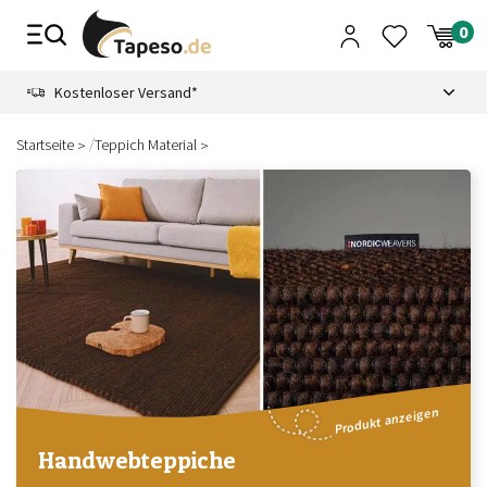
Zusammenbruch
9.3
Kostenloser Versand*
/
Startseite
Teppich Material
Produkt anzeigen
Handwebteppiche