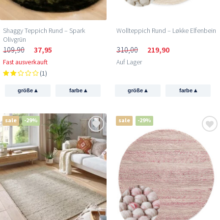
Shaggy Teppich Rund – Spark
Wollteppich Rund – Løkke Elfenbein
Olivgrün
109,90
37,95
310,00
219,90
Fast ausverkauft
Auf Lager
(1)
▴
▴
▴
▴
größe
farbe
größe
farbe
sale
-29%
sale
-29%