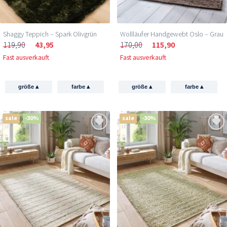
Shaggy Teppich – Spark Olivgrün
Wollläufer Handgewebt Oslo – Grau
119,90
43,95
170,00
115,90
Fast ausverkauft
Fast ausverkauft
▴
▴
▴
▴
größe
farbe
größe
farbe
sale
-30%
sale
-30%