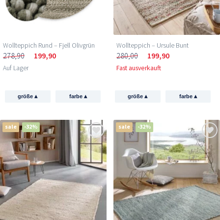
Wollteppich Rund – Fjell Olivgrün
Wollteppich – Ursule Bunt
278,90
199,90
280,00
199,90
Auf Lager
Fast ausverkauft
▴
▴
▴
▴
größe
farbe
größe
farbe
sale
-32%
sale
-32%