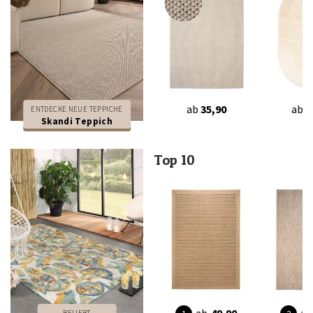
ab
35,90
ab
7
ENTDECKE NEUE TEPPICHE
Skandi Teppich
Top 10
BELIEBT