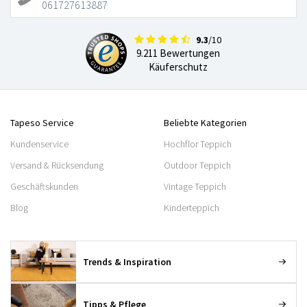
061727613887
9.3
/10
9.211 Bewertungen
Käuferschutz
Tapeso Service
Beliebte Kategorien
Kundenservice
Hochflor Teppich
Versand & Rücksendung
Outdoor Teppich
Geschäftskunden
Vintage Teppich
Blog
Kinderteppich
Trends & Inspiration
Tipps & Pflege