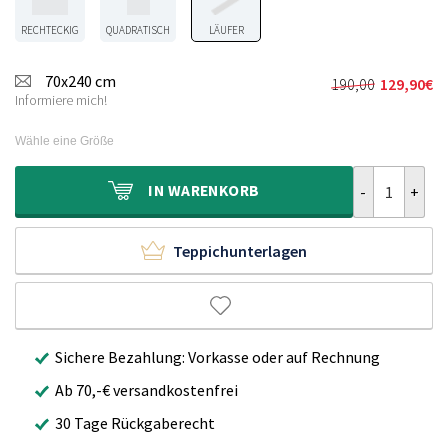
RECHTECKIG
QUADRATISCH
LÄUFER
70x240 cm
190,00
129,90
€
Ursprünglich
Aktueller
Informiere mich!
Preis
Preis
war:
ist:
Wähle eine Größe
190,00€
129,90€.
Wollläufer - 
IN
WARENKORB
Teppichunterlagen
Sichere Bezahlung: Vorkasse oder auf Rechnung
Ab 70,-€ versandkostenfrei
30 Tage Rückgaberecht