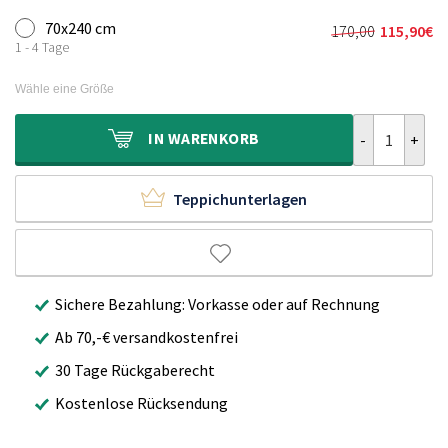
70x240 cm
170,00
115,90
€
Ursprünglich
Aktueller
1 - 4 Tage
Preis
Preis
war:
ist:
Wähle eine Größe
170,00€
115,90€.
Wollläufer Ha
IN
WARENKORB
Teppichunterlagen
Sichere Bezahlung: Vorkasse oder auf Rechnung
Ab 70,-€ versandkostenfrei
30 Tage Rückgaberecht
Kostenlose Rücksendung