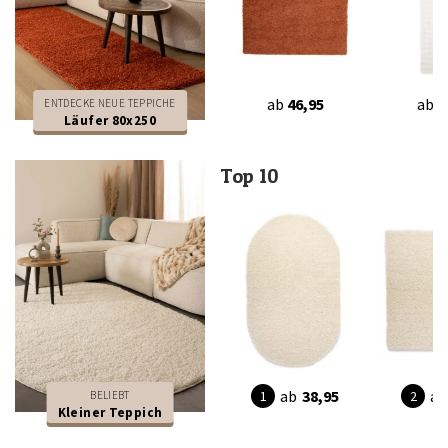
ab
46,95
ab
8
ENTDECKE NEUE TEPPICHE
Läufer 80x250
Top 10
ab
38,95
ab
BELIEBT
Kleiner Teppich