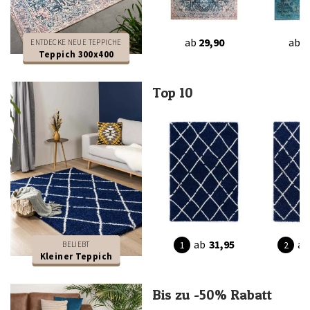
ab
29,90
ab
2
ENTDECKE NEUE TEPPICHE
Teppich 300x400
Top 10
ab
31,95
ab
BELIEBT
Kleiner Teppich
Bis zu -50% Rabatt