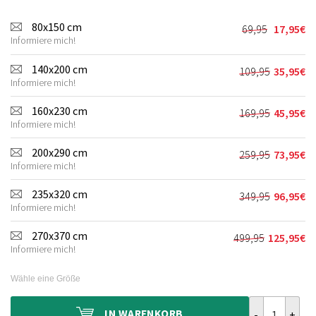
80x150 cm
69,95
17,95
€
Ursprünglic
Aktueller
Informiere mich!
Preis
Preis
war:
ist:
140x200 cm
109,95
35,95
€
Ursprünglic
Aktueller
69,95€
17,95€.
Informiere mich!
Preis
Preis
war:
ist:
160x230 cm
169,95
45,95
€
Ursprünglic
Aktueller
109,95€
35,95€.
Informiere mich!
Preis
Preis
war:
ist:
200x290 cm
259,95
73,95
€
Ursprünglic
Aktueller
169,95€
45,95€.
Informiere mich!
Preis
Preis
war:
ist:
235x320 cm
349,95
96,95
€
Ursprünglic
Aktueller
259,95€
73,95€.
Informiere mich!
Preis
Preis
war:
ist:
270x370 cm
499,95
125,95
€
Ursprünglich
Aktueller
349,95€
96,95€.
Informiere mich!
Preis
Preis
war:
ist:
Wähle eine Größe
499,95€
125,95€.
Vintage Teppi
IN
WARENKORB