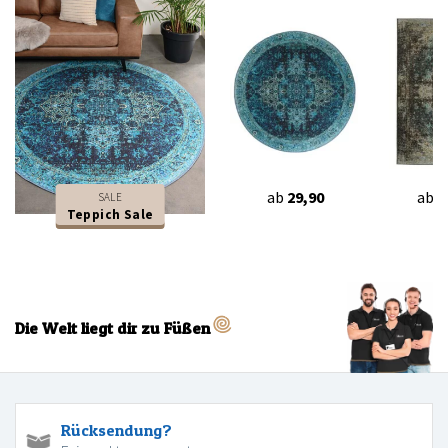
ab
29,90
ab
2
SALE
Teppich Sale
Die Welt liegt dir zu Füßen
Rücksendung?