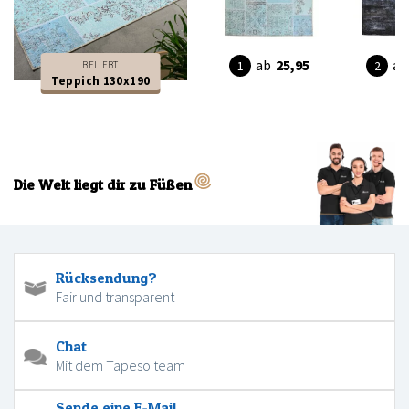
ab
25,95
ab
BELIEBT
Teppich 130x190
Die Welt liegt dir zu Füßen
Rücksendung?
Fair und transparent
Chat
Mit dem Tapeso team
Sende eine E-Mail