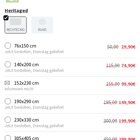
Heritaged
RECHTECKIG
RUND
76x150 cm
50,00
29,90
€
Ursprünglic
Aktueller
Jetzt bestellen, Dienstag geliefert
Preis
Preis
war:
ist:
140x200 cm
115,00
74,90
€
Ursprünglic
Aktueller
50,00€
29,90€.
Jetzt bestellen, Dienstag geliefert
Preis
Preis
war:
ist:
152x230 cm
155,00
99,90
€
Ursprünglic
Aktueller
115,00€
74,90€.
Informiere mich!
Preis
Preis
war:
ist:
190x290 cm
195,00
149,90
€
Ursprünglich
Aktueller
155,00€
99,90€.
Jetzt bestellen, Dienstag geliefert
Preis
Preis
war:
ist:
230x330 cm
300,00
199,90
€
Ursprünglich
Aktueller
195,00€
149,90€.
Jetzt bestellen, Dienstag geliefert
Preis
Preis
war:
ist:
305x405 cm
450,00
299,90
€