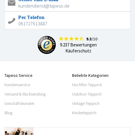
kundendienst@tapeso.de
Per Telefon
061727613887
9.3
/10
9.237 Bewertungen
Käuferschutz
Tapeso Service
Beliebte Kategorien
Kundenservice
Hochflor Teppich
Versand & Rücksendung
Outdoor Teppich
Geschäftskunden
Vintage Teppich
Blog
Kinderteppich