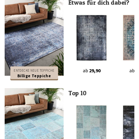
Etwas für dich dabei?
ab
29,90
ab
2
ENTDECKE NEUE TEPPICHE
Billige Teppiche
Top 10