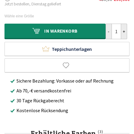
Ursprünglich
Aktueller
300,00€
199,90€.
Jetzt bestellen, Dienstag geliefert
Preis
Preis
war:
ist:
Wähle eine Größe
450,00€
299,90€.
Vintage Teppi
IN
WARENKORB
Teppichunterlagen
Sichere Bezahlung: Vorkasse oder auf Rechnung
Ab 70,-€ versandkostenfrei
30 Tage Rückgaberecht
Kostenlose Rücksendung
Erhältliche Farben
(3)