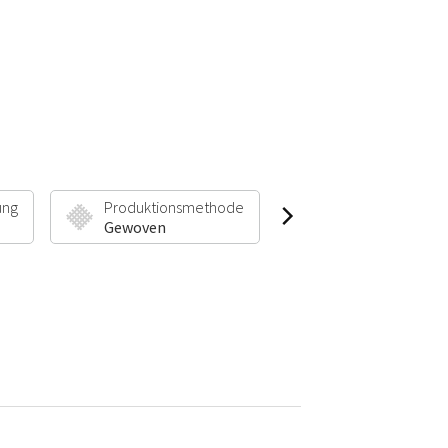
ung
Produktionsmethode
Florhöhe & Gewic
Gewoven
7 mm | 1500 g/m