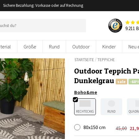
Sichere Bezahlung: Vorkasse oder auf Rechnung
9.211 
terial
Größe
Rund
Outdoor
Kinder
Neu 
/
STARTSEITE
TEPPICHE
Outdoor Teppich P
Dunkelgrau
sale
-60
Boho&me
RECHTECKIG
RUND
QUADR
80x150 cm
45,00
21,9
Ursprüng
Aktuelle
Preis
Preis