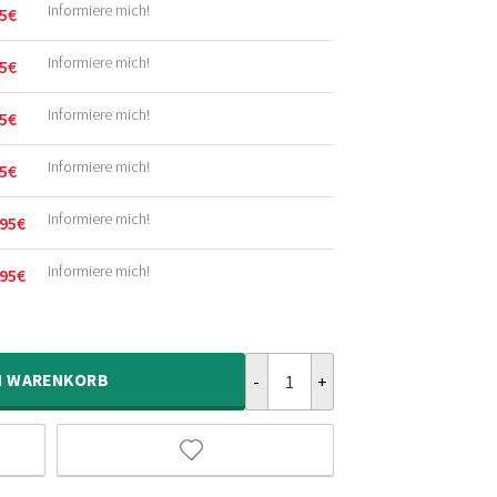
Informiere mich!
5
€
licher
r
Informiere mich!
5
€
licher
r
Informiere mich!
5
€
licher
r
Informiere mich!
5
€
licher
r
Informiere mich!
95
€
licher
r
Informiere mich!
95
€
licher
r
Outdoor Teppich Palmenblätter S
N
WARENKORB