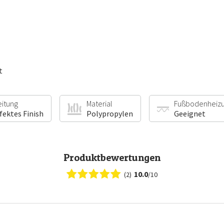
t
eitung
Material
Fußbodenheiz
fektes Finish
Polypropylen
Geeignet
Produktbewertungen
10.0
(2)
/10