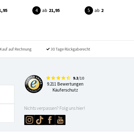
1,95
ab
21,95
ab
21,95
Kauf auf Rechnung
30 Tage Rückgaberecht
9.3
/10
9.211 Bewertungen
Käuferschutz
Nichts verpassen? Folg uns hier!