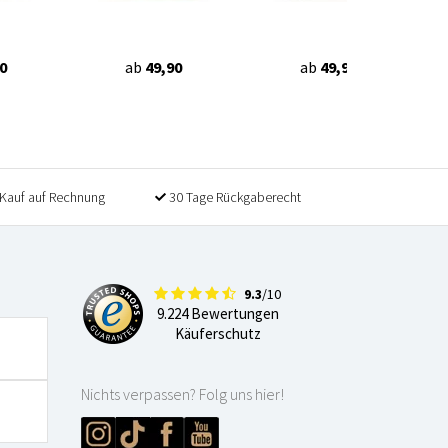
0
ab
49,90
ab
49,90
Kauf auf Rechnung
30 Tage Rückgaberecht
9.3
/10
9.224 Bewertungen
Käuferschutz
Nichts verpassen? Folg uns hier!