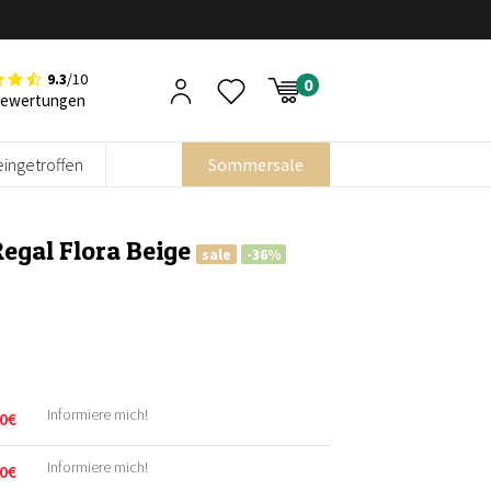
9.3
/10
Bewertungen
eingetroffen
Sommersale
Regal Flora Beige
sale
-36%
Informiere mich!
0
€
licher
r
Informiere mich!
0
€
licher
r