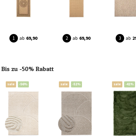
ab
69,90
ab
69,90
ab
2
Bis zu -50% Rabatt
sale
-56%
sale
-51%
sale
-41%