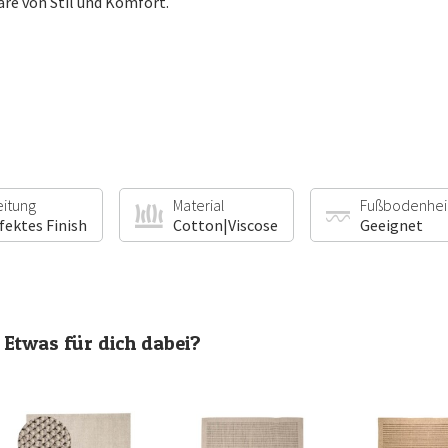
äre von Stil und Komfort.
eitung
Material
Fußbodenhei
fektes Finish
Cotton|Viscose
Geeignet
Etwas für dich dabei?