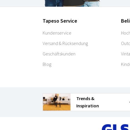
Tapeso Service
Bel
Kundenservice
Hoch
Versand & Rücksendung
Outd
Geschäftskunden
Vint
Blog
Kind
Trends &
Inspiration