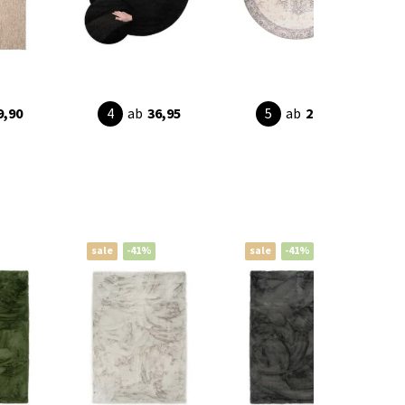
9,90
ab
36,95
ab
29,90
sale
-41%
sale
-41%