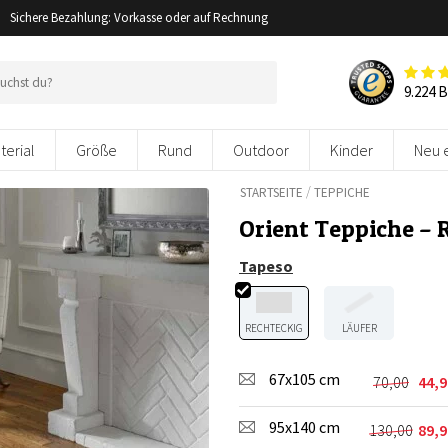
Sichere Bezahlung: Vorkasse oder auf Rechnung
9.224 
terial
Größe
Rund
Outdoor
Kinder
Neu 
/
STARTSEITE
TEPPICHE
Orient Teppiche – 
Tapeso
RECHTECKIG
LÄUFER
67x105 cm
70,00
44,9
Ursprüng
Aktuelle
Preis
Preis
95x140 cm
war:
ist:
130,00
89,9
Ursprüng
Aktuelle