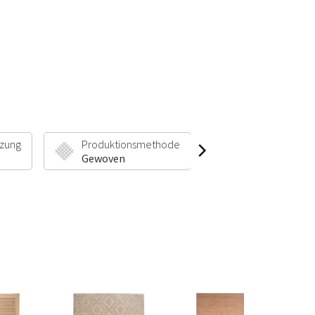
zung
Produktionsmethode
Florhöhe & Gew
Gewoven
6 mm | 895 g/m