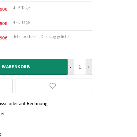
4 - 5 Tage
90
€
licher
r
4 - 5 Tage
90
€
licher
r
Jetzt bestellen, Dienstag geliefert
90
€
licher
r
Orient Teppiche - Regal Flora Bei
N
WARENKORB
asse oder auf Rechnung
ei
g