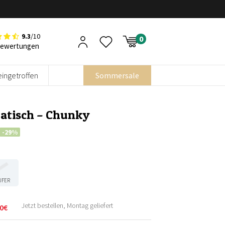
9.3
/10
Bewertungen
eingetroffen
Sommersale
ratisch – Chunky
-29%
UFER
Jetzt bestellen, Montag geliefert
0
€
licher
r