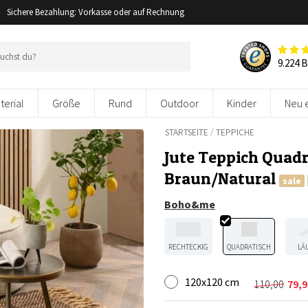
Sichere Bezahlung: Vorkasse oder auf Rechnung
9.224 
terial
Größe
Rund
Outdoor
Kinder
Neu 
/
STARTSEITE
TEPPICHE
Jute Teppich Quad
Braun/Natural
sale
Boho&me
RECHTECKIG
QUADRATISCH
LÄ
120x120 cm
110,00
79,9
Ursprüng
Aktuelle
Preis
Preis