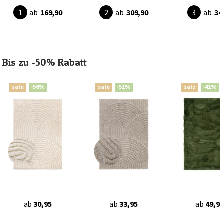
ab
169,90
ab
309,90
ab
3
Bis zu -50% Rabatt
sale
-56%
sale
-51%
sale
-41%
ab
30,95
ab
33,95
ab
49,9