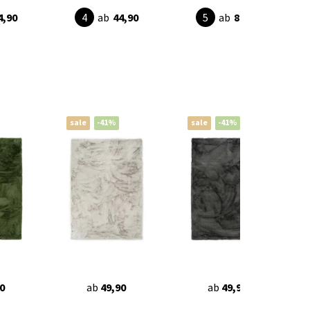
4,90
ab
44,90
ab
89,90
sale
-41%
sale
-41%
0
ab
49,90
ab
49,90