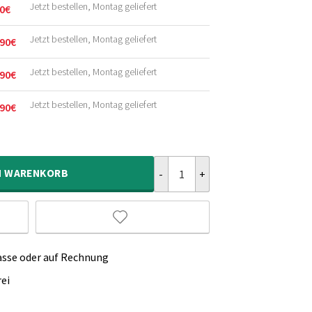
Jetzt bestellen, Montag geliefert
0
€
licher
r
Jetzt bestellen, Montag geliefert
90
€
licher
r
Jetzt bestellen, Montag geliefert
90
€
licher
r
Jetzt bestellen, Montag geliefert
90
€
licher
r
Jute Teppich Quadratisch - Chunk
N
WARENKORB
asse oder auf Rechnung
ei