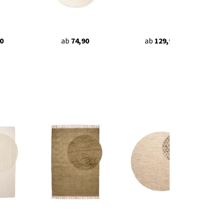
0
ab
74,90
ab
129,90