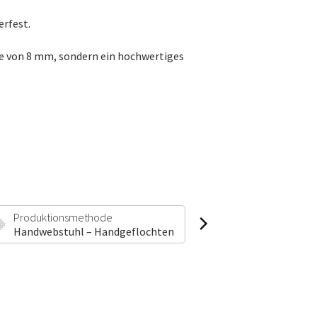
erfest.
ke von 8 mm, sondern ein hochwertiges
Produktionsmethode
Florhöhe & Gewic
Handwebstuhl – Handgeflochten
8 mm | 2000 g/m