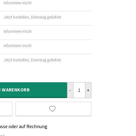
Informiere mich!
her
Jetzt bestellen, Dienstag geliefert
her
Informiere mich!
her
Informiere mich!
her
Jetzt bestellen, Dienstag geliefert
her
Jute Teppich Rund Boho & Me - Na
N
WARENKORB
asse oder auf Rechnung