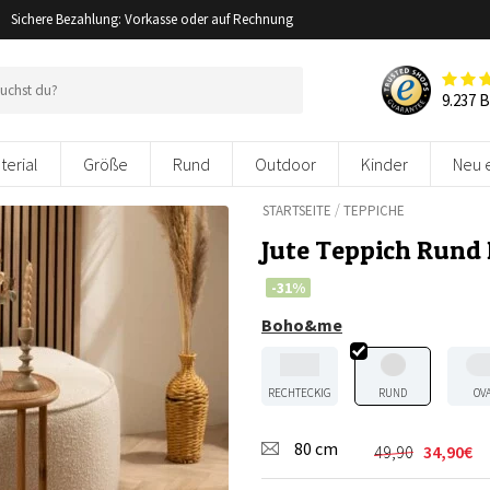
Sichere Bezahlung: Vorkasse oder auf Rechnung
9.237 
terial
Größe
Rund
Outdoor
Kinder
Neu 
/
STARTSEITE
TEPPICHE
Jute Teppich Rund
-31%
Boho&me
RECHTECKIG
RUND
OV
80 cm
49,90
34,90
€
Ursprünglic
Aktueller
Preis
Preis