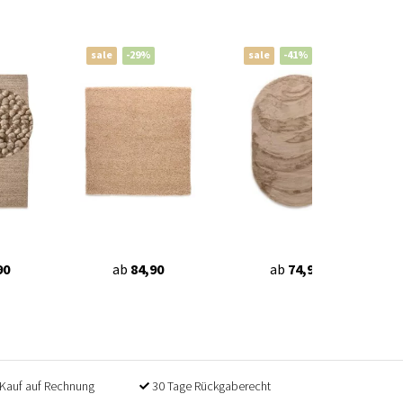
sale
-29%
sale
-41%
90
ab
84,90
ab
74,90
Kauf auf Rechnung
30 Tage Rückgaberecht