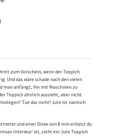
ei
g
chritt zum Vorschein, wenn der Teppich
rig. Und das wäre schade nach den vielen
ld man anfängt, ihn mit Maschinen zu
der Teppich ähnlich aussieht, aber nicht
n hinlegen? Tue das nicht! Jute ist nämlich
atmeter und einer Dicke von 8 mm erhälst du
an Interieur’ ist, sieht ein Jute Teppich