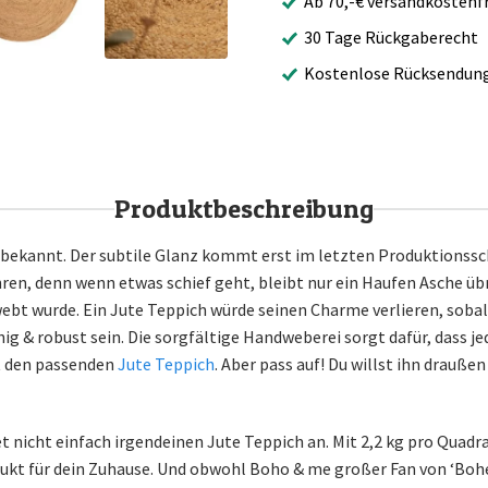
Ab 70,-€ versandkostenfr
30 Tage Rückgaberecht
Kostenlose Rücksendun
Produktbeschreibung
he bekannt. Der subtile Glanz kommt erst im letzten Produktionss
hren, denn wenn etwas schief geht, bleibt nur ein Haufen Asche üb
ebt wurde. Ein Jute Teppich würde seinen Charme verlieren, soba
ig & robust sein. Die sorgfältige Handweberei sorgt dafür, dass je
mt den passenden
Jute Teppich
. Aber pass auf! Du willst ihn drauße
 nicht einfach irgendeinen Jute Teppich an. Mit 2,2 kg pro Quadr
t für dein Zuhause. Und obwohl Boho & me großer Fan von ‘Bohemi