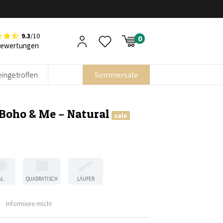
9.3
/10
Bewertungen
eingetroffen
Sommersale
 Boho & Me – Natural
sale
AL
QUADRATISCH
LÄUFER
Informiere mich!
her