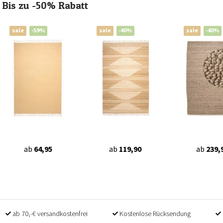
Bis zu -50% Rabatt
sale
-59%
sale
-40%
sale
-40%
ab
64,95
ab
119,90
ab
239,
ab 70,-€ versandkostenfrei
Kostenlose Rücksendung