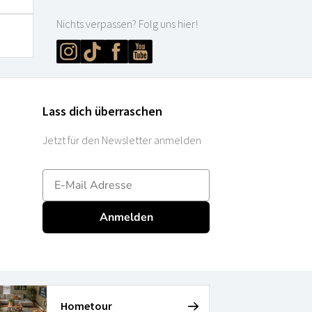
Nichts verpassen? Folg uns hier!
Lass dich überraschen
Jetzt für den Newsletter anmelden
E-mailadres
Anmelden
Hometour