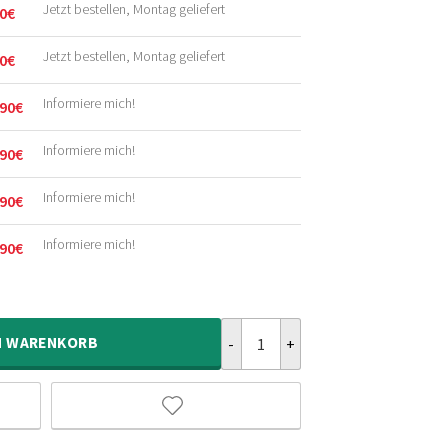
Jetzt bestellen, Montag geliefert
0
€
licher
r
Jetzt bestellen, Montag geliefert
0
€
licher
r
Informiere mich!
90
€
licher
r
Informiere mich!
90
€
licher
r
Informiere mich!
90
€
licher
r
Informiere mich!
90
€
licher
r
Schachbrett Teppich - Check Elfe
N
WARENKORB