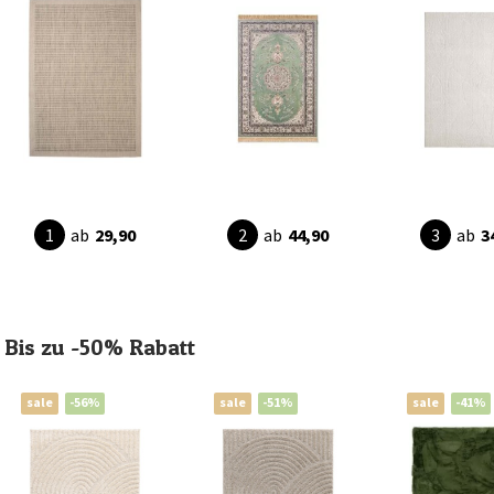
ab
29,90
ab
44,90
ab
3
Bis zu -50% Rabatt
sale
-56%
sale
-51%
sale
-41%