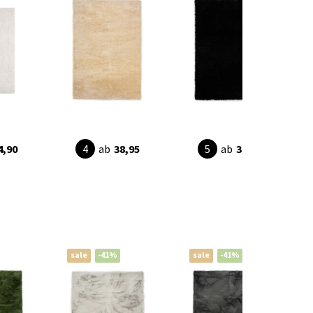
4,90
ab
38,95
ab
38,95
sale
-41%
sale
-41%