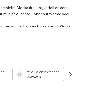
verspielte Blockaufteilung verleihen dem
für mutige Akzente – ohne auf Wärme oder
 Füßen wunderbar weich an – wie auf Wolken.
ung
Produktionsmethode
Florhöhe & Gewic
Gewoven
30 mm | 2300 g/