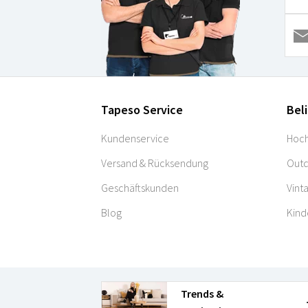
Tapeso Service
Bel
Kundenservice
Hoch
Versand & Rücksendung
Outd
Geschäftskunden
Vint
Blog
Kind
Trends &