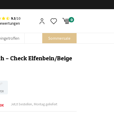
9.3
/10
Bewertungen
eingetroffen
Sommersale
h – Check Elfenbein/Beige
FER
Jetzt bestellen, Montag geliefert
0
€
licher
r