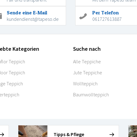
Sende eine E-Mail
Per Telefon
kundendienst@tapeso.de
061727613887
iebte Kategorien
Suche nach
flor Teppich
Alle Teppiche
oor Teppich
Jute Teppiche
age Teppich
Wollteppich
erteppich
Baumwollteppich
Tipps & Pflege