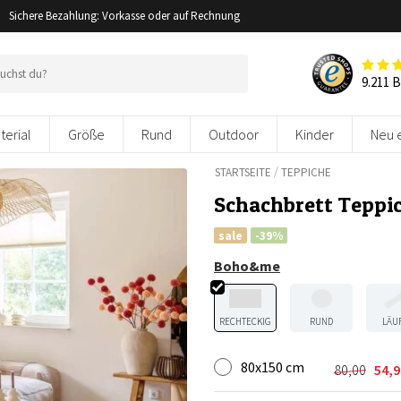
Sichere Bezahlung: Vorkasse oder auf Rechnung
9.211 
terial
Größe
Rund
Outdoor
Kinder
Neu 
/
STARTSEITE
TEPPICHE
Schachbrett Teppic
sale
-39%
Boho&me
RECHTECKIG
RUND
LÄU
80x150 cm
80,00
54,9
Ursprüng
Aktuelle
Preis
Preis