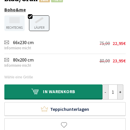
Boho&me
RECHTECKIG
LÄUFER
66x230 cm
75,00
22,95
€
Ursprünglic
Aktueller
Informiere mich!
Preis
Preis
war:
ist:
80x200 cm
80,00
23,95
€
Ursprünglic
Aktueller
75,00€
22,95€.
Informiere mich!
Preis
Preis
war:
ist:
Wähle eine Größe
80,00€
23,95€.
Balkonteppich
IN
WARENKORB
Teppichunterlagen