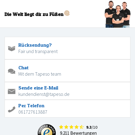
Die Welt liegt dir zu Füßen
Rücksendung?
Fair und transparent
Chat
Mit dem Tapeso team
Sende eine E-Mail
kundendienst@tapeso.de
Per Telefon
061727613887
9.3
/10
9.211 Bewertungen