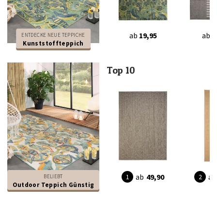
ab
19,95
ab
2
ENTDECKE NEUE TEPPICHE
Kunststoffteppich
Top 10
ab
49,90
ab
BELIEBT
Outdoor Teppich Günstig