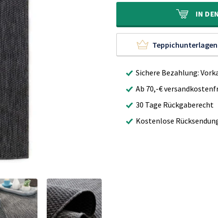
65,00€
40,90€.
IN
DE
Teppichunterlagen
Sichere Bezahlung: Vork
Ab 70,-€ versandkostenfr
30 Tage Rückgaberecht
Kostenlose Rücksendun