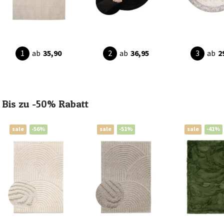
ab
35,90
ab
36,95
ab
2
Bis zu -50% Rabatt
sale
-56%
sale
-51%
sale
-41%