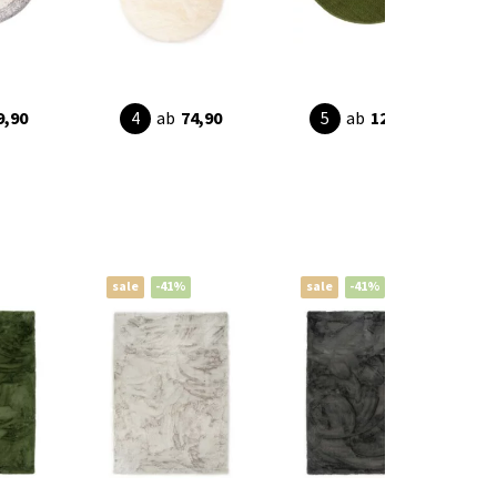
9,90
ab
74,90
ab
129,90
sale
-41%
sale
-41%