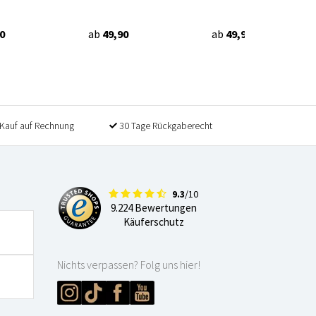
0
ab
49,90
ab
49,90
Kauf auf Rechnung
30 Tage Rückgaberecht
9.3
/10
9.224 Bewertungen
Käuferschutz
Nichts verpassen? Folg uns hier!