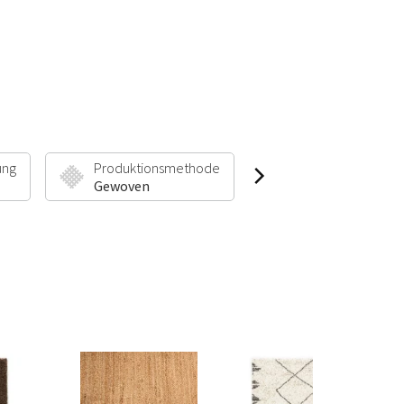
ung
Produktionsmethode
Florhöhe & Gewic
Gewoven
5 mm | 1100 g/m