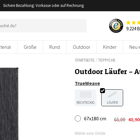
Sichere Bezahlung: Vorkasse oder auf Rechnung
9.224 
terial
Größe
Rund
Outdoor
Kinder
Neu 
/
STARTSEITE
TEPPICHE
Outdoor Läufer – 
TrueWeave
RECHTECKIG
LÄUFER
67x180 cm
65,00
40,90
Ursprüngl
Aktueller
Preis
Preis
war:
ist:
Wähle eine Größe