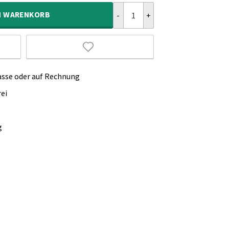
Outdoor Läufer - Aurora Anthrazi
N
WARENKORB
asse oder auf Rechnung
ei
g