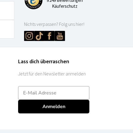
9.249 Bewertungen
Käuferschutz
Nichts verpassen? Folg uns hier!
Lass dich überraschen
Jetzt für den Newsletter anmelden
E-mailadres
Anmelden