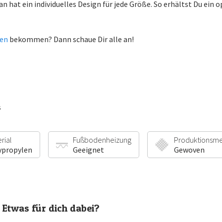
san hat ein individuelles Design für jede Größe. So erhältst Du ein
hen
bekommen? Dann schaue Dir alle an!
s
rial
Fußbodenheizung
Produktionsm
ypropylen
Geeignet
Gewoven
Etwas für dich dabei?