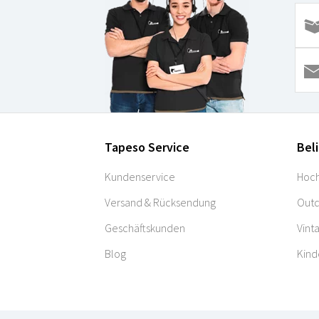
Tapeso Service
Bel
Kundenservice
Hoch
Versand & Rücksendung
Outd
Geschäftskunden
Vint
Blog
Kind