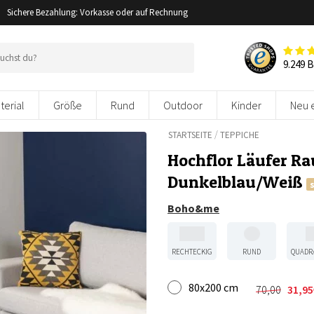
Sichere Bezahlung: Vorkasse oder auf Rechnung
9.249 
terial
Größe
Rund
Outdoor
Kinder
Neu 
/
STARTSEITE
TEPPICHE
Hochflor Läufer Ra
Dunkelblau/Weiß
Boho&me
RECHTECKIG
RUND
QUADR
80x200 cm
70,00
31,95
Ursprüngl
Aktueller
Preis
Preis