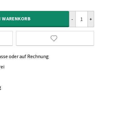
Hochflor Läufer Rautenmuster Art
N
WARENKORB
asse oder auf Rechnung
ei
g