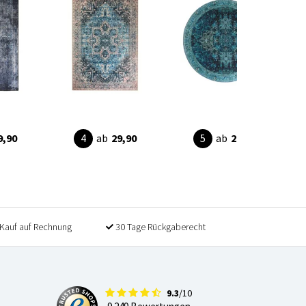
9,90
ab
29,90
ab
29,90
Kauf auf Rechnung
30 Tage Rückgaberecht
9.3
/10