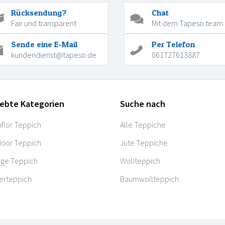
Rücksendung?
Chat
Fair und transparent
Mit dem Tapeso team
Sende eine E-Mail
Per Telefon
kundendienst@tapeso.de
061727613887
iebte Kategorien
Suche nach
flor Teppich
Alle Teppiche
oor Teppich
Jute Teppiche
age Teppich
Wollteppich
erteppich
Baumwollteppich