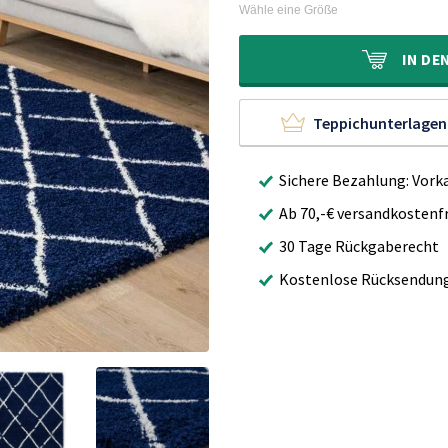
war:
ist:
Wähle eine Größe
70,00€
31,95€.
IN
DE
Teppichunterlagen
Sichere Bezahlung: Vork
Ab 70,-€ versandkostenfr
30 Tage Rückgaberecht
Kostenlose Rücksendun