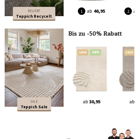
ab
46,95
ab
BELIEBT
Teppich Recycelt
Bis zu -50% Rabatt
sale
-56%
sale
ab
30,95
ab
3
SALE
Teppich Sale