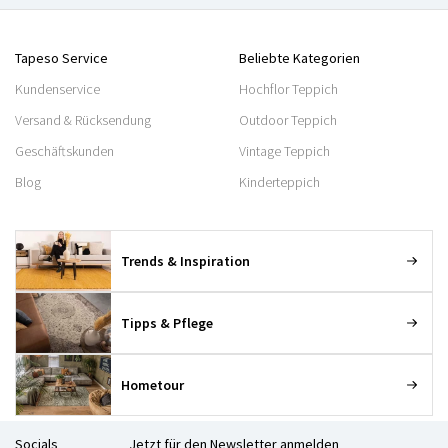
Tapeso Service
Beliebte Kategorien
Kundenservice
Hochflor Teppich
Versand & Rücksendung
Outdoor Teppich
Geschäftskunden
Vintage Teppich
Blog
Kinderteppich
Trends & Inspiration
Tipps & Pflege
Hometour
Socials
Jetzt für den Newsletter anmelden