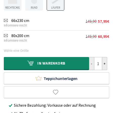
RECHTECKIG
RUND
LÄUFER
66x230 cm
149,90
57,95
€
Ursprünglic
Aktueller
Informiere mich!
Preis
Preis
war:
ist:
80x200 cm
149,90
60,95
€
Ursprünglic
Aktueller
149,90€
57,95€.
Informiere mich!
Preis
Preis
war:
ist:
Wähle eine Größe
149,90€
60,95€.
Balkonteppich
IN
WARENKORB
Teppichunterlagen
Sichere Bezahlung: Vorkasse oder auf Rechnung