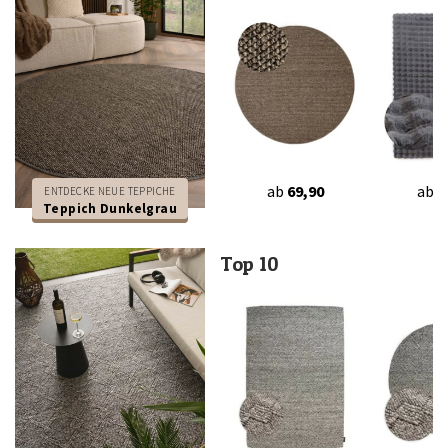
ab
69,90
ab
5
ENTDECKE NEUE TEPPICHE
Teppich Dunkelgrau
Top 10