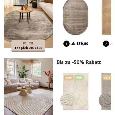
ab
159,90
ab
BELIEBT
Teppich 200x300
Bis zu -50% Rabatt
sale
-56%
sale