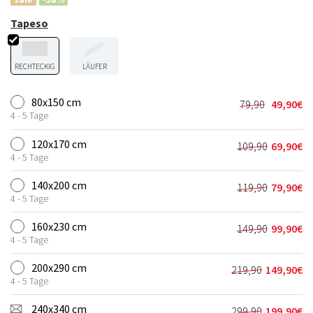
Tapeso
RECHTECKIG
LÄUFER
80x150 cm
79,90
49,90
€
Ursprünglic
Aktueller
4 - 5 Tage
Preis
Preis
war:
ist:
120x170 cm
109,90
69,90
€
Ursprünglic
Aktueller
79,90€
49,90€.
4 - 5 Tage
Preis
Preis
war:
ist:
140x200 cm
119,90
79,90
€
Ursprünglic
Aktueller
109,90€
69,90€.
4 - 5 Tage
Preis
Preis
war:
ist:
160x230 cm
149,90
99,90
€
Ursprünglic
Aktueller
119,90€
79,90€.
4 - 5 Tage
Preis
Preis
war:
ist:
200x290 cm
219,90
149,90
€
Ursprünglich
Aktueller
149,90€
99,90€.
4 - 5 Tage
Preis
Preis
war:
ist:
240x340 cm
299,90
199,90
€