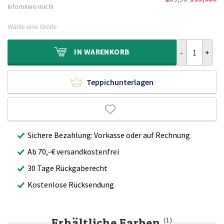
Ursprünglich
Aktueller
219,90€
149,90€.
Informiere mich!
Preis
Preis
war:
ist:
Wähle eine Größe
299,90€
199,90€.
Boho Outdoor 
IN
WARENKORB
Teppichunterlagen
Sichere Bezahlung: Vorkasse oder auf Rechnung
Ab 70,-€ versandkostenfrei
30 Tage Rückgaberecht
Kostenlose Rücksendung
Erhältliche Farben
(1)