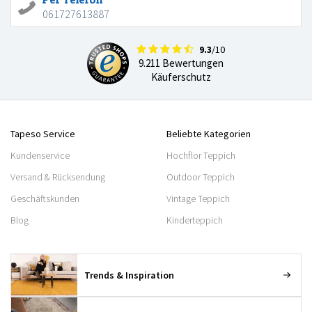
061727613887
9.3
/10
9.211 Bewertungen
Käuferschutz
Tapeso Service
Beliebte Kategorien
Kundenservice
Hochflor Teppich
Versand & Rücksendung
Outdoor Teppich
Geschäftskunden
Vintage Teppich
Blog
Kinderteppich
Trends & Inspiration