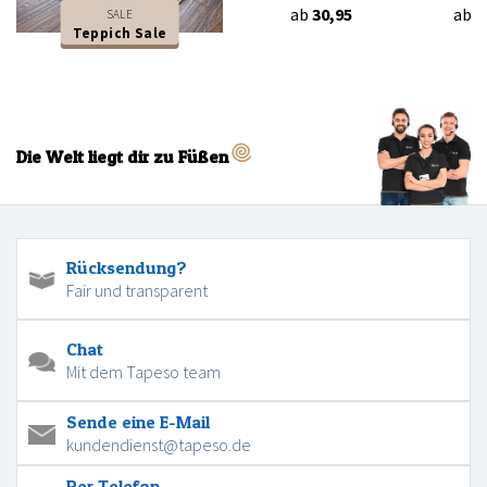
ab
30,95
ab
3
SALE
Teppich Sale
Die Welt liegt dir zu Füßen
Rücksendung?
Fair und transparent
Chat
Mit dem Tapeso team
Sende eine E-Mail
kundendienst@tapeso.de
Per Telefon