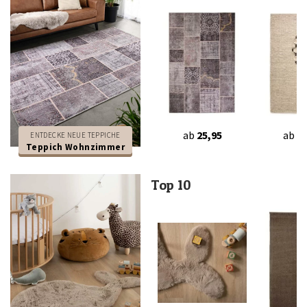
ab
25,95
ab
12
ENTDECKE NEUE TEPPICHE
Teppich Wohnzimmer
Top 10