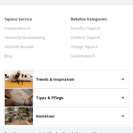
Tapeso Service
Beliebte Kategorien
Kundenservice
Hochflor Teppich
Versand & Rücksendung
Outdoor Teppich
Geschäftskunden
Vintage Teppich
Blog
Kinderteppich
Trends & Inspiration
Tipps & Pflege
Hometour