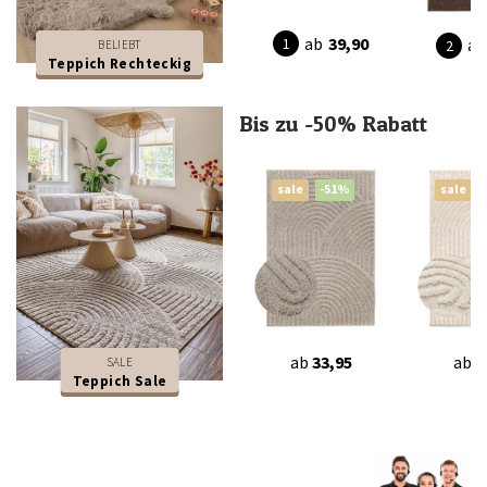
ab
39,90
ab
BELIEBT
Teppich Rechteckig
Bis zu -50% Rabatt
sale
-51%
sale
ab
33,95
ab
3
SALE
Teppich Sale