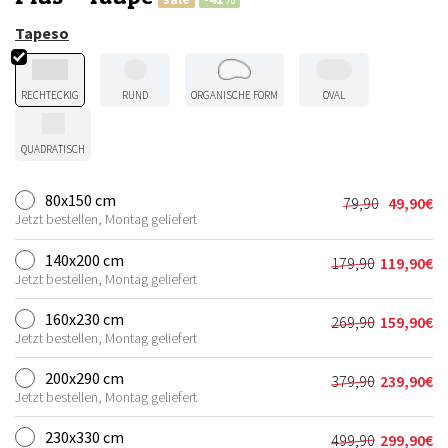
Tapeso
RECHTECKIG
RUND
ORGANISCHE FORM
OVAL
QUADRATISCH
80x150 cm
79,90
49,90
€
Ursprünglic
Aktueller
Jetzt bestellen, Montag geliefert
Preis
Preis
war:
ist:
140x200 cm
179,90
119,90
€
Ursprünglich
Aktueller
79,90€
49,90€.
Jetzt bestellen, Montag geliefert
Preis
Preis
war:
ist:
160x230 cm
269,90
159,90
€
Ursprünglich
Aktueller
179,90€
119,90€.
Jetzt bestellen, Montag geliefert
Preis
Preis
war:
ist:
200x290 cm
379,90
239,90
€
Ursprünglich
Aktueller
269,90€
159,90€.
Jetzt bestellen, Montag geliefert
Preis
Preis
war:
ist:
230x330 cm
499,90
299,90
€