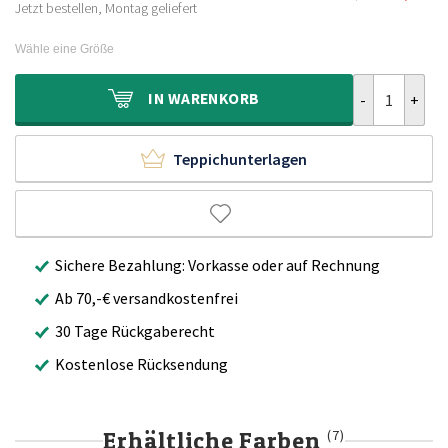
Ursprünglich
Aktueller
379,90€
239,90€.
Jetzt bestellen, Montag geliefert
Preis
Preis
war:
ist:
Wähle eine Größe
499,90€
299,90€.
Flauschiger T
IN
WARENKORB
Teppichunterlagen
Sichere Bezahlung: Vorkasse oder auf Rechnung
Ab 70,-€ versandkostenfrei
30 Tage Rückgaberecht
Kostenlose Rücksendung
Erhältliche Farben
(7)