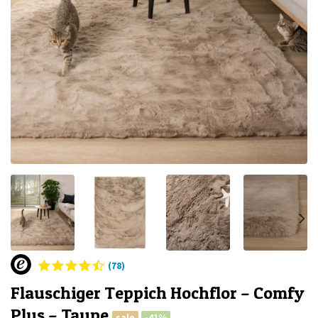
(78)
Flauschiger Teppich Hochflor – Comfy
Plus – Taupe
sale
-41%